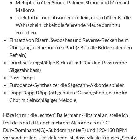
Metaphern über Sonne, Palmen, Strand und Meer auf
Mallorca
Je einfacher und absurder der Text, desto höher ist die
Wahrscheinlichkeit die feierende Meute damit zu
erreichen.
Einsatz von Risern, Swooshes und Reverse-Becken beim
Übergang in eine anderen Part (z.B. in die Bridge oder den
Refrain)
Durchsetzungsfähige Kick, oft mit Ducking-Bass (gerne
Sägezahnbass)
Bass-Drops
Eurodance-Synthesizer die Sägezahn-Akkorde spielen
Döpp Döpp Döpp (oft genutzte Gesangshook, gerne im
Chor mit einschlägiger Melodie)
Höre ich mir die „echten“ Ballermann-Hits mal an, stelle ich
fest dass da i.d.R. doch mehrere Akkorde als nur C-
Dur+Dominante(G)+Subdominante(F) und 120-130 BPM
vorhanden sind… faszinierend ist, dass Mickie Krauses „Schatz