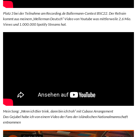
Platz 3 bei der Teilnahme am Recording.de Ballermann-Contest BSC22. Der Refrain
kommt aus meinem „Wellerman Deutsch“-Video von Youtube was mittlerweile 2,6 Mio.
Views und 1.000.000 Spotify Streams hat.
Mein Song: „Wenn ich Bier trink, dann bin ich froh“ mit Cubase Arrangement
Das Gejubel habe ich von einem Video der Fans der isländischen Nationalmannschaft
entnommen