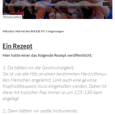
Mikrofon: Mal mit den RHODE NT-1 eingesungen
Ein Rezept
Hier hatte einer das folgende Rezept veröffentlicht:
1. Da hätten wir die Geschwindigkeit.
Sie ist wie alle Hits an einen bestimmten Herzrythmus
des Menschen angelehnt. Und auch eine gewisse
Kopfnickfrequenz muss eingehalten werden. Daher ist
diese Art typischer Pop immer so um 125-130 bpm
angelegt.
2. Dann hätten wir sanfte Instrumente.