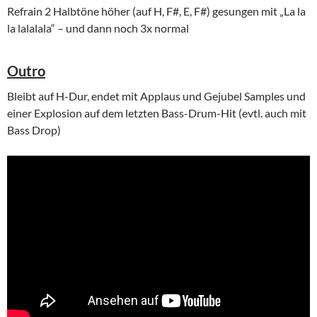
Refrain 2 Halbtöne höher (auf H, F#, E, F#) gesungen mit „La la
la lalalala“ – und dann noch 3x normal
Outro
Bleibt auf H-Dur, endet mit Applaus und Gejubel Samples und
einer Explosion auf dem letzten Bass-Drum-Hit (evtl. auch mit
Bass Drop)