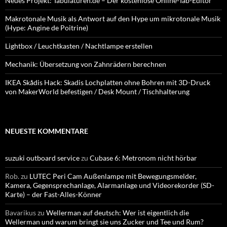
Neues Projekt: Tabulaturen.de – Der kostenlose Online-Tab-Editor
Makrotonale Musik als Antwort auf den Hype um mikrotonale Musik
(Hype: Angine de Poitrine)
Lightbox / Leuchtkasten / Nachtlampe erstellen
Mechanik: Übersetzung von Zahnrädern berechnen
IKEA Skådis Hack: Skadis Lochplatten ohne Bohren mit 3D-Druck
von MakerWorld befestigen / Desk Mount / Tischhalterung
NEUESTE KOMMENTARE
suzuki outboard service
zu
Cubase 6: Metronom nicht hörbar
Rob.
zu
LUTEC Peri Cam Außenlampe mit Bewegungsmelder,
Kamera, Gegensprechanlage, Alarmanlage und Videorekorder (SD-
Karte) – der Fast-Alles-Könner
Bavarikus
zu
Wellerman auf deutsch: Wer ist eigentlich die
Wellerman und warum bringt sie uns Zucker und Tee und Rum?