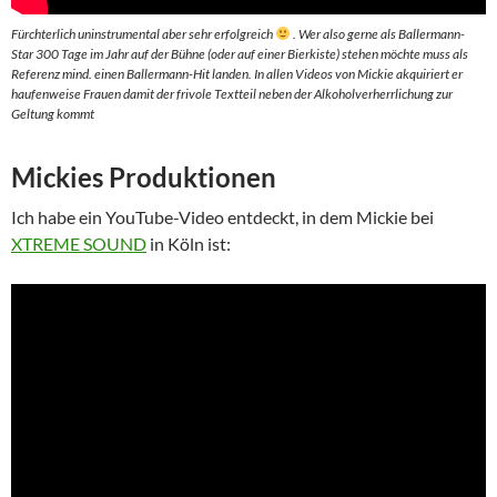
Fürchterlich uninstrumental aber sehr erfolgreich
. Wer also gerne als Ballermann-
Star 300 Tage im Jahr auf der Bühne (oder auf einer Bierkiste) stehen möchte muss als
Referenz mind. einen Ballermann-Hit landen. In allen Videos von Mickie akquiriert er
haufenweise Frauen damit der frivole Textteil neben der Alkoholverherrlichung zur
Geltung kommt
Mickies Produktionen
Ich habe ein YouTube-Video entdeckt, in dem Mickie bei
XTREME SOUND
in Köln ist: