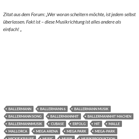
Zitat aus dem Forum: „Wer woran scheitern möchte, ist jedem selbst
überlassen. Fakt ist – diese Musikrichtung ist alles andere als
einfach! „
BALLERMANN
BALLERMANN 6
BALLERMANN MUSIK
BALLERMANN SONG
BALLERMANNHIT
BALLERMANNHIT MACHEN
BALLERMANNMUSIK
CUBASE
ERFOLG
HIT
MALLE
MALLORCA
MEGA ARENA
MEGA PARK
MEGA-PARK
MICKIE KRAUSE
MUSIC
MUSIK
MUSIKPRODUKTION