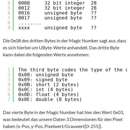
4
0008     32 bit integer  28           
5
0012     32 bit integer  28           
6
0016     unsigned byte   ??           
7
0017     unsigned byte   ??           
8
........
9
xxxx     unsigned byte   ??           
Die 0x08 des dritten Bytes in der Magic Number sagt aus, dass
es sich hierbei um UByte-Werte anhandelt. Das dritte Byte
kann dabei die folgenden Werte annehmen:
1
The third byte codes the type of the d
2
0x08: unsigned byte
3
0x09: signed byte
4
0x0B: short (2 bytes)
5
0x0C: int (4 bytes)
6
0x0D: float (4 bytes)
7
0x0E: double (8 bytes)
Das vierte Byte in der Magic Number hat hier den Wert 0x03,
was bedeutet das unsere Daten 3 Dimensionen für den Pixel
haben (x-Pos, y-Pos, Pixelwert/Grauwert[0-255]).