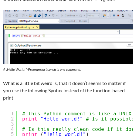
A „Hello World!“-Program just consists one command.
What is a little bit weird is, that it doesn’t seems to matter if
you use the following Syntax instead of the function-based
print:
1
# This Python comment is like a UNIX 
2
print
"Hello world!"
# Is it possible
3
4
# Is this really clean code if it doe
5
print
(
"Hello world!"
) 