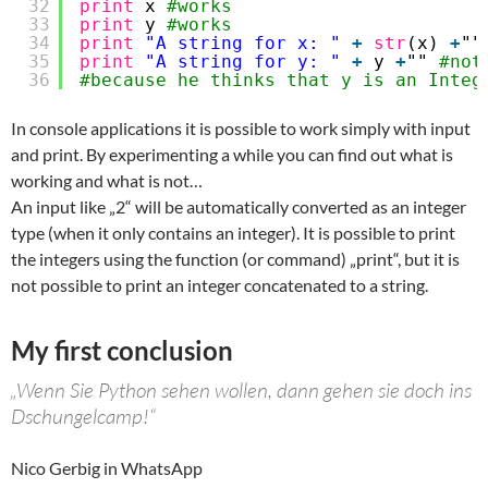
32
print
x 
#works
33
print
y 
#works
34
print
"A string for x: "
+
str
(x) 
+
""
35
print
"A string for y: "
+
y 
+
"" 
#not
36
#because he thinks that y is an Integ
In console applications it is possible to work simply with input
and print. By experimenting a while you can find out what is
working and what is not…
An input like „2“ will be automatically converted as an integer
type (when it only contains an integer). It is possible to print
the integers using the function (or command) „print“, but it is
not possible to print an integer concatenated to a string.
My first conclusion
„Wenn Sie Python sehen wollen, dann gehen sie doch ins
Dschungelcamp!“
Nico Gerbig in WhatsApp