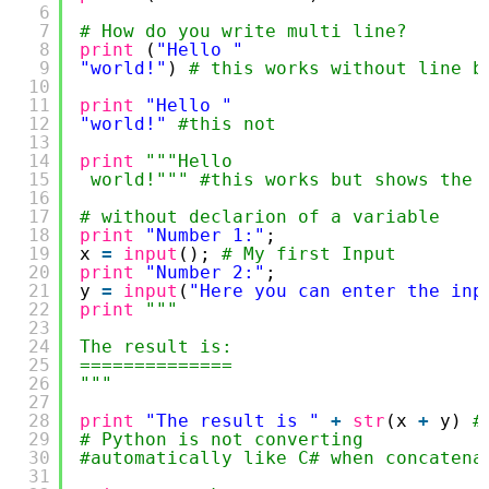
6
7
# How do you write multi line?
8
print
(
"Hello "
9
"world!"
) 
# this works without line b
10
11
print
"Hello "
12
"world!"
#this not
13
14
print
"""Hello 
15
world!"""
#this works but shows the 
16
17
# without declarion of a variable
18
print
"Number 1:"
;
19
x 
=
input
(); 
# My first Input 
20
print
"Number 2:"
;
21
y 
=
input
(
"Here you can enter the inp
22
print
"""
23
24
The result is:
25
==============
26
"""
27
28
print
"The result is "
+
str
(x 
+
y) 
#
29
# Python is not converting 
30
#automatically like C# when concatena
31