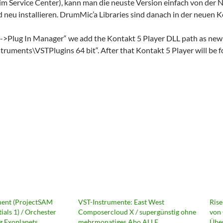
im Service Center), kann man die neuste Version einfach von der
 neu installieren. DrumMic’a Libraries sind danach in der neuen 
->Plug In Manager“ we add the Kontakt 5 Player DLL path as new
struments\VSTPlugins 64 bit“. After that Kontakt 5 Player will be 
ment (ProjectSAM
VST-Instrumente: East West
Rise
ials 1) / Orchester
Composercloud X / supergünstig ohne
von 
ng Exoplanets
mehrmonatiges Abo ALLE
Über