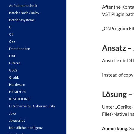
Aufnahmetechnik
After the Kontak
Batch / Bash / Ruby
VST Plugin path
Betriebssysteme
C
„C:\Program Fi
C#
C++
Ansatz –
Datenbanken
DXL
Anstelle die DL
Gitarre
GoJS
Instead of copyi
Grafik
Hardware
HTML/CSS
Lösung –
IBM DOORS
IT Sicherheit u. Cybersecurity
Unter „Geräte->
Java
Files\Native In
Javascript
Künstliche Intelligenz
Anmerkung:
So