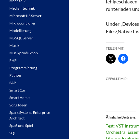
Mechanik
fehlgeschlagen 
Medizintechnik
runterladen und
Microsoft IIS Server
Mikrocontroller
Under „Devices
Modellierung
Files\Native In
MS SQL Server
Musik
TEILEN MIT:
Musikproduktion
PHP
Programmierung
Python
GEFÄLLT MIR:
SAP
Smart Car
Smart Home
Song Ideen
Sparx Systems Enterprise
Ähnliche Beiträge
Architect
Spaß und Spiel
Test: VST-Instru
Orchestral Essent
SQL
Library: Explori