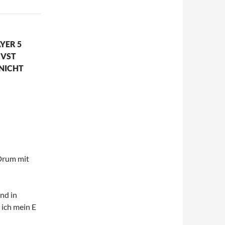
YER 5
 VST
 NICHT
 Drum mit
nd in
ich mein E