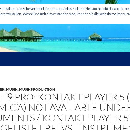
tatistiken. Die Seite verfolgt kein kommerzielles Ziel und zielt auch nicht darauf ab
ereitzustellen. Wenn Sie damit einverstanden sind, können Sie die Website weiter nut
IK
,
MUSIK
,
MUSIKPRODUKTION
E 9 PRO: KONTAKT PLAYER 5
IC’A) NOT AVAILABLE UNDER
UMENTS / KONTAKT PLAYER 5
 GELISTET BEI VST INSTRUM