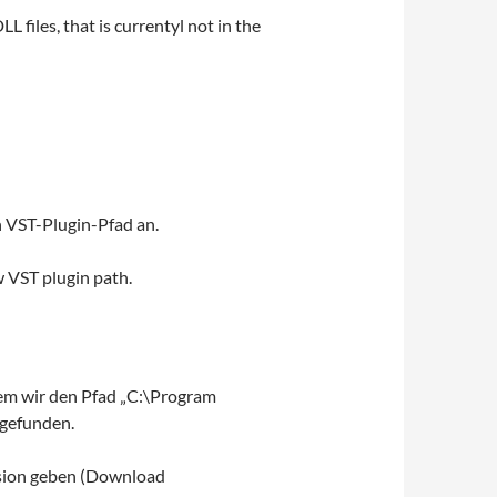
L files, that is currentyl not in the
en VST-Plugin-Pfad an.
ew VST plugin path.
dem wir den Pfad „C:\Program
 gefunden.
rsion geben (Download