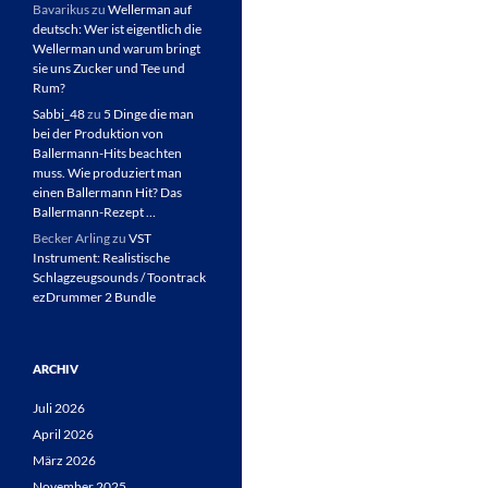
Bavarikus
zu
Wellerman auf
deutsch: Wer ist eigentlich die
Wellerman und warum bringt
sie uns Zucker und Tee und
Rum?
Sabbi_48
zu
5 Dinge die man
bei der Produktion von
Ballermann-Hits beachten
muss. Wie produziert man
einen Ballermann Hit? Das
Ballermann-Rezept …
Becker Arling
zu
VST
Instrument: Realistische
Schlagzeugsounds / Toontrack
ezDrummer 2 Bundle
ARCHIV
Juli 2026
April 2026
März 2026
November 2025