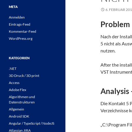
META
6. FEBRUAR 20
Anmelden
Problem
Eintrags-Feed
Kommentar-Feed
Nach der Instal
WordPress.org
5 nicht als Aus
nutzen.
KATEGORIEN
After the instal
.NET
VST Instrument
3D Druck / 3D print
Access
Analysis
Adobe Flex
Algorithmen und
Datenstrukturen
Die Kontakt 5 P
Allgemein
Verzeichnisse k
Android SDK
Angular / TypeScript / NodeJS
„C:\Program Fi
Atlassian JIRA