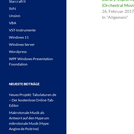
Starcraft II
(Orchestral Mov
SVN
26. Februar 2017
Unsinn
In "Allgemein"
VBA
VST-Instrumente
Windows 11
Windows Server
Wordpress
WPF Windows Presentation
Foundation
NEUESTE BEITRÄGE
Neues Projekt: Tabulaturen.de
– Der kostenlose Online-Tab-
Editor
Makrotonale Musik als
Antwort auf den Hype um
mikrotonale Musik (Hype:
Angine de Poitrine)