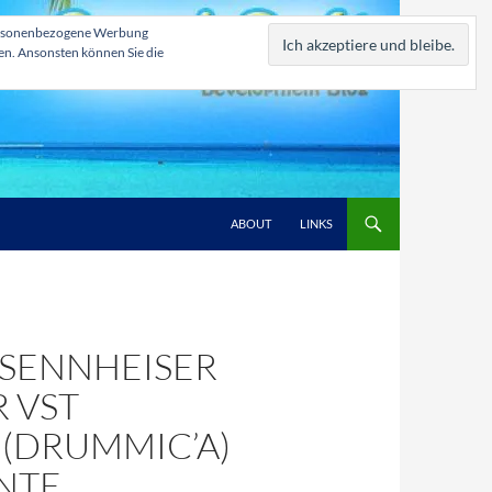
, personenbezogene Werbung
zen. Ansonsten können Sie die
ABOUT
LINKS
 (SENNHEISER
 VST
 (DRUMMIC’A)
ENTE