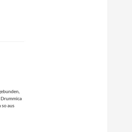
gebunden,
t Drummica
n so aus