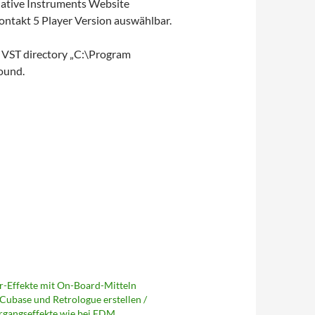
 Native Instruments Website
Kontakt 5 Player Version auswählbar.
 VST directory „C:\Program
found.
r-Effekte mit On-Board-Mitteln
Cubase und Retrologue erstellen /
gangseffekte wie bei EDM,