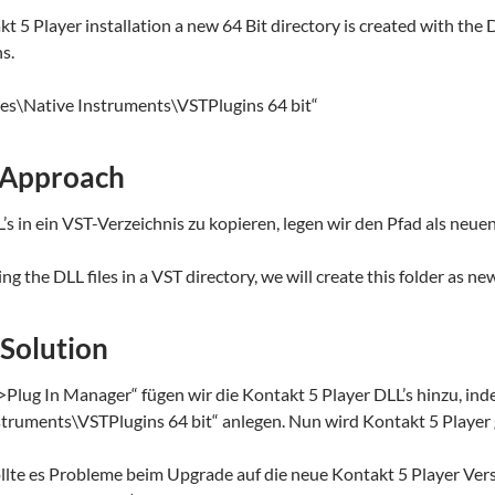
t 5 Player installation a new 64 Bit directory is created with the DL
s.
les\Native Instruments\VSTPlugins 64 bit“
 Approach
L’s in ein VST-Verzeichnis zu kopieren, legen wir den Pfad als neu
ng the DLL files in a VST directory, we will create this folder as n
 Solution
Plug In Manager“ fügen wir die Kontakt 5 Player DLL’s hinzu, in
struments\VSTPlugins 64 bit“ anlegen. Nun wird Kontakt 5 Player
llte es Probleme beim Upgrade auf die neue Kontakt 5 Player Ve