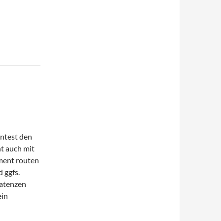
nntest den
t auch mit
ument routen
 ggfs.
Latenzen
ein