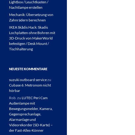
Lightbox / Leuchtkasten /
Nachtlampe erstellen
Mechanik: Übersetzung von
Zahnrädern berechnen
IKEA Skådis Hack: Skadis
Lochplatten ohne Bohren mit
3D-Druck von MakerWorld
befestigen / Desk Mount /
Tischhalterung
NEUESTE KOMMENTARE
suzuki outboard service
zu
Cubase 6: Metronom nicht
hörbar
Rob.
zu
LUTEC Peri Cam
Außenlampe mit
Bewegungsmelder, Kamera,
Gegensprechanlage,
Alarmanlage und
Videorekorder (SD-Karte) –
der Fast-Alles-Könner