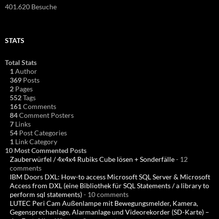
401.620 Besuche
STATS
Total Stats
1
Author
369
Posts
2
Pages
552
Tags
161
Comments
84
Comment Posters
7
Links
54
Post Categories
1
Link Category
10 Most Commented Posts
Zauberwürfel / 4x4x4 Rubiks Cube lösen + Sonderfälle
- 12
comments
IBM Doors DXL: How-to access Microsoft SQL Server & Microsoft
Access from DXL (eine Bibliothek für SQL Statements / a library to
perform sql statements)
- 10 comments
LUTEC Peri Cam Außenlampe mit Bewegungsmelder, Kamera,
Gegensprechanlage, Alarmanlage und Videorekorder (SD-Karte) –