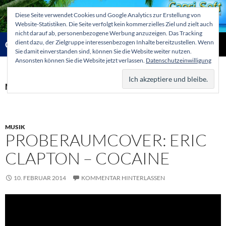
Zum
Diese Seite verwendet Cookies und Google Analytics zur Erstellung von
Inhalt
Website-Statistiken. Die Seite verfolgt kein kommerzielles Ziel und zielt auch
springen
nicht darauf ab, personenbezogene Werbung anzuzeigen. Das Tracking
Suchen
dient dazu, der Zielgruppe interessenbezogen Inhalte bereitzustellen. Wenn
Capri-Soft Knowledge database
Sie damit einverstanden sind, können Sie die Website weiter nutzen.
Ansonsten können Sie die Website jetzt verlassen.
Datenschutzeinwilligung
PRIMÄR
MENÜ
Monatsarchiv: Februar 2014
MUSIK
PROBERAUMCOVER: ERIC
CLAPTON – COCAINE
10. FEBRUAR 2014
KOMMENTAR HINTERLASSEN