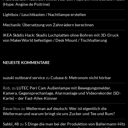
(Hype: Angine de Poitrine)
Lightbox / Leuchtkasten / Nachtlampe erstellen
Mechanik: Übersetzung von Zahnrädern berechnen
IKEA Skådis Hack: Skadis Lochplatten ohne Bohren mit 3D-Druck
von MakerWorld befestigen / Desk Mount / Tischhalterung
NEUESTE KOMMENTARE
suzuki outboard service
zu
Cubase 6: Metronom nicht hörbar
Rob.
zu
LUTEC Peri Cam Außenlampe mit Bewegungsmelder,
Kamera, Gegensprechanlage, Alarmanlage und Videorekorder (SD-
Karte) – der Fast-Alles-Könner
Bavarikus
zu
Wellerman auf deutsch: Wer ist eigentlich die
Wellerman und warum bringt sie uns Zucker und Tee und Rum?
Sabbi_48
zu
5 Dinge die man bei der Produktion von Ballermann-Hits