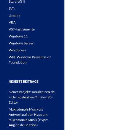
Starcraft II
SVN
Unsinn
VBA
VST-Instrumente
Windows 11
Windows Server
Wordpress
WPF Windows Presentation
Foundation
NEUESTE BEITRÄGE
Neues Projekt: Tabulaturen.de
– Der kostenlose Online-Tab-
Editor
Makrotonale Musik als
Antwort auf den Hype um
mikrotonale Musik (Hype:
Angine de Poitrine)