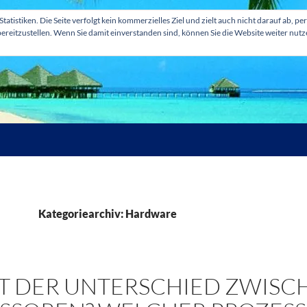
tatistiken. Die Seite verfolgt kein kommerzielles Ziel und zielt auch nicht darauf ab
ereitzustellen. Wenn Sie damit einverstanden sind, können Sie die Website weiter nut
Kategoriearchiv: Hardware
ST DER UNTERSCHIED ZWISC