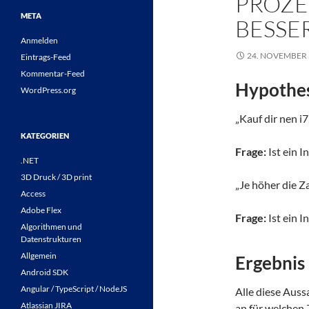
PROZE
META
BESSE
Anmelden
24. NOVEMBER 
Eintrags-Feed
Kommentar-Feed
Hypothe
WordPress.org
„Kauf dir nen i7,
KATEGORIEN
Frage:
Ist ein 
.NET
3D Druck / 3D print
„Je höher die Za
Access
Adobe Flex
Frage:
Ist ein 
Algorithmen und
Datenstrukturen
Allgemein
Ergebnis
Android SDK
Angular / TypeScript / NodeJS
Alle diese Aus
Atlassian JIRA
an für welchen