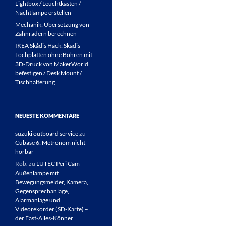
Lightbox / Leuchtkasten /
Nachtlampe erstellen
Mechanik: Übersetzung von
Zahnrädern berechnen
IKEA Skådis Hack: Skadis
Lochplatten ohne Bohren mit
3D-Druck von MakerWorld
befestigen / Desk Mount /
Tischhalterung
NEUESTE KOMMENTARE
suzuki outboard service
zu
Cubase 6: Metronom nicht
hörbar
Rob.
zu
LUTEC Peri Cam
Außenlampe mit
Bewegungsmelder, Kamera,
Gegensprechanlage,
Alarmanlage und
Videorekorder (SD-Karte) –
der Fast-Alles-Könner