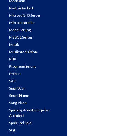
Mechanik
Medizintechnik
Microsoft IIS Server
Mikrocontroller
Modellierung
MS SQL Server
Musik
Musikproduktion
PHP
Programmierung
Python
SAP
Smart Car
Smart Home
Song Ideen
Sparx Systems Enterprise
Architect
Spaß und Spiel
SQL