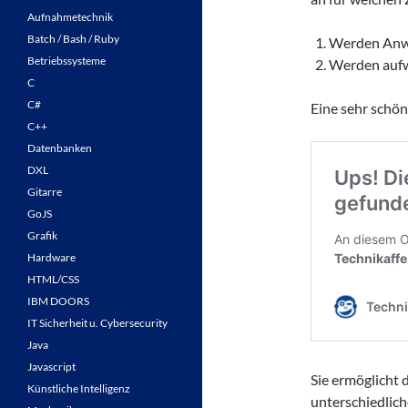
Aufnahmetechnik
Batch / Bash / Ruby
Werden Anwe
Betriebssysteme
Werden aufw
C
C#
Eine sehr schön
C++
Datenbanken
DXL
Gitarre
GoJS
Grafik
Hardware
HTML/CSS
IBM DOORS
IT Sicherheit u. Cybersecurity
Java
Javascript
Sie ermöglicht 
Künstliche Intelligenz
unterschiedlich