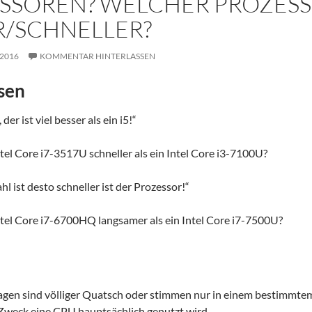
SSOREN? WELCHER PROZESS
R/SCHNELLER?
2016
KOMMENTAR HINTERLASSEN
sen
 der ist viel besser als ein i5!“
Intel Core i7-3517U schneller als ein Intel Core i3-7100U?
hl ist desto schneller ist der Prozessor!“
Intel Core i7-6700HQ langsamer als ein Intel Core i7-7500U?
sagen sind völliger Quatsch oder stimmen nur in einem bestimmt
 Zweck eine CPU hauptsächlich genutzt wird.