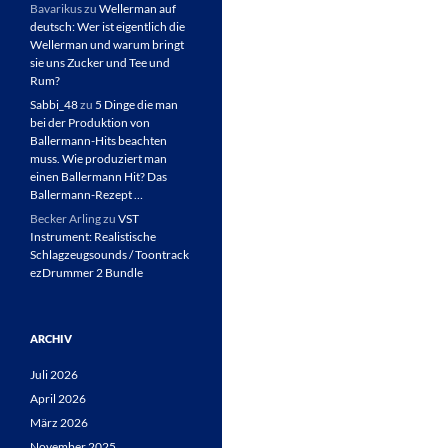
Bavarikus
zu
Wellerman auf
deutsch: Wer ist eigentlich die
Wellerman und warum bringt
sie uns Zucker und Tee und
Rum?
Sabbi_48
zu
5 Dinge die man
bei der Produktion von
Ballermann-Hits beachten
muss. Wie produziert man
einen Ballermann Hit? Das
Ballermann-Rezept …
Becker Arling
zu
VST
Instrument: Realistische
Schlagzeugsounds / Toontrack
ezDrummer 2 Bundle
ARCHIV
Juli 2026
April 2026
März 2026
November 2025