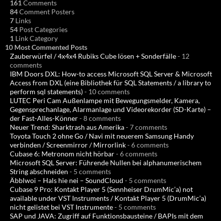
161
Comments
84
Comment Posters
7
Links
54
Post Categories
1
Link Category
10 Most Commented Posts
Zauberwürfel / 4x4x4 Rubiks Cube lösen + Sonderfälle
- 12
comments
IBM Doors DXL: How-to access Microsoft SQL Server & Microsoft
Access from DXL (eine Bibliothek für SQL Statements / a library to
perform sql statements)
- 10 comments
LUTEC Peri Cam Außenlampe mit Bewegungsmelder, Kamera,
Gegensprechanlage, Alarmanlage und Videorekorder (SD-Karte) –
der Fast-Alles-Könner
- 8 comments
Neuer Trend: Sharktrash aus Amerika
- 7 comments
Toyota Touch 2 ohne Go / Navi mit neuerem Samsung Handy
verbinden / Screenmirror / Mirrorlink
- 6 comments
Cubase 6: Metronom nicht hörbar
- 6 comments
Microsoft SQL Server: Führende Nullen bei alphanumerischem
String abschneiden
- 5 comments
Äbblwoi – Hals hie nei – SoundCloud
- 5 comments
Cubase 9 Pro: Kontakt Player 5 (Sennheiser DrumMic’a) not
available under VST Instruments / Kontakt Player 5 (DrumMic’a)
nicht gelistet bei VST Instrumente
- 5 comments
SAP und JAVA: Zugriff auf Funktionsbausteine / BAPIs mit dem