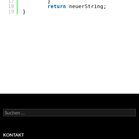
17
}
18
return
neuerString;
19
}
Suchen
nach:
KONTAKT