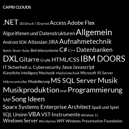
CAPRI CLOUDS
.NET
Access
Adobe Flex
3D Druck / 3D print
Allgemein
Algorithmen und Datenstrukturen
Aufnahmetechnik
Atlassian JIRA
Android SDK
C#
Datenbanken
Betriebssysteme
C++
Batch / Bash / Ruby
DXL
IBM DOORS
Gitarre
HTML/CSS
Grafik
Java
Javascript
IT Sicherheit u. Cybersecurity
Künstliche Intelligenz
Mechanik
Microsoft IIS Server
Medizintechnik
Musik
MS SQL Server
Modellierung
Mikrocontroller
Programmierung
Musikproduktion
PHP
Song Ideen
SAP
Sparx Systems Enterprise Architect
Spaß und Spiel
VBA
VST-Instrumente
SQL
Unsinn
Windows 11
Windows Server
WPF Windows Presentation Foundation
Wordpress