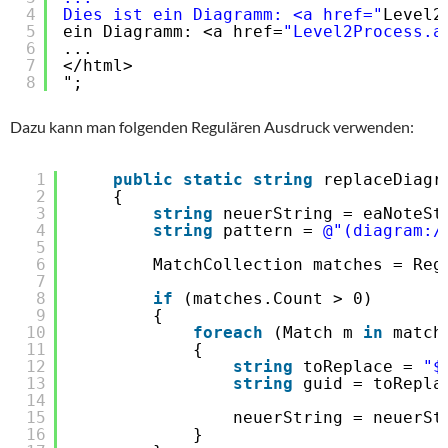
4
Dies ist ein Diagramm: <a href="
Level2
5
ein Diagramm: <a href=
"Level2Process.a
6
...
7
</html>
8
";
Dazu kann man folgenden Regulären Ausdruck verwenden:
1
public
static
string
replaceDiagr
2
{
3
string
neuerString = eaNoteSt
4
string
pattern = 
@"(diagram:/
5
6
MatchCollection matches = Reg
7
8
if
(matches.Count > 0)
9
{
10
foreach
(Match m 
in
match
11
{
12
string
toReplace = 
"$
13
string
guid = toRepla
14
15
neuerString = neuerSt
16
}