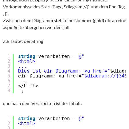
Vorkommnisse des Start-Tags „$diagram://{“ und dem End-Tag
„}“.
Zwischen dem Diagramm steht eine Nummer (guid) die an eine
aspx-Seite übergeben werden soll.
Z.B. lautet der String
1
string
verarbeiten = 
@"
2
<html>
3
...
4
Dies ist ein Diagramm: <a href="
$diagr
5
ein Diagramm: <a href=
"$diagram://{345
6
...
7
</html>
8
";
und nach dem Verarbeiten ist der Inhalt:
1
string
verarbeiten = 
@"
2
<html>
3
...