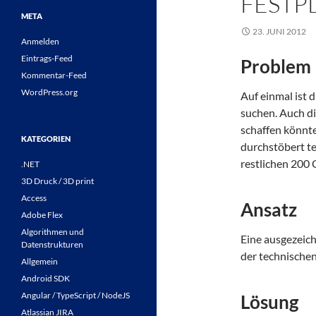
ESTPL
META
23. JUNI 2012
Anmelden
Eintrags-Feed
Problem
Kommentar-Feed
WordPress.org
Auf einmal ist 
suchen. Auch die
schaffen könnte
KATEGORIEN
durchstöbert te
restlichen 200 
.NET
3D Druck / 3D print
Access
Ansatz
Adobe Flex
Algorithmen und
Eine ausgezeich
Datenstrukturen
der technische
Allgemein
Android SDK
Angular / TypeScript / NodeJS
Lösung
Atlassian JIRA