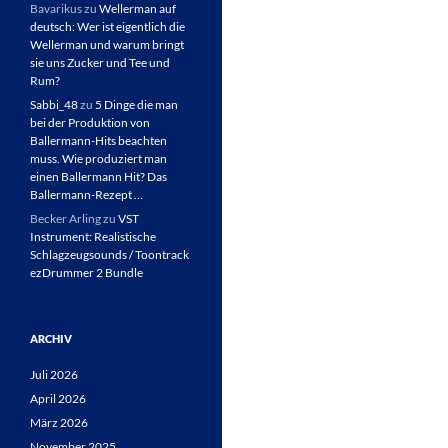
Bavarikus
zu
Wellerman auf
deutsch: Wer ist eigentlich die
Wellerman und warum bringt
sie uns Zucker und Tee und
Rum?
Sabbi_48
zu
5 Dinge die man
bei der Produktion von
Ballermann-Hits beachten
muss. Wie produziert man
einen Ballermann Hit? Das
Ballermann-Rezept …
Becker Arling
zu
VST
Instrument: Realistische
Schlagzeugsounds / Toontrack
ezDrummer 2 Bundle
ARCHIV
Juli 2026
April 2026
März 2026
November 2025