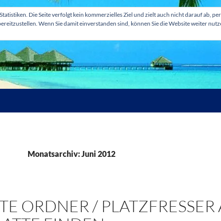
tatistiken. Die Seite verfolgt kein kommerzielles Ziel und zielt auch nicht darauf ab
ereitzustellen. Wenn Sie damit einverstanden sind, können Sie die Website weiter nut
Monatsarchiv: Juni 2012
E ORDNER / PLATZFRESSER A