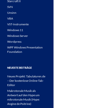
Starcraft II
SVN
Unsinn
VBA
VST-Instrumente
Windows 11
Windows Server
Wordpress
WPF Windows Presentation
Foundation
NEUESTE BEITRÄGE
Neues Projekt: Tabulaturen.de
– Der kostenlose Online-Tab-
Editor
Makrotonale Musik als
Antwort auf den Hype um
mikrotonale Musik (Hype:
Angine de Poitrine)