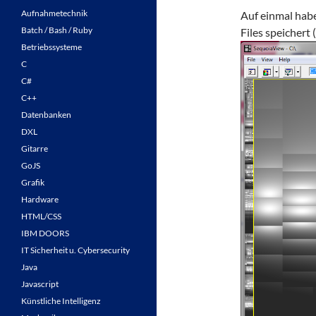
Aufnahmetechnik
Auf einmal habe
Batch / Bash / Ruby
Files speichert
Betriebssysteme
C
C#
C++
Datenbanken
DXL
Gitarre
GoJS
Grafik
Hardware
HTML/CSS
IBM DOORS
IT Sicherheit u. Cybersecurity
Java
Javascript
Künstliche Intelligenz