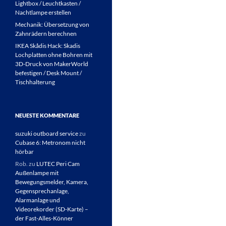
Lightbox / Leuchtkasten /
Nachtlampe erstellen
Mechanik: Übersetzung von
Zahnrädern berechnen
IKEA Skådis Hack: Skadis
Lochplatten ohne Bohren mit
3D-Druck von MakerWorld
befestigen / Desk Mount /
Tischhalterung
NEUESTE KOMMENTARE
suzuki outboard service
zu
Cubase 6: Metronom nicht
hörbar
Rob.
zu
LUTEC Peri Cam
Außenlampe mit
Bewegungsmelder, Kamera,
Gegensprechanlage,
Alarmanlage und
Videorekorder (SD-Karte) –
der Fast-Alles-Könner