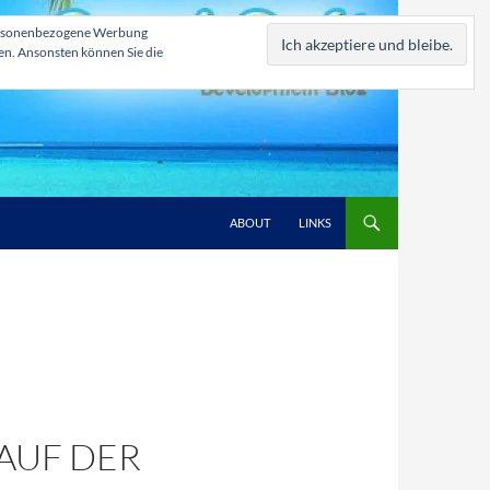
, personenbezogene Werbung
zen. Ansonsten können Sie die
ABOUT
LINKS
UF DER F