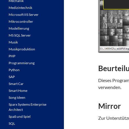
Mechanik
Medizintechnik
Microsoft IIS Server
Mikrocontroller
Modellierung
MS SQL Server
Musik
Musikproduktion
PHP
Programmierung
Beurteil
Python
SAP
Dieses Programm
Smart Car
verwenden.
Smart Home
Song Ideen
Mirror
Sparx Systems Enterprise
Architect
Spaß und Spiel
Zur Unterstützu
SQL