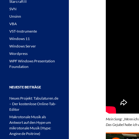
Starcraft II
SVN
Unsinn
VBA
VST-Instrumente
Windows 11
Windows Server
Wordpress
WPF Windows Presentation
Foundation
NEUESTE BEITRÄGE
Neues Projekt: Tabulaturen.de
– Der kostenlose Online-Tab-
Editor
Makrotonale Musik als
Mein Song: „Wenn ich 
Antwort auf den Hype um
Das Gejubel habe ich
mikrotonale Musik (Hype:
Angine de Poitrine)