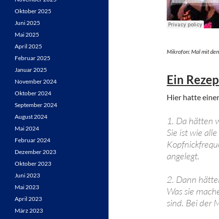
Oktober 2025
Juni 2025
Mai 2025
April 2025
Mikrofon: Mal mit d
Februar 2025
Januar 2025
Ein Rezep
November 2024
Oktober 2024
Hier hatte eine
September 2024
August 2024
1. Da hätten 
Mai 2024
Sie ist wie a
Februar 2024
Kopfnickfrequ
Dezember 2023
angelegt.
Oktober 2023
Juni 2023
2. Dann hätte
Mai 2023
Was sie machen
April 2023
sind. Bei der
März 2023