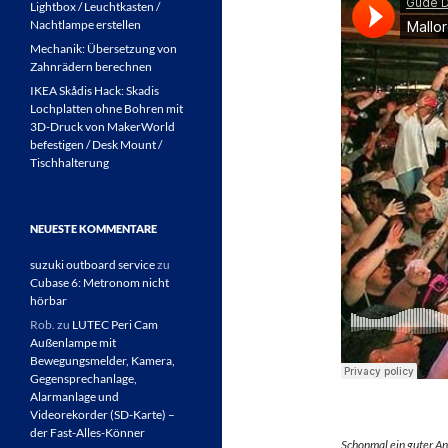
Lightbox / Leuchtkasten /
Nachtlampe erstellen
Mechanik: Übersetzung von
Zahnrädern berechnen
IKEA Skådis Hack: Skadis
Lochplatten ohne Bohren mit
3D-Druck von MakerWorld
befestigen / Desk Mount /
Tischhalterung
NEUESTE KOMMENTARE
suzuki outboard service
zu
Cubase 6: Metronom nicht
hörbar
Rob.
zu
LUTEC Peri Cam
Außenlampe mit
Bewegungsmelder, Kamera,
Gegensprechanlage,
Alarmanlage und
Videorekorder (SD-Karte) –
der Fast-Alles-Könner
Schonmal ein guter A