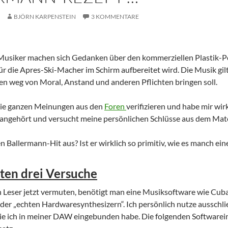
BJÖRN KARPENSTEIN
3 KOMMENTARE
Musiker machen sich Gedanken über den kommerziellen Plastik-Pop
ür die Apres-Ski-Macher im Schirm aufbereitet wird. Die Musik gilt 
n weg von Moral, Anstand und anderen Pflichten bringen soll.
 die ganzen Meinungen aus den
Foren
verifizieren und habe mir wir
ngehört und versucht meine persönlichen Schlüsse aus dem Mater
 Ballermann-Hit aus? Ist er wirklich so primitiv, wie es manch ei
ten drei Versuche
n Leser jetzt vermuten, benötigt man eine Musiksoftware wie Cub
der „echten Hardwaresynthesizern“. Ich persönlich nutze ausschl
die ich in meiner DAW eingebunden habe. Die folgenden Softwar