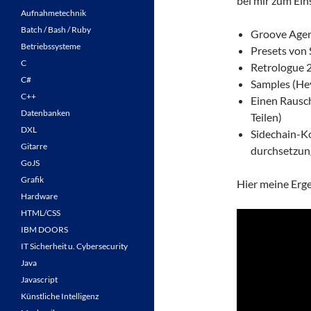
bei mir zum Ein
Aufnahmetechnik
Batch / Bash / Ruby
Groove Agen
Betriebssysteme
Presets von
C
Retrologue 2
C#
Samples (He
C++
Einen Rausc
Datenbanken
Teilen)
DXL
Sidechain-Ko
Gitarre
durchsetzung
GoJS
Grafik
Hier meine Erg
Hardware
HTML/CSS
IBM DOORS
IT Sicherheit u. Cybersecurity
Java
Javascript
Künstliche Intelligenz