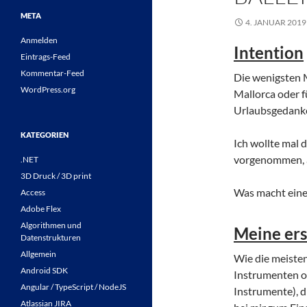
META
4. JANUAR 2019
Anmelden
Intention
Eintrags-Feed
Kommentar-Feed
Die wenigsten 
WordPress.org
Mallorca oder f
Urlaubsgedanke
KATEGORIEN
Ich wollte mal
vorgenommen, a
.NET
3D Druck / 3D print
Was macht einen
Access
Adobe Flex
Algorithmen und
Meine ers
Datenstrukturen
Allgemein
Wie die meiste
Android SDK
Instrumenten o
Angular / TypeScript / NodeJS
Instrumente), 
Atlassian JIRA