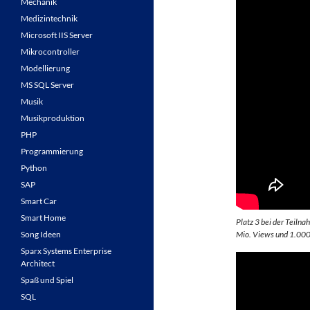
Mechanik
Medizintechnik
Microsoft IIS Server
Mikrocontroller
Modellierung
MS SQL Server
Musik
Musikproduktion
PHP
Programmierung
Python
SAP
Smart Car
Smart Home
Platz 3 bei der Teil
Song Ideen
Mio. Views und 1.000
Sparx Systems Enterprise
Architect
Spaß und Spiel
SQL