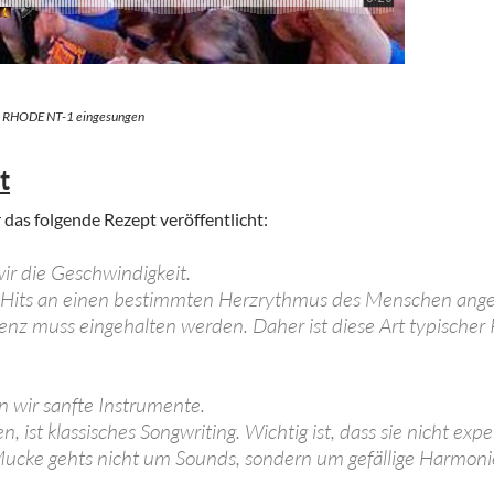
en RHODE NT-1 eingesungen
t
r das folgende Rezept veröffentlicht:
wir die Geschwindigkeit.
lle Hits an einen bestimmten Herzrythmus des Menschen ang
enz muss eingehalten werden. Daher ist diese Art typisc
n wir sanfte Instrumente.
, ist klassisches Songwriting. Wichtig ist, dass sie nicht exp
 Mucke gehts nicht um Sounds, sondern um gefällige Harmoni