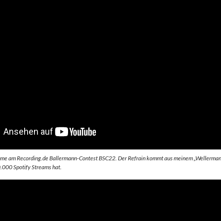
nahme am Recording.de Ballermann-Contest BSC22. Der Refrain kommt aus meinem „Wellerman
.000 Spotify Streams hat.