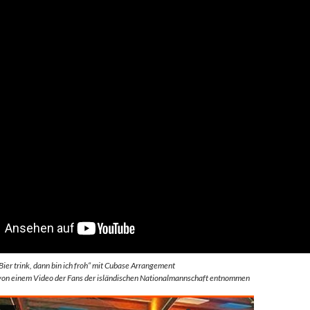
Bier trink, dann bin ich froh“ mit Cubase Arrangement
 von einem Video der Fans der isländischen Nationalmannschaft entnommen