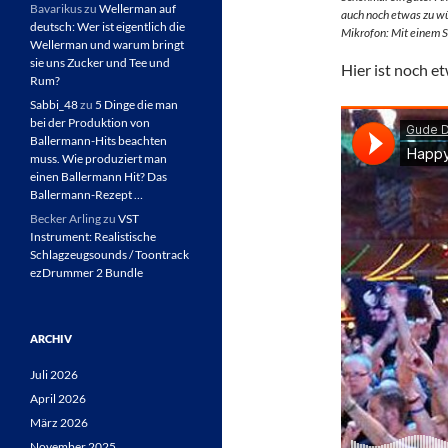
Bavarikus
zu
Wellerman auf
auch noch etwas zu w
deutsch: Wer ist eigentlich die
Mikrofon: Mit einem 
Wellerman und warum bringt
sie uns Zucker und Tee und
Hier ist noch e
Rum?
Sabbi_48
zu
5 Dinge die man
bei der Produktion von
Ballermann-Hits beachten
muss. Wie produziert man
einen Ballermann Hit? Das
Ballermann-Rezept …
Becker Arling
zu
VST
Instrument: Realistische
Schlagzeugsounds / Toontrack
ezDrummer 2 Bundle
ARCHIV
Juli 2026
April 2026
März 2026
November 2025