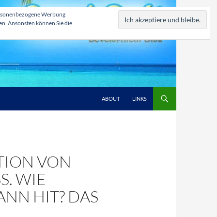
, personenbezogene Werbung
zen. Ansonsten können Sie die
ABOUT
LINKS
TION VON
. WIE
NN HIT? DAS