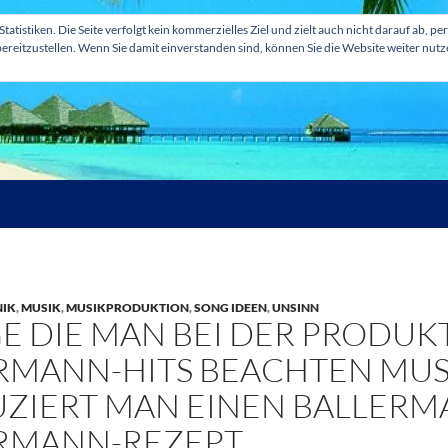
tatistiken. Die Seite verfolgt kein kommerzielles Ziel und zielt auch nicht darauf ab
ereitzustellen. Wenn Sie damit einverstanden sind, können Sie die Website weiter nut
IK
,
MUSIK
,
MUSIKPRODUKTION
,
SONG IDEEN
,
UNSINN
GE DIE MAN BEI DER PRODUK
RMANN-HITS BEACHTEN MUSS
ZIERT MAN EINEN BALLERMA
RMANN-REZEPT …