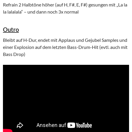
Refrain 2 Halbtöne höher (auf H, F#, E, F#) gesungen mit „La la
la lalalala“ – und dann noch 3x normal
Outro
Bleibt auf H-Dur, endet mit Applaus und Gejubel Samples und
einer Explosion auf dem letzten Bass-Drum-Hit (evtl. auch mit
Bass Drop)