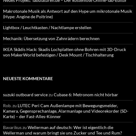
Neues Projekt: Tabulaturen.de – Der kostenlose Online-Tab-Editor
Makrotonale Musik als Antwort auf den Hype um mikrotonale Musik
(Hype: Angine de Poitrine)
Lightbox / Leuchtkasten / Nachtlampe erstellen
Mechanik: Übersetzung von Zahnrädern berechnen
IKEA Skådis Hack: Skadis Lochplatten ohne Bohren mit 3D-Druck
von MakerWorld befestigen / Desk Mount / Tischhalterung
NEUESTE KOMMENTARE
suzuki outboard service
zu
Cubase 6: Metronom nicht hörbar
Rob.
zu
LUTEC Peri Cam Außenlampe mit Bewegungsmelder,
Kamera, Gegensprechanlage, Alarmanlage und Videorekorder (SD-
Karte) – der Fast-Alles-Könner
Bavarikus
zu
Wellerman auf deutsch: Wer ist eigentlich die
Wellerman und warum bringt sie uns Zucker und Tee und Rum?