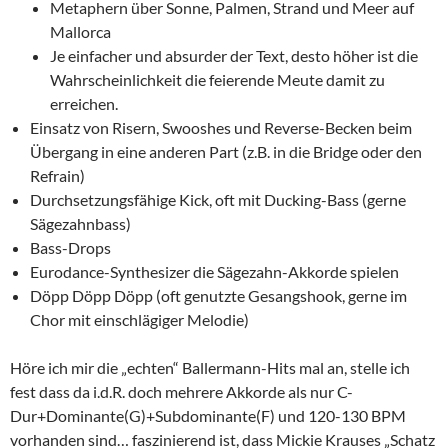
Metaphern über Sonne, Palmen, Strand und Meer auf
Mallorca
Je einfacher und absurder der Text, desto höher ist die
Wahrscheinlichkeit die feierende Meute damit zu
erreichen.
Einsatz von Risern, Swooshes und Reverse-Becken beim
Übergang in eine anderen Part (z.B. in die Bridge oder den
Refrain)
Durchsetzungsfähige Kick, oft mit Ducking-Bass (gerne
Sägezahnbass)
Bass-Drops
Eurodance-Synthesizer die Sägezahn-Akkorde spielen
Döpp Döpp Döpp (oft genutzte Gesangshook, gerne im
Chor mit einschlägiger Melodie)
Höre ich mir die „echten“ Ballermann-Hits mal an, stelle ich
fest dass da i.d.R. doch mehrere Akkorde als nur C-
Dur+Dominante(G)+Subdominante(F) und 120-130 BPM
vorhanden sind… faszinierend ist, dass Mickie Krauses „Schatz