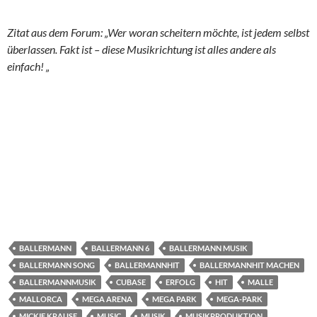
Zitat aus dem Forum: „Wer woran scheitern möchte, ist jedem selbst
überlassen. Fakt ist – diese Musikrichtung ist alles andere als
einfach! „
BALLERMANN
BALLERMANN 6
BALLERMANN MUSIK
BALLERMANN SONG
BALLERMANNHIT
BALLERMANNHIT MACHEN
BALLERMANNMUSIK
CUBASE
ERFOLG
HIT
MALLE
MALLORCA
MEGA ARENA
MEGA PARK
MEGA-PARK
MICKIE KRAUSE
MUSIC
MUSIK
MUSIKPRODUKTION