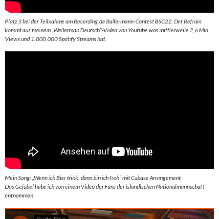
Platz 3 bei der Teilnahme am Recording.de Ballermann-Contest BSC22. Der Refrain
kommt aus meinem „Wellerman Deutsch“-Video von Youtube was mittlerweile 2,6 Mio.
Views und 1.000.000 Spotify Streams hat.
Mein Song: „Wenn ich Bier trink, dann bin ich froh“ mit Cubase Arrangement
Das Gejubel habe ich von einem Video der Fans der isländischen Nationalmannschaft
entnommen