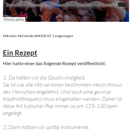
Mikrofon: Mal mit den RHODE NT-1 eingesungen
Ein Rezept
Hier hatte einer das folgende Rezept veröffentlicht:
1. Da hätten wir die Geschwindigkeit.
Sie ist wie alle Hits an einen bestimmten Herzrythmus
des Menschen angelehnt. Und auch eine gewisse
Kopfnickfrequenz muss eingehalten werden. Daher ist
diese Art typischer Pop immer so um 125-130 bpm
angelegt.
2. Dann hätten wir sanfte Instrumente.