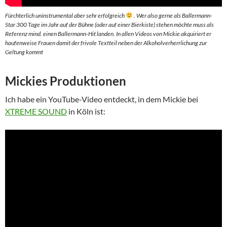
Fürchterlich uninstrumental aber sehr erfolgreich
. Wer also gerne als Ballermann-
Star 300 Tage im Jahr auf der Bühne (oder auf einer Bierkiste) stehen möchte muss als
Referenz mind. einen Ballermann-Hit landen. In allen Videos von Mickie akquiriert er
haufenweise Frauen damit der frivole Textteil neben der Alkoholverherrlichung zur
Geltung kommt
Mickies Produktionen
Ich habe ein YouTube-Video entdeckt, in dem Mickie bei
XTREME SOUND
in Köln ist: