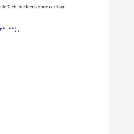
ießlich line feeds ohne carriage
t"
""
);