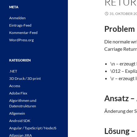
RETUR
META
31. OKTOBER 2
Anmelden
Eintrags-Feed
Problem
Kommentar-Feed
WordPress.org
Die normale wr
Carriage Retur
KATEGORIEN
\n – erzeugt 
\012 – Expliz
.NET
\r – erzeugt 
3D Druck / 3D print
Access
Adobe Flex
Ansatz –
Algorithmen und
Datenstrukturen
Änderung der 
Allgemein
Android SDK
Angular / TypeScript / NodeJS
Lösung –
Atlassian JIRA