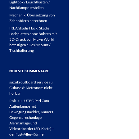
Lightbox / Leuchtkasten /
Nachtlampe erstellen
Mechanik: Übersetzung von
Zahnrädern berechnen
IKEA Skådis Hack: Skadis
Lochplatten ohne Bohren mit
3D-Druck von MakerWorld
befestigen / Desk Mount /
Tischhalterung
NEUESTE KOMMENTARE
suzuki outboard service
zu
Cubase 6: Metronom nicht
hörbar
Rob.
zu
LUTEC Peri Cam
Außenlampe mit
Bewegungsmelder, Kamera,
Gegensprechanlage,
Alarmanlage und
Videorekorder (SD-Karte) –
der Fast-Alles-Könner