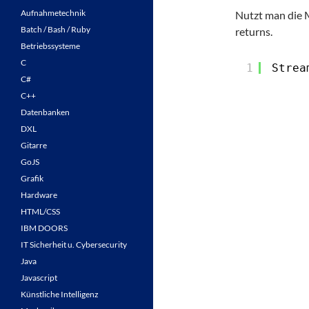
Aufnahmetechnik
Nutzt man die M
Batch / Bash / Ruby
returns.
Betriebssysteme
C
1
Strea
C#
C++
Datenbanken
DXL
Gitarre
GoJS
Grafik
Hardware
HTML/CSS
IBM DOORS
IT Sicherheit u. Cybersecurity
Java
Javascript
Künstliche Intelligenz