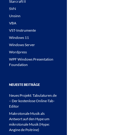
Starcraft II
SVN
Unsinn
VBA
VST-Instrumente
Windows 11
Windows Server
Wordpress
WPF Windows Presentation
Foundation
NEUESTE BEITRÄGE
Neues Projekt: Tabulaturen.de
– Der kostenlose Online-Tab-
Editor
Makrotonale Musik als
Antwort auf den Hype um
mikrotonale Musik (Hype:
Angine de Poitrine)