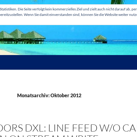
tatistiken. Die Seite verfolgt kein kommerzielles Ziel und zielt auch nicht darauf ab
ereitzustellen. Wenn Sie damit einverstanden sind, können Sie die Website weiter nut
Monatsarchiv: Oktober 2012
OORS DXL: LINE FEED W/O C