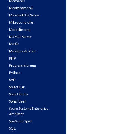
Mechanik
Medizintechnik
Microsoft IIS Server
Mikrocontroller
Modellierung
MS SQL Server
Musik
Musikproduktion
PHP
Programmierung
Python
SAP
Smart Car
Smart Home
Song Ideen
Sparx Systems Enterprise
Architect
Spaß und Spiel
SQL