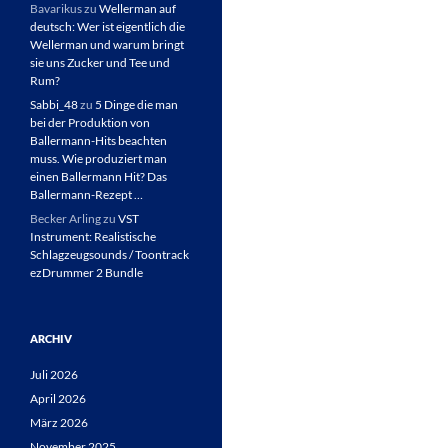
Bavarikus
zu
Wellerman auf
deutsch: Wer ist eigentlich die
Wellerman und warum bringt
sie uns Zucker und Tee und
Rum?
Sabbi_48
zu
5 Dinge die man
bei der Produktion von
Ballermann-Hits beachten
muss. Wie produziert man
einen Ballermann Hit? Das
Ballermann-Rezept …
Becker Arling
zu
VST
Instrument: Realistische
Schlagzeugsounds / Toontrack
ezDrummer 2 Bundle
ARCHIV
Juli 2026
April 2026
März 2026
November 2025