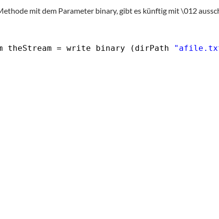
ethode mit dem Parameter binary, gibt es künftig mit \012 ausschl
m theStream = write binary (dirPath 
"afile.tx