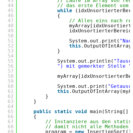
43
// Laufe im Array von rec
44
// das erste Element vom 
45
while
(idxUnsortierterBer
46
{
47
// Alles eins nach re
48
myArray[idxUnsortiert
49
idxUnsortierterBereic
50
51
System.out.print(
"Nac
52
this
.OutputOfIntArray
53
}
54
55
System.out.println(
"Tausc
56
") mit gemerkter Stelle "
57
58
myArray[idxUnsortierterBe
59
60
System.out.print(
"Getausc
61
this
.OutputOfIntArray(myA
62
}
63
}
64
65
public
static
void
main(String[] 
66
{
67
// Instanziere aus den statis
68
// damit nicht alle Methoden 
69
program = 
new
InsertionSort()