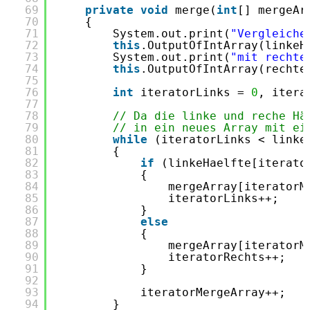
69
private
void
merge(
int
[] mergeAr
70
{
71
System.out.print(
"Vergleiche
72
this
.OutputOfIntArray(linkeH
73
System.out.print(
"mit rechte
74
this
.OutputOfIntArray(rechte
75
76
int
iteratorLinks = 
0
, itera
77
78
// Da die linke und reche Hä
79
// in ein neues Array mit ei
80
while
(iteratorLinks < linke
81
{
82
if
(linkeHaelfte[iterato
83
{
84
mergeArray[iteratorM
85
iteratorLinks++;
86
}
87
else
88
{
89
mergeArray[iteratorM
90
iteratorRechts++;
91
}
92
93
iteratorMergeArray++;
94
}