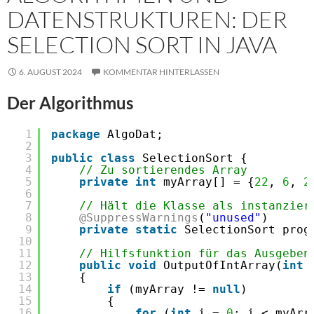
DATENSTRUKTUREN: DER
SELECTION SORT IN JAVA
6. AUGUST 2024
KOMMENTAR HINTERLASSEN
Der Algorithmus
1
package
AlgoDat;
2
3
public
class
SelectionSort {
4
// Zu sortierendes Array
5
private
int
myArray[] = {
22
, 
6
, 
2
6
7
// Hält die Klasse als instanzier
8
@SuppressWarnings
(
"unused"
)
9
private
static
SelectionSort prog
10
11
// Hilfsfunktion für das Ausgeben
12
public
void
OutputOfIntArray(
int
13
{
14
if
(myArray != 
null
)
15
{
16
for
(
int
i = 
0
; i < myArr