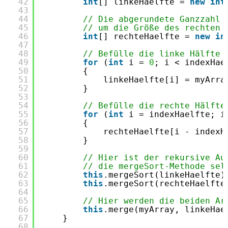
42
int
[] linkeHaelfte = 
new
int
43
44
// Die abgerundete Ganzzahl 
45
// um die Größe des rechten 
46
int
[] rechteHaelfte = 
new
in
47
48
// Befülle die linke Hälfte 
49
for
(
int
i = 
0
; i < indexHae
50
{
51
linkeHaelfte[i] = myArra
52
}
53
54
// Befülle die rechte Hälfte
55
for
(
int
i = indexHaelfte; i
56
{
57
rechteHaelfte[i - indexH
58
}
59
60
// Hier ist der rekursive Au
61
// die mergeSort-Methode sel
62
this
.mergeSort(linkeHaelfte)
63
this
.mergeSort(rechteHaelfte
64
65
// Hier werden die beiden Ar
66
this
.merge(myArray, linkeHae
67
}
68