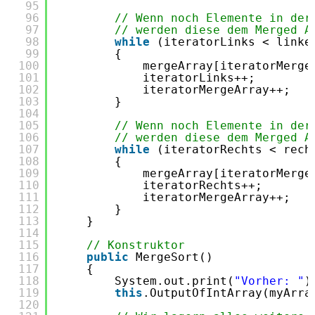
95
96
// Wenn noch Elemente in der
97
// werden diese dem Merged A
98
while
(iteratorLinks < linke
99
{
100
mergeArray[iteratorMerge
101
iteratorLinks++;
102
iteratorMergeArray++;
103
}
104
105
// Wenn noch Elemente in der
106
// werden diese dem Merged A
107
while
(iteratorRechts < rech
108
{
109
mergeArray[iteratorMerge
110
iteratorRechts++;
111
iteratorMergeArray++;
112
}
113
}
114
115
// Konstruktor
116
public
MergeSort()
117
{
118
System.out.print(
"Vorher: "
)
119
this
.OutputOfIntArray(myArra
120