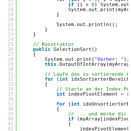
17
if
(i > 
0
) System.out
18
System.out.print(myAr
19
}
20
21
System.out.println();
22
}
23
}
24
25
// Konstruktor
26
public
SelectionSort()
27
{
28
System.out.print(
"Vorher: "
);
29
this
.OutputOfIntArray(myArray
30
31
// Laufe das zu sortierende A
32
for
(
int
idxSortierterBereich
33
{
34
// Starte an der Index-Po
35
int
indexPivotElement = i
36
37
for
(
int
idxUnsortierterB
38
{
39
// ... und merke dir 
40
if
(myArray[indexPivo
41
{
42
indexPivotElement