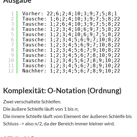
1
Vorher: 22;6;2;4;10;3;9;7;5;8;1
2
Tausche: 1;6;2;4;10;3;9;7;5;8;22
3
Tausche: 1;2;6;4;10;3;9;7;5;8;22
4
Tausche: 1;2;3;4;10;6;9;7;5;8;22
5
Tausche: 1;2;3;4;10;6;9;7;5;8;22
6
Tausche: 1;2;3;4;5;6;9;7;10;8;22
7
Tausche: 1;2;3;4;5;6;9;7;10;8;22
8
Tausche: 1;2;3;4;5;6;7;9;10;8;22
9
Tausche: 1;2;3;4;5;6;7;8;10;9;22
10
Tausche: 1;2;3;4;5;6;7;8;9;10;22
11
Tausche: 1;2;3;4;5;6;7;8;9;10;22
12
Nachher: 1;2;3;4;5;6;7;8;9;10;22
Komplexität: O-Notation (Ordnung)
Zwei verschaltete Schleifen.
Die äußere Schleife läuft von 1 bis n;
Die innere Schleife läuft vom Element der äußeren Schleife bis
Schluss -> also n/2, da der Bereich immer kleiner wird.