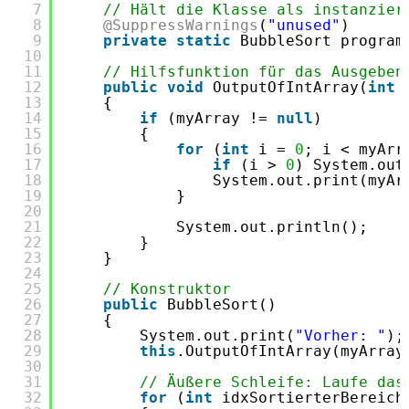
7
// Hält die Klasse als instanzier
8
@SuppressWarnings
(
"unused"
)
9
private
static
BubbleSort program
10
11
// Hilfsfunktion für das Ausgeben
12
public
void
OutputOfIntArray(
int
13
{
14
if
(myArray != 
null
)
15
{
16
for
(
int
i = 
0
; i < myArr
17
if
(i > 
0
) System.out
18
System.out.print(myAr
19
}
20
21
System.out.println();
22
}
23
}
24
25
// Konstruktor
26
public
BubbleSort()
27
{
28
System.out.print(
"Vorher: "
);
29
this
.OutputOfIntArray(myArray
30
31
// Äußere Schleife: Laufe das
32
for
(
int
idxSortierterBereich