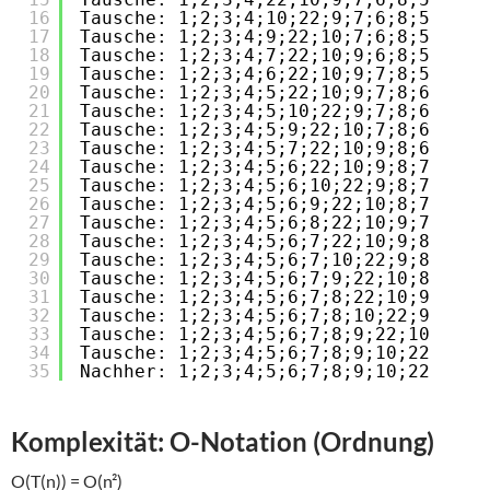
16
Tausche: 1;2;3;4;10;22;9;7;6;8;5
17
Tausche: 1;2;3;4;9;22;10;7;6;8;5
18
Tausche: 1;2;3;4;7;22;10;9;6;8;5
19
Tausche: 1;2;3;4;6;22;10;9;7;8;5
20
Tausche: 1;2;3;4;5;22;10;9;7;8;6
21
Tausche: 1;2;3;4;5;10;22;9;7;8;6
22
Tausche: 1;2;3;4;5;9;22;10;7;8;6
23
Tausche: 1;2;3;4;5;7;22;10;9;8;6
24
Tausche: 1;2;3;4;5;6;22;10;9;8;7
25
Tausche: 1;2;3;4;5;6;10;22;9;8;7
26
Tausche: 1;2;3;4;5;6;9;22;10;8;7
27
Tausche: 1;2;3;4;5;6;8;22;10;9;7
28
Tausche: 1;2;3;4;5;6;7;22;10;9;8
29
Tausche: 1;2;3;4;5;6;7;10;22;9;8
30
Tausche: 1;2;3;4;5;6;7;9;22;10;8
31
Tausche: 1;2;3;4;5;6;7;8;22;10;9
32
Tausche: 1;2;3;4;5;6;7;8;10;22;9
33
Tausche: 1;2;3;4;5;6;7;8;9;22;10
34
Tausche: 1;2;3;4;5;6;7;8;9;10;22
35
Nachher: 1;2;3;4;5;6;7;8;9;10;22
Komplexität: O-Notation (Ordnung)
O(T(n)) = O(n²)