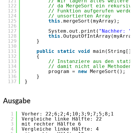
121
// Wir lagern alles weitere 
122
// da MergeSort ein rekursiv
123
// Funktion aufgerufen werde
124
// unsortierten Array
125
this
.mergeSort(myArray);
126
127
System.out.print(
"Nachher: "
128
this
.OutputOfIntArray(myArra
129
}
130
131
public
static
void
main(String[]
132
{
133
// Instanziere aus den stati
134
// damit nicht alle Methoden
135
program = 
new
MergeSort();
136
}
137
}
Ausgabe
1
Vorher: 22;6;2;4;10;3;9;7;5;8;1
2
Vergleiche linke Hälfte: 22
3
mit rechter Hälfte 6
4
Vergleiche linke Hälfte: 4