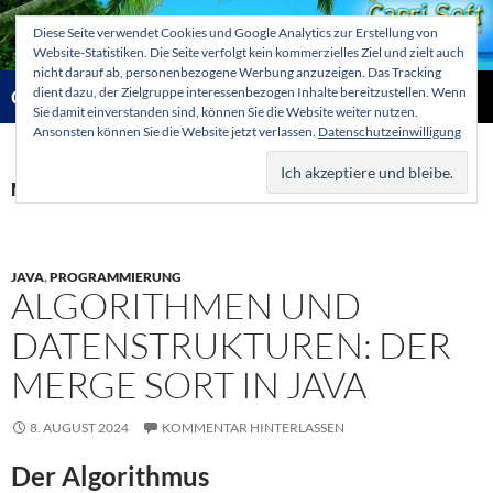
Zum
Diese Seite verwendet Cookies und Google Analytics zur Erstellung von
Inhalt
Website-Statistiken. Die Seite verfolgt kein kommerzielles Ziel und zielt auch
springen
nicht darauf ab, personenbezogene Werbung anzuzeigen. Das Tracking
Suchen
dient dazu, der Zielgruppe interessenbezogen Inhalte bereitzustellen. Wenn
Capri-Soft Knowledge database
Sie damit einverstanden sind, können Sie die Website weiter nutzen.
Ansonsten können Sie die Website jetzt verlassen.
Datenschutzeinwilligung
PRIMÄR
MENÜ
Monatsarchiv: August 2024
JAVA
,
PROGRAMMIERUNG
ALGORITHMEN UND
DATENSTRUKTUREN: DER
MERGE SORT IN JAVA
8. AUGUST 2024
KOMMENTAR HINTERLASSEN
Der Algorithmus