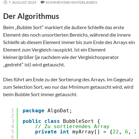
7. AUGUST 2024
KOMMENTAR HINTERLASSEN
Der Algorithmus
Beim „Bubble Sort“ markiert die äußere Schleife das erste
Element des noch unsortierten Bereichs, während die innere
Schleife ab diesem Element immer bis zum Ende des Arrays ein
Element zum Vergleich rauspickt. Ist ein Element
kleiner/größer (je nachdem wie der Vergleichsoperator
„gedreht“ ist) wird getauscht.
Dies führt am Ende zu der Sortierung des Arrays. Im Gegesatz
zum Selection Sort, wo nur das Minimum getauscht wird, wird
beim Bubble Sort immer getauscht.
1
package
AlgoDat;
2
3
public
class
BubbleSort {
4
// Zu sortierendes Array
5
private
int
myArray[] = {
22
, 
6
, 
2
6