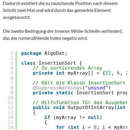
Dadurch existiert die zu tauschende Position nach diesem
Schritt zwei Mal und wird durch das gemerkte Element
ausgetauscht.
Die zweite Bedingung der inneren While-Schleife verhindert,
das der runterzählende Index negativ wird.
1
package
AlgoDat;
2
3
class
InsertionSort {
4
// Zu sortierendes Array
5
private
int
myArray[] = {
22
, 
6
, 
2
6
7
// Hält die Klasse InsertionSort 
8
@SuppressWarnings
(
"unused"
)
9
private
static
InsertionSort prog
10
11
// Hilfsfunktion für das Ausgeben
12
public
void
OutputOfIntArray(
int
13
{
14
if
(myArray != 
null
)
15
{
16
for
(
int
i = 
0
; i < myArr