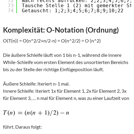
72
Nach rechts aufrücken: 2;2;3;4;5;6;7;
73
Tausche Stelle 1 (2) mit gemerkter St
74
Getauscht: 1;2;3;4;5;6;7;8;9;10;22
Komplexität: O-Notation (Ordnung)
O(T(n)) = O(n^2/2+n/2-n) = O(n^2/2) = O (n^2)
Die äußere Schleife läuft von 1 bis n-1, während die innere
While-Schleife vom ersten Element des unsortierten Bereichs
bis zu der Stelle der richtige Einfügeposition läuft.
Äußere Schleife: Iteriert n-1 mal.
Innere Schleife: Iteriert 1x für Element 1, 2x für Element 2, 3x
für Element 3, … n mal für Element n, was zu einer Laufzeit von
führt. Daraus folgt: