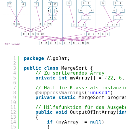
1
package
AlgoDat;
2
3
public
class
MergeSort {
4
// Zu sortierendes Array
5
private
int
myArray[] = {
22
, 
6
, 
6
7
// Hält die Klasse als instanzie
8
@SuppressWarnings
(
"unused"
)
9
private
static
MergeSort program
10
11
// Hilfsfunktion für das Ausgebe
12
public
void
OutputOfIntArray(
int
13
{
14
if
(myArray != 
null
)
15
{