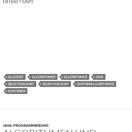
O(T(n)) = O(n²)
ALGODAT
ALGORITHMEN
ALGORITHMUS
JAVA
SELECTION SORT
SELEKTION SORT
SORTIERALGORITHMUS
SORTIEREN
JAVA
,
PROGRAMMIERUNG