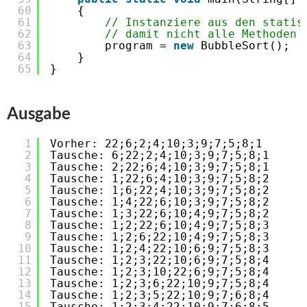
60
{
61
// Instanziere aus den statis
62
// damit nicht alle Methoden 
63
program = 
new
BubbleSort();
64
}
65
}
Ausgabe
1
Vorher: 22;6;2;4;10;3;9;7;5;8;1
2
Tausche: 6;22;2;4;10;3;9;7;5;8;1
3
Tausche: 2;22;6;4;10;3;9;7;5;8;1
4
Tausche: 1;22;6;4;10;3;9;7;5;8;2
5
Tausche: 1;6;22;4;10;3;9;7;5;8;2
6
Tausche: 1;4;22;6;10;3;9;7;5;8;2
7
Tausche: 1;3;22;6;10;4;9;7;5;8;2
8
Tausche: 1;2;22;6;10;4;9;7;5;8;3
9
Tausche: 1;2;6;22;10;4;9;7;5;8;3
10
Tausche: 1;2;4;22;10;6;9;7;5;8;3
11
Tausche: 1;2;3;22;10;6;9;7;5;8;4
12
Tausche: 1;2;3;10;22;6;9;7;5;8;4
13
Tausche: 1;2;3;6;22;10;9;7;5;8;4
14
Tausche: 1;2;3;5;22;10;9;7;6;8;4
15
Tausche: 1;2;3;4;22;10;9;7;6;8;5