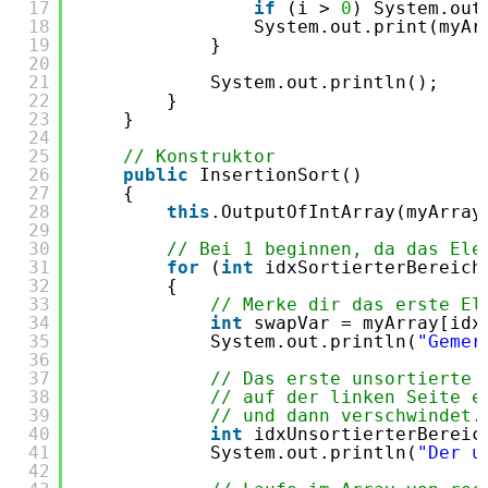
17
if
(i > 
0
) System.out
18
System.out.print(myAr
19
}
20
21
System.out.println();
22
}
23
}
24
25
// Konstruktor
26
public
InsertionSort()
27
{
28
this
.OutputOfIntArray(myArray
29
30
// Bei 1 beginnen, da das Ele
31
for
(
int
idxSortierterBereich
32
{
33
// Merke dir das erste El
34
int
swapVar = myArray[idx
35
System.out.println(
"Gemer
36
37
// Das erste unsortierte 
38
// auf der linken Seite e
39
// und dann verschwindet.
40
int
idxUnsortierterBereic
41
System.out.println(
"Der u
42