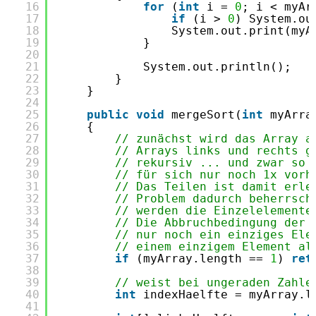
16
for
(
int
i = 
0
; i < myAr
17
if
(i > 
0
) System.ou
18
System.out.print(myA
19
}
20
21
System.out.println();
22
}
23
}
24
25
public
void
mergeSort(
int
myArra
26
{
27
// zunächst wird das Array a
28
// Arrays links und rechts g
29
// rekursiv ... und zwar so 
30
// für sich nur noch 1x vorh
31
// Das Teilen ist damit erle
32
// Problem dadurch beherrsch
33
// werden die Einzelelemente
34
// Die Abbruchbedingung der 
35
// nur noch ein einziges Ele
36
// einem einzigem Element al
37
if
(myArray.length == 
1
) 
ret
38
39
// weist bei ungeraden Zahle
40
int
indexHaelfte = myArray.l
41