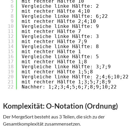
5
mit rechter Hälfte 10
6
Vergleiche linke Hälfte: 2
7
mit rechter Hälfte 4;10
8
Vergleiche linke Hälfte: 6;22
9
mit rechter Hälfte 2;4;10
10
Vergleiche linke Hälfte: 9
11
mit rechter Hälfte 7
12
Vergleiche linke Hälfte: 3
13
mit rechter Hälfte 7;9
14
Vergleiche linke Hälfte: 8
15
mit rechter Hälfte 1
16
Vergleiche linke Hälfte: 5
17
mit rechter Hälfte 1;8
18
Vergleiche linke Hälfte: 3;7;9
19
mit rechter Hälfte 1;5;8
20
Vergleiche linke Hälfte: 2;4;6;10;22
21
mit rechter Hälfte 1;3;5;7;8;9
22
Nachher: 1;2;3;4;5;6;7;8;9;10;22
Komplexität: O-Notation (Ordnung)
Der MergeSort besteht aus 3 Teilen, die sich zu der
Gesamtkomplexität zusammensetzen.