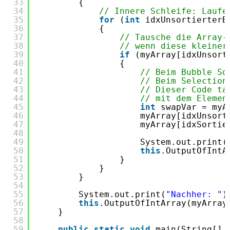
33
{
34
// Innere Schleife: Laufe
35
for
(
int
idxUnsortierterB
36
{
37
// Tausche die Array-
38
// wenn diese kleiner
39
if
(myArray[idxUnsort
40
{
41
// Beim Bubble So
42
// Beim Selection
43
// Dieser Code ta
44
// mit dem Elemen
45
int
swapVar = myA
46
myArray[idxUnsort
47
myArray[idxSortie
48
49
System.out.print(
50
this
.OutputOfIntA
51
}
52
}
53
}
54
55
System.out.print(
"Nachher: "
)
56
this
.OutputOfIntArray(myArray
57
}
58
59
public
static
void
main(String[] 