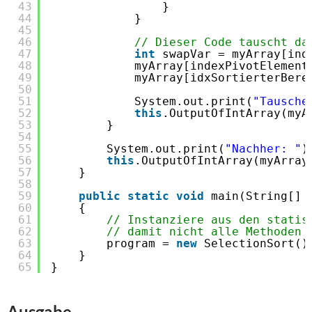
43
}
44
}
45
46
// Dieser Code tauscht da
47
int
swapVar = myArray[ind
48
myArray[indexPivotElement
49
myArray[idxSortierterBere
50
51
System.out.print(
"Tausche
52
this
.OutputOfIntArray(myA
53
}
54
55
System.out.print(
"Nachher: "
)
56
this
.OutputOfIntArray(myArray
57
}
58
59
public
static
void
main(String[] 
60
{
61
// Instanziere aus den statis
62
// damit nicht alle Methoden 
63
program = 
new
SelectionSort()
64
}
65
}
Ausgabe