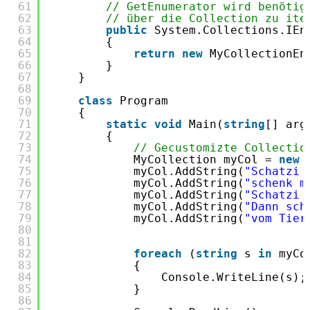
61
// GetEnumerator wird benötig
62
// über die Collection zu ite
63
public
System.Collections.IEn
64
{
65
return
new
MyCollectionEn
66
}
67
}
68
69
class
Program
70
{
71
static
void
Main(
string
[] arg
72
{
73
// Gecustomizte Collectio
74
MyCollection myCol = 
new
75
myCol.AddString(
"Schatzi 
76
myCol.AddString(
"schenk m
77
myCol.AddString(
"Schatzi 
78
myCol.AddString(
"Dann sch
79
myCol.AddString(
"vom Tier
80
81
82
foreach
(
string
s 
in
myCo
83
{
84
Console.WriteLine(s);
85
}
86