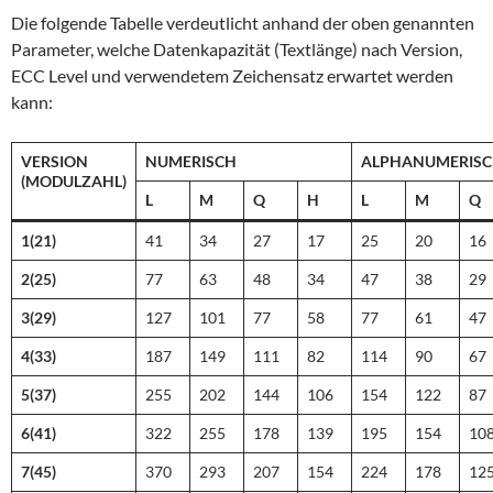
Die folgende Tabelle verdeutlicht anhand der oben genannten
Parameter, welche Datenkapazität (Textlänge) nach Version,
ECC Level und verwendetem Zeichensatz erwartet werden
kann:
VERSION
NUMERISCH
ALPHANUMERIS
(MODULZAHL)
L
M
Q
H
L
M
Q
1(21)
41
34
27
17
25
20
16
2(25)
77
63
48
34
47
38
29
3(29)
127
101
77
58
77
61
47
4(33)
187
149
111
82
114
90
67
5(37)
255
202
144
106
154
122
87
6(41)
322
255
178
139
195
154
10
7(45)
370
293
207
154
224
178
12