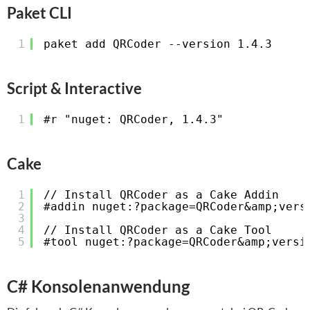
Paket CLI
1
paket add QRCoder --version 1.4.3
Script & Interactive
1
#r "nuget: QRCoder, 1.4.3"
Cake
1
// Install QRCoder as a Cake Addin
2
#addin nuget:?package=QRCoder&amp;vers
3
4
// Install QRCoder as a Cake Tool
5
#tool nuget:?package=QRCoder&amp;versi
C# Konsolenanwendung