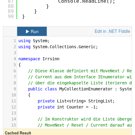
87
Console.ReadLine();
88
}
89
}
90
}