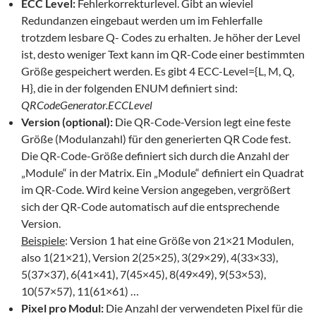
ECC Level:
Fehlerkorrekturlevel. Gibt an wieviel
Redundanzen eingebaut werden um im Fehlerfalle
trotzdem lesbare Q- Codes zu erhalten. Je höher der Level
ist, desto weniger Text kann im QR-Code einer bestimmten
Größe gespeichert werden. Es gibt 4 ECC-Level={L, M, Q,
H}, die in der folgenden ENUM definiert sind:
QRCodeGenerator.ECCLevel
Version (optional):
Die QR-Code-Version legt eine feste
Größe (Modulanzahl) für den generierten QR Code fest.
Die QR-Code-Größe definiert sich durch die Anzahl der
„Module“ in der Matrix. Ein „Module“ definiert ein Quadrat
im QR-Code. Wird keine Version angegeben, vergrößert
sich der QR-Code automatisch auf die entsprechende
Version.
Beispiele
: Version 1 hat eine Größe von 21×21 Modulen,
also 1(21×21), Version 2(25×25), 3(29×29), 4(33×33),
5(37×37), 6(41×41), 7(45×45), 8(49×49), 9(53×53),
10(57×57), 11(61×61) …
Pixel pro Modul:
Die Anzahl der verwendeten Pixel für die