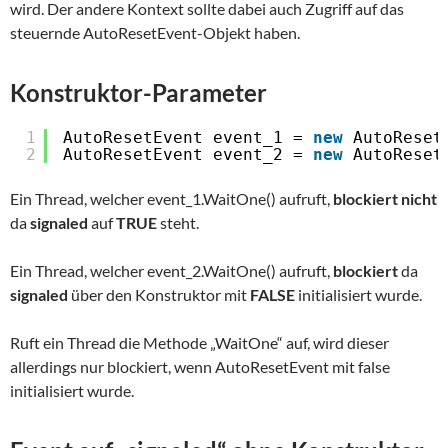
wird. Der andere Kontext sollte dabei auch Zugriff auf das
steuernde AutoResetEvent-Objekt haben.
Konstruktor-Parameter
1
AutoResetEvent event_1 = 
new
AutoReset
2
AutoResetEvent event_2 = 
new
AutoReset
Ein Thread, welcher event_1.WaitOne() aufruft,
blockiert nicht
da
signaled
auf
TRUE
steht.
Ein Thread, welcher event_2.WaitOne() aufruft,
blockiert
da
signaled
über den Konstruktor mit
FALSE
initialisiert wurde.
Ruft ein Thread die Methode „WaitOne“ auf, wird dieser
allerdings nur blockiert, wenn AutoResetEvent mit false
initialisiert wurde.