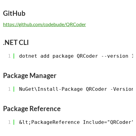
GitHub
https://github.com/codebude/QRCoder
.NET CLI
1
dotnet add package QRCoder --version 1
Package Manager
1
NuGet\Install-Package QRCoder -Version
Package Reference
1
&lt;PackageReference Include="QRCoder"