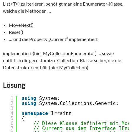
List<T>) zu iterieren, benötigt man eine Enumerator-Klasse,
welche die Methoden …
MoveNext()
Reset()
… und die Property „Current“ implementiert
implementiert (hier MyCollectionEnumerator) … sowie
natürlich die gecustomizte Collection-Klasse selber, die die
Datenstruktur enthält (hier MyCollection).
Lösung
1
using
System;
2
using
System.Collections.Generic;
3
4
namespace
Irrsinn
5
{
6
// Diese Klasse definiert mit Mov
7
// Current aus dem Interface IEnu