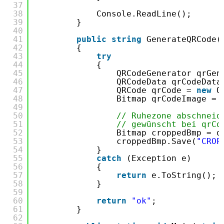
37
38
Console.ReadLine();
39
}
40
41
public
string
GenerateQRCode(
42
{
43
try
44
{
45
QRCodeGenerator qrGen
46
QRCodeData qrCodeData
47
QRCode qrCode = 
new
Q
48
Bitmap qrCodeImage = 
49
50
// Ruhezone abschneid
51
// gewünscht bei qrCo
52
Bitmap croppedBmp = q
53
croppedBmp.Save(
"CROP
54
}
55
catch
(Exception e)
56
{
57
return
e.ToString();
58
}
59
60
return
"ok"
;
61
}
62