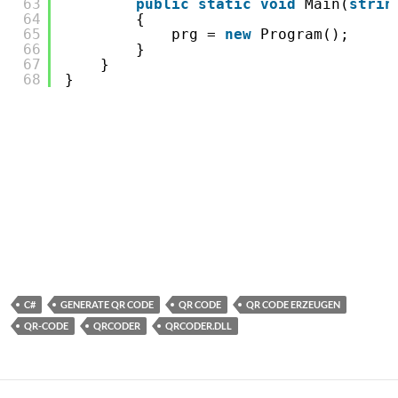
63
public
static
void
Main(
strin
64
{
65
prg = 
new
Program();
66
}
67
}
68
}
C#
GENERATE QR CODE
QR CODE
QR CODE ERZEUGEN
QR-CODE
QRCODER
QRCODER.DLL