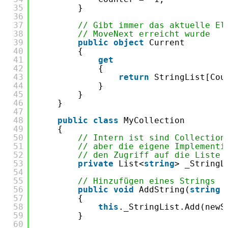
35
}
36
37
// Gibt immer das aktuelle El
38
// MoveNext erreicht wurde
39
public
object
Current
40
{
41
get
42
{
43
return
StringList[Cou
44
}
45
}
46
}
47
48
public
class
MyCollection
49
{
50
// Intern ist sind Collection
51
// aber die eigene Implementi
52
// den Zugriff auf die Liste 
53
private
List<
string
> _StringL
54
55
// Hinzufügen eines Strings
56
public
void
AddString(
string
57
{
58
this
._StringList.Add(newS
59
}
60