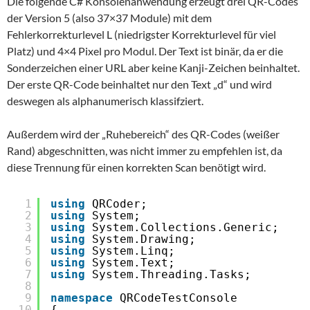
Die folgende C# Konsolenanwendung erzeugt drei QR-Codes
der Version 5 (also 37×37 Module) mit dem
Fehlerkorrekturlevel L (niedrigster Korrekturlevel für viel
Platz) und 4×4 Pixel pro Modul. Der Text ist binär, da er die
Sonderzeichen einer URL aber keine Kanji-Zeichen beinhaltet.
Der erste QR-Code beinhaltet nur den Text „d“ und wird
deswegen als alphanumerisch klassifziert.
Außerdem wird der „Ruhebereich“ des QR-Codes (weißer
Rand) abgeschnitten, was nicht immer zu empfehlen ist, da
diese Trennung für einen korrekten Scan benötigt wird.
1
using
QRCoder;
2
using
System;
3
using
System.Collections.Generic;
4
using
System.Drawing;
5
using
System.Linq;
6
using
System.Text;
7
using
System.Threading.Tasks;
8
9
namespace
QRCodeTestConsole
10
{