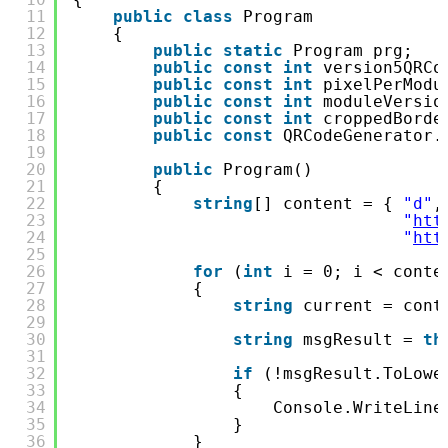
11
public
class
Program
12
{
13
public
static
Program prg;
14
public
const
int
version5QRCo
15
public
const
int
pixelPerModu
16
public
const
int
moduleVersio
17
public
const
int
croppedBorde
18
public
const
QRCodeGenerator.
19
20
public
Program()
21
{
22
string
[] content = { 
"d"
,
23
"
htt
24
"
htt
25
26
for
(
int
i = 0; i < conte
27
{
28
string
current = cont
29
30
string
msgResult = 
th
31
32
if
(!msgResult.ToLowe
33
{
34
Console.WriteLine
35
}
36
}