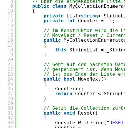
8
// über die eingekapselte Liste i
9
public
class
MyCollectionEnumerat
10
{
11
private
List<
string
> StringLi
12
private
int
Counter = -1;
13
14
// Im Konstruktor wird die Li
15
// MoveNext / Reset / Current
16
public
MyCollectionEnumerator
17
{
18
this
.StringList = _String
19
}
20
21
// Geht auf den nächsten Date
22
// gespeichert ist. Wenn Move
23
// ist das Ende der Liste err
24
public
bool
MoveNext()
25
{
26
Counter++;
27
return
Counter < StringLi
28
}
29
30
// Setzt die Collection zurüc
31
public
void
Reset()
32
{
33
Console.WriteLine(
"RESET!
34
Counter = -1;