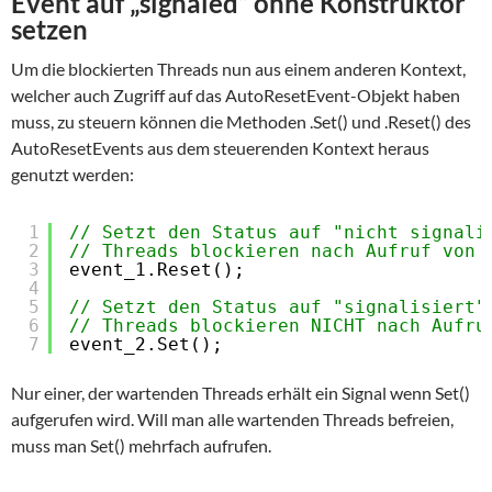
Event auf „signaled“ ohne Konstruktor
setzen
Um die blockierten Threads nun aus einem anderen Kontext,
welcher auch Zugriff auf das AutoResetEvent-Objekt haben
muss, zu steuern können die Methoden .Set() und .Reset() des
AutoResetEvents aus dem steuerenden Kontext heraus
genutzt werden:
1
// Setzt den Status auf "nicht signali
2
// Threads blockieren nach Aufruf von 
3
event_1.Reset(); 
4
5
// Setzt den Status auf "signalisiert"
6
// Threads blockieren NICHT nach Aufru
7
event_2.Set(); 
Nur einer, der wartenden Threads erhält ein Signal wenn Set()
aufgerufen wird. Will man alle wartenden Threads befreien,
muss man Set() mehrfach aufrufen.