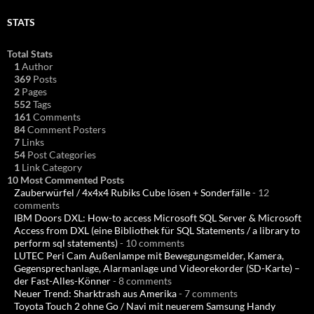
STATS
Total Stats
1
Author
369
Posts
2
Pages
552
Tags
161
Comments
84
Comment Posters
7
Links
54
Post Categories
1
Link Category
10 Most Commented Posts
Zauberwürfel / 4x4x4 Rubiks Cube lösen + Sonderfälle
- 12
comments
IBM Doors DXL: How-to access Microsoft SQL Server & Microsoft
Access from DXL (eine Bibliothek für SQL Statements / a library to
perform sql statements)
- 10 comments
LUTEC Peri Cam Außenlampe mit Bewegungsmelder, Kamera,
Gegensprechanlage, Alarmanlage und Videorekorder (SD-Karte) –
der Fast-Alles-Könner
- 8 comments
Neuer Trend: Sharktrash aus Amerika
- 7 comments
Toyota Touch 2 ohne Go / Navi mit neuerem Samsung Handy