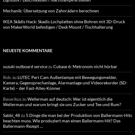
Mechanik: Übersetzung von Zahnrädern berechnen
IKEA Skådis Hack: Skadis Lochplatten ohne Bohren mit 3D-Druck
von MakerWorld befestigen / Desk Mount / Tischhalterung
NEUESTE KOMMENTARE
suzuki outboard service
zu
Cubase 6: Metronom nicht hörbar
Rob.
zu
LUTEC Peri Cam Außenlampe mit Bewegungsmelder,
Kamera, Gegensprechanlage, Alarmanlage und Videorekorder (SD-
Karte) – der Fast-Alles-Könner
Bavarikus
zu
Wellerman auf deutsch: Wer ist eigentlich die
Wellerman und warum bringt sie uns Zucker und Tee und Rum?
Sabbi_48
zu
5 Dinge die man bei der Produktion von Ballermann-Hits
beachten muss. Wie produziert man einen Ballermann Hit? Das
Ballermann-Rezept …