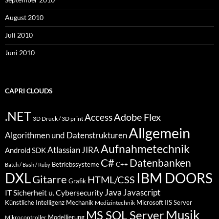
August 2010
Juli 2010
Juni 2010
CAPRI CLOUDS
.NET
Access
Adobe Flex
3D Druck / 3D print
Allgemein
Algorithmen und Datenstrukturen
Aufnahmetechnik
Atlassian JIRA
Android SDK
C#
Datenbanken
Betriebssysteme
C++
Batch / Bash / Ruby
DXL
IBM DOORS
Gitarre
HTML/CSS
Grafik
Java
Javascript
IT Sicherheit u. Cybersecurity
Künstliche Intelligenz
Mechanik
Microsoft IIS Server
Medizintechnik
Musik
MS SQL Server
Modellierung
Mikrocontroller