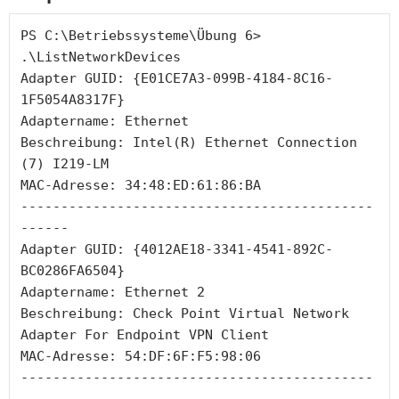
PS C:\Betriebssysteme\Übung 6> 
.\ListNetworkDevices  
Adapter GUID: {E01CE7A3-099B-4184-8C16-
1F5054A8317F}
Adaptername: Ethernet
Beschreibung: Intel(R) Ethernet Connection 
(7) I219-LM
MAC-Adresse: 34:48:ED:61:86:BA
--------------------------------------------
------
Adapter GUID: {4012AE18-3341-4541-892C-
BC0286FA6504}
Adaptername: Ethernet 2
Beschreibung: Check Point Virtual Network 
Adapter For Endpoint VPN Client
MAC-Adresse: 54:DF:6F:F5:98:06
--------------------------------------------