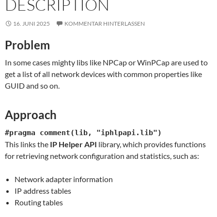
DESCRIPTION
16. JUNI 2025
KOMMENTAR HINTERLASSEN
Problem
In some cases mighty libs like NPCap or WinPCap are used to
get a list of all network devices with common properties like
GUID and so on.
Approach
#pragma comment(lib, "iphlpapi.lib")
This links the
IP Helper API
library, which provides functions
for retrieving network configuration and statistics, such as:
Network adapter information
IP address tables
Routing tables