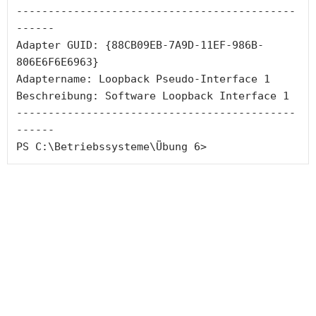
--------------------------------------------
------
Adapter GUID: {88CB09EB-7A9D-11EF-986B-
806E6F6E6963}
Adaptername: Loopback Pseudo-Interface 1
Beschreibung: Software Loopback Interface 1
--------------------------------------------
------
PS C:\Betriebssysteme\Übung 6> 