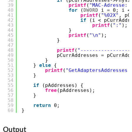
38
if
(pCurrAddresses->Physi
39
printf
(
"MAC-Adresse: 
40
for
(
DWORD
i = 0; i <
41
printf
(
"%02X"
, pC
42
if
(i < pCurrAddr
43
printf
(
":"
);
44
}
45
printf
(
"\n"
);
46
}
47
48
printf
(
"-----------------
49
pCurrAddresses = pCurrAdd
50
}       
51
} 
else
{
52
printf
(
"GetAdaptersAddresses 
53
}
54
55
if
(pAddresses) {
56
free
(pAddresses);
57
}
58
59
return
0;
60
}
Output