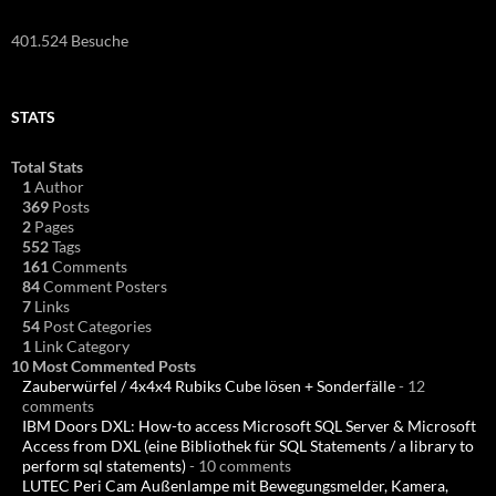
401.524 Besuche
STATS
Total Stats
1
Author
369
Posts
2
Pages
552
Tags
161
Comments
84
Comment Posters
7
Links
54
Post Categories
1
Link Category
10 Most Commented Posts
Zauberwürfel / 4x4x4 Rubiks Cube lösen + Sonderfälle
- 12
comments
IBM Doors DXL: How-to access Microsoft SQL Server & Microsoft
Access from DXL (eine Bibliothek für SQL Statements / a library to
perform sql statements)
- 10 comments
LUTEC Peri Cam Außenlampe mit Bewegungsmelder, Kamera,