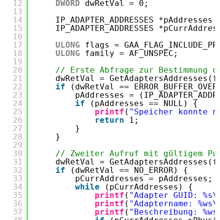
12
DWORD
dwRetVal = 0;
13
14
IP_ADAPTER_ADDRESSES *pAddresses 
15
IP_ADAPTER_ADDRESSES *pCurrAddres
16
17
ULONG
flags = GAA_FLAG_INCLUDE_PR
18
ULONG
family = AF_UNSPEC;
19
20
// Erste Abfrage zur Bestimmung d
21
dwRetVal = GetAdaptersAddresses(f
22
if
(dwRetVal == ERROR_BUFFER_OVER
23
pAddresses = (IP_ADAPTER_ADDR
24
if
(pAddresses == NULL) {
25
printf
(
"Speicher konnte n
26
return
1;
27
}
28
}
29
30
// Zweiter Aufruf mit gültigem Pu
31
dwRetVal = GetAdaptersAddresses(f
32
if
(dwRetVal == NO_ERROR) {
33
pCurrAddresses = pAddresses;
34
while
(pCurrAddresses) {
35
printf
(
"Adapter GUID: %s\
36
printf
(
"Adaptername: %ws\
37
printf
(
"Beschreibung: %ws