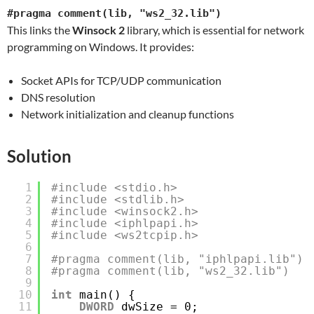
#pragma comment(lib, "ws2_32.lib")
This links the
Winsock 2
library, which is essential for network
programming on Windows. It provides:
Socket APIs for TCP/UDP communication
DNS resolution
Network initialization and cleanup functions
Solution
1
#include <stdio.h>
2
#include <stdlib.h>
3
#include <winsock2.h>
4
#include <iphlpapi.h>
5
#include <ws2tcpip.h>
6
7
#pragma comment(lib, "iphlpapi.lib")
8
#pragma comment(lib, "ws2_32.lib")
9
10
int
main() {
11
DWORD
dwSize = 0;