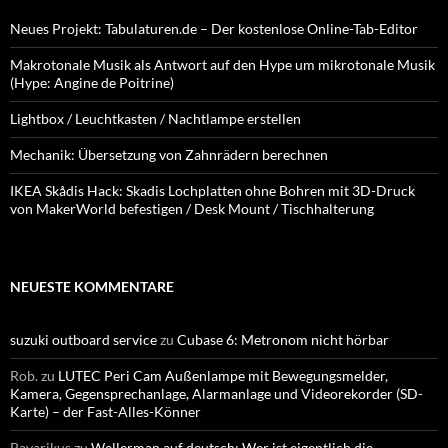
Neues Projekt: Tabulaturen.de – Der kostenlose Online-Tab-Editor
Makrotonale Musik als Antwort auf den Hype um mikrotonale Musik
(Hype: Angine de Poitrine)
Lightbox / Leuchtkasten / Nachtlampe erstellen
Mechanik: Übersetzung von Zahnrädern berechnen
IKEA Skådis Hack: Skadis Lochplatten ohne Bohren mit 3D-Druck
von MakerWorld befestigen / Desk Mount / Tischhalterung
NEUESTE KOMMENTARE
suzuki outboard service
zu
Cubase 6: Metronom nicht hörbar
Rob.
zu
LUTEC Peri Cam Außenlampe mit Bewegungsmelder,
Kamera, Gegensprechanlage, Alarmanlage und Videorekorder (SD-
Karte) – der Fast-Alles-Könner
Bavarikus
zu
Wellerman auf deutsch: Wer ist eigentlich die