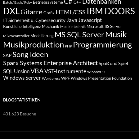
C#
Datenbanken
Betriebssysteme
C++
Batch / Bash / Ruby
DXL
IBM DOORS
Gitarre
HTML/CSS
Grafik
Java
Javascript
IT Sicherheit u. Cybersecurity
Künstliche Intelligenz
Mechanik
Microsoft IIS Server
Medizintechnik
Musik
MS SQL Server
Modellierung
Mikrocontroller
Programmierung
Musikproduktion
PHP
Song Ideen
SAP
Sparx Systems Enterprise Architect
Spaß und Spiel
VBA
VST-Instrumente
SQL
Unsinn
Windows 11
Windows Server
WPF Windows Presentation Foundation
Wordpress
BLOGSTATISTIKEN
401.623 Besuche