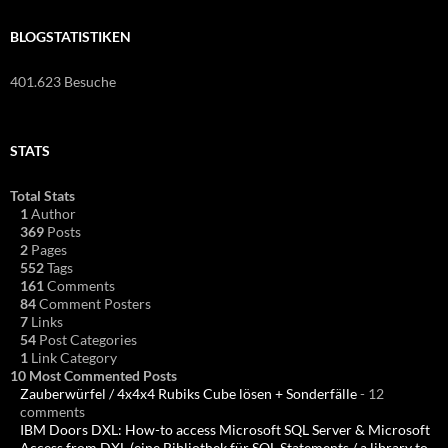
BLOGSTATISTIKEN
401.623 Besuche
STATS
Total Stats
1
Author
369
Posts
2
Pages
552
Tags
161
Comments
84
Comment Posters
7
Links
54
Post Categories
1
Link Category
10 Most Commented Posts
Zauberwürfel / 4x4x4 Rubiks Cube lösen + Sonderfälle
- 12
comments
IBM Doors DXL: How-to access Microsoft SQL Server & Microsoft
Access from DXL (eine Bibliothek für SQL Statements / a library to