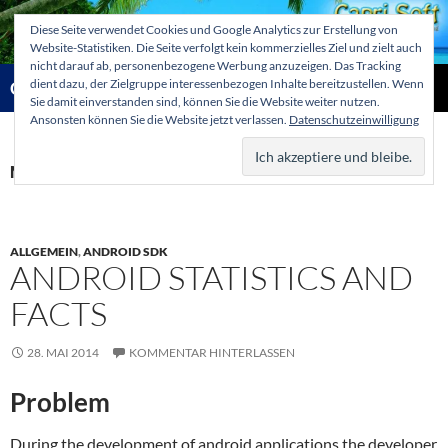
Zum
Diese Seite verwendet Cookies und Google Analytics zur Erstellung von
Inhalt
Website-Statistiken. Die Seite verfolgt kein kommerzielles Ziel und zielt auch
springen
nicht darauf ab, personenbezogene Werbung anzuzeigen. Das Tracking
Suchen
dient dazu, der Zielgruppe interessenbezogen Inhalte bereitzustellen. Wenn
Capri-Soft Knowledge database
Sie damit einverstanden sind, können Sie die Website weiter nutzen.
Ansonsten können Sie die Website jetzt verlassen.
Datenschutzeinwilligung
PRIMÄR
MENÜ
Monatsarchiv: Mai 2014
ALLGEMEIN
,
ANDROID SDK
ANDROID STATISTICS AND
FACTS
28. MAI 2014
KOMMENTAR HINTERLASSEN
Problem
During the development of android applications the developer