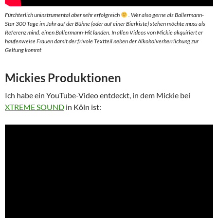
Fürchterlich uninstrumental aber sehr erfolgreich
. Wer also gerne als Ballermann-
Star 300 Tage im Jahr auf der Bühne (oder auf einer Bierkiste) stehen möchte muss als
Referenz mind. einen Ballermann-Hit landen. In allen Videos von Mickie akquiriert er
haufenweise Frauen damit der frivole Textteil neben der Alkoholverherrlichung zur
Geltung kommt
Mickies Produktionen
Ich habe ein YouTube-Video entdeckt, in dem Mickie bei
XTREME SOUND
in Köln ist: