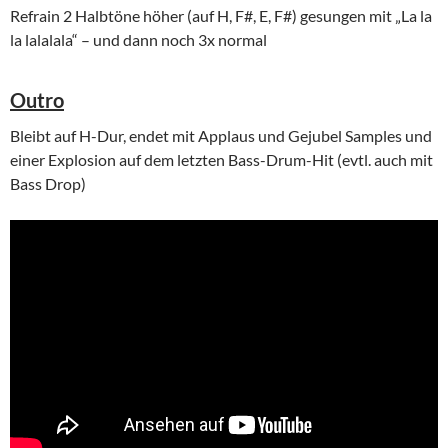
Refrain 2 Halbtöne höher (auf H, F#, E, F#) gesungen mit „La la
la lalalala“ – und dann noch 3x normal
Outro
Bleibt auf H-Dur, endet mit Applaus und Gejubel Samples und
einer Explosion auf dem letzten Bass-Drum-Hit (evtl. auch mit
Bass Drop)