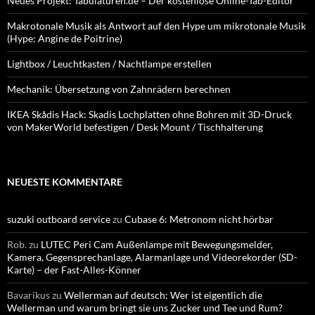
Neues Projekt: Tabulaturen.de – Der kostenlose Online-Tab-Editor
Makrotonale Musik als Antwort auf den Hype um mikrotonale Musik
(Hype: Angine de Poitrine)
Lightbox / Leuchtkasten / Nachtlampe erstellen
Mechanik: Übersetzung von Zahnrädern berechnen
IKEA Skådis Hack: Skadis Lochplatten ohne Bohren mit 3D-Druck
von MakerWorld befestigen / Desk Mount / Tischhalterung
NEUESTE KOMMENTARE
suzuki outboard service
zu
Cubase 6: Metronom nicht hörbar
Rob.
zu
LUTEC Peri Cam Außenlampe mit Bewegungsmelder,
Kamera, Gegensprechanlage, Alarmanlage und Videorekorder (SD-
Karte) – der Fast-Alles-Könner
Bavarikus
zu
Wellerman auf deutsch: Wer ist eigentlich die
Wellerman und warum bringt sie uns Zucker und Tee und Rum?