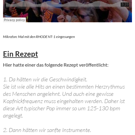
Mikrofon: Mal mit den RHODE NT-1 eingesungen
Ein Rezept
Hier hatte einer das folgende Rezept veröffentlicht:
1. Da hätten wir die Geschwindigkeit.
Sie ist wie alle Hits an einen bestimmten Herzrythmus
des Menschen angelehnt. Und auch eine gewisse
Kopfnickfrequenz muss eingehalten werden. Daher ist
diese Art typischer Pop immer so um 125-130 bpm
angelegt.
2. Dann hätten wir sanfte Instrumente.