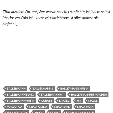
Zitat aus dem Forum: „Wer woran scheitern möchte, ist jedem selbst
überlassen. Fakt ist – diese Musikrichtung ist alles andere als
einfach! „
BALLERMANN
BALLERMANN 6
BALLERMANN MUSIK
BALLERMANN SONG
BALLERMANNHIT
BALLERMANNHIT MACHEN
BALLERMANNMUSIK
CUBASE
ERFOLG
HIT
MALLE
MALLORCA
MEGA ARENA
MEGA PARK
MEGA-PARK
MICKIE KRAUSE
MUSIC
MUSIK
MUSIKPRODUKTION