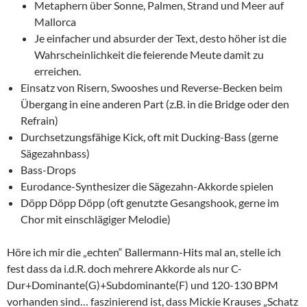
Metaphern über Sonne, Palmen, Strand und Meer auf
Mallorca
Je einfacher und absurder der Text, desto höher ist die
Wahrscheinlichkeit die feierende Meute damit zu
erreichen.
Einsatz von Risern, Swooshes und Reverse-Becken beim
Übergang in eine anderen Part (z.B. in die Bridge oder den
Refrain)
Durchsetzungsfähige Kick, oft mit Ducking-Bass (gerne
Sägezahnbass)
Bass-Drops
Eurodance-Synthesizer die Sägezahn-Akkorde spielen
Döpp Döpp Döpp (oft genutzte Gesangshook, gerne im
Chor mit einschlägiger Melodie)
Höre ich mir die „echten“ Ballermann-Hits mal an, stelle ich
fest dass da i.d.R. doch mehrere Akkorde als nur C-
Dur+Dominante(G)+Subdominante(F) und 120-130 BPM
vorhanden sind… faszinierend ist, dass Mickie Krauses „Schatz