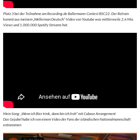
Platz 3 bei der Teilnahme am Recording.de Ballermann-Contest BSC22. Der Refrain
kommt aus meinem „Wellerman Deutsch“-Video von Youtube was mittlerweile 2,6 Mio.
Views und 1.000.000 Spotify Streams hat.
Mein Song: „Wenn ich Bier trink, dann bin ich froh“ mit Cubase Arrangement
Das Gejubel habe ich von einem Video der Fans der isländischen Nationalmannschaft
entnommen