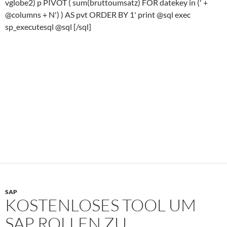
vglobe2) p PIVOT ( sum(bruttoumsatz) FOR datekey in (' +
@columns + N') ) AS pvt ORDER BY 1' print @sql exec
sp_executesql @sql [/sql]
SAP
KOSTENLOSES TOOL UM
SAP ROLLEN ZU