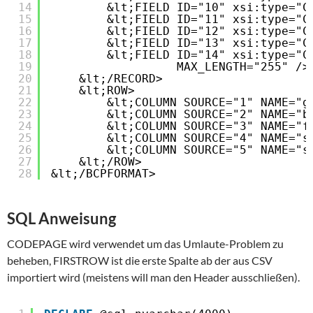
14
&lt;FIELD ID="10" xsi:type="C
15
&lt;FIELD ID="11" xsi:type="C
16
&lt;FIELD ID="12" xsi:type="C
17
&lt;FIELD ID="13" xsi:type="C
18
&lt;FIELD ID="14" xsi:type="C
19
MAX_LENGTH="255" />
20
&lt;/RECORD>
21
&lt;ROW>
22
&lt;COLUMN SOURCE="1" NAME="g
23
&lt;COLUMN SOURCE="2" NAME="b
24
&lt;COLUMN SOURCE="3" NAME="f
25
&lt;COLUMN SOURCE="4" NAME="s
26
&lt;COLUMN SOURCE="5" NAME="s
27
&lt;/ROW>
28
&lt;/BCPFORMAT>
SQL Anweisung
CODEPAGE wird verwendet um das Umlaute-Problem zu
beheben, FIRSTROW ist die erste Spalte ab der aus CSV
importiert wird (meistens will man den Header ausschließen).