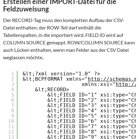
Erstellen einer IMPORT-Datei für die
Feldzuweisung
Der RECORD-Tag muss den kompletten Aufbau der CSV-
Datei enthalten; der ROW-Teil darf enthält die
Tabellenspalten, in die importiert wird. FIELD ID wird auf
COLUMN SOURCE gemappt. ROW/COLUMN SOURCE kann
auch Lücken enthalten, wenn man Felder aus der CSV Datei
weglassen möchte..
1
&lt;?xml version="1.0" ?>
2
&lt;BCPFORMAT xmlns="
http://schemas.m
3
xmlns:xsi="
http://
4
&lt;RECORD>
5
&lt;FIELD ID="1" xsi:type="Ch
6
&lt;FIELD ID="2" xsi:type="Ch
7
&lt;FIELD ID="3" xsi:type="Ch
8
&lt;FIELD ID="4" xsi:type="Ch
9
&lt;FIELD ID="5" xsi:type="Ch
10
&lt;FIELD ID="6" xsi:type="Ch
11
&lt;FIELD ID="7" xsi:type="Ch
12
&lt;FIELD ID="8" xsi:type="Ch
13
&lt;FIELD ID="9" xsi:type="Ch