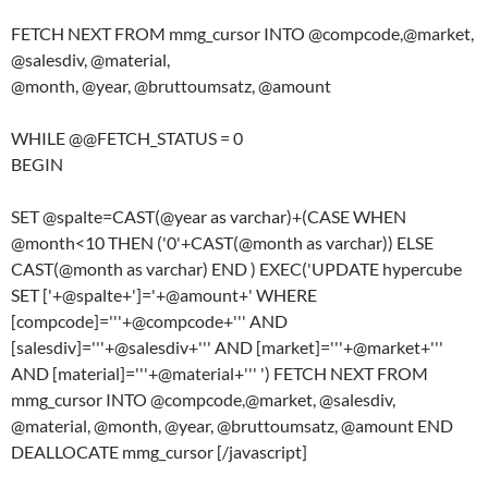
FETCH NEXT FROM mmg_cursor INTO @compcode,@market,
@salesdiv, @material,
@month, @year, @bruttoumsatz, @amount
WHILE @@FETCH_STATUS = 0
BEGIN
SET @spalte=CAST(@year as varchar)+(CASE WHEN
@month<10 THEN ('0'+CAST(@month as varchar)) ELSE
CAST(@month as varchar) END ) EXEC('UPDATE hypercube
SET ['+@spalte+']='+@amount+' WHERE
[compcode]='''+@compcode+''' AND
[salesdiv]='''+@salesdiv+''' AND [market]='''+@market+'''
AND [material]='''+@material+''' ') FETCH NEXT FROM
mmg_cursor INTO @compcode,@market, @salesdiv,
@material, @month, @year, @bruttoumsatz, @amount END
DEALLOCATE mmg_cursor [/javascript]