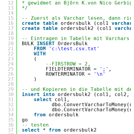
12
* gewidmet an Björn K.von Nico Gerbig
13
*/
14
15
-- Zuerst als Varchar lesen, dann ric
16
create
table
ordersbulk (col1 
varchar
17
create
table
ordersbulk2 (col1 
varcha
18
19
-- Eintragen in Tabelle mit Varchars
20
BULK 
INSERT
OrdersBulk
21
FROM
'c:\test.csv.txt'
22
WITH
23
(
24
--FIRSTROW = 2,
25
FIELDTERMINATOR = 
';'
,
26
ROWTERMINATOR = 
'\n'
27
) 
28
29
-- und Kopieren in die Tabelle mit de
30
insert
into
ordersbulk2 (col1, col2, 
31
select
col1,
32
dbo.ConvertVarcharToMoney(c
33
dbo.ConvertVarcharToMoney(c
34
from
ordersbulk
35
go
36
-- testen
37
select
* 
from
ordersbulk2