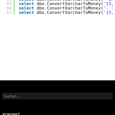
65
select
dbo.ConvertVarcharToMoney(
'13,
66
select
dbo.ConvertVarcharToMoney(
'- 1
67
select
dbo.ConvertVarcharToMoney(
'13,
Suchen
nach:
KONTAKT