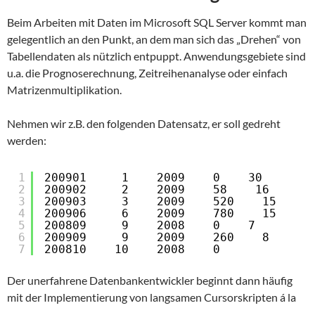
Beim Arbeiten mit Daten im Microsoft SQL Server kommt man
gelegentlich an den Punkt, an dem man sich das „Drehen“ von
Tabellendaten als nützlich entpuppt. Anwendungsgebiete sind
u.a. die Prognoserechnung, Zeitreihenanalyse oder einfach
Matrizenmultiplikation.
Nehmen wir z.B. den folgenden Datensatz, er soll gedreht
werden:
1
200901     1    2009    0    30
2
200902     2    2009    58    16
3
200903     3    2009    520    15
4
200906     6    2009    780    15
5
200809     9    2008    0    7
6
200909     9    2009    260    8
7
200810    10    2008    0    
Der unerfahrene Datenbankentwickler beginnt dann häufig
mit der Implementierung von langsamen Cursorskripten á la