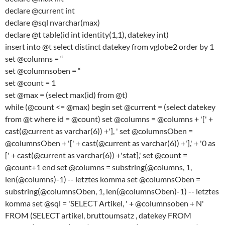
declare @current int
declare @sql nvarchar(max)
declare @t table(id int identity(1,1), datekey int)
insert into @t select distinct datekey from vglobe2 order by 1
set @columns = “
set @columnsoben = “
set @count = 1
set @max = (select max(id) from @t)
while (@count <= @max) begin set @current = (select datekey
from @t where id = @count) set @columns = @columns + '[' +
cast(@current as varchar(6)) +'], ' set @columnsOben =
@columnsOben + '[' + cast(@current as varchar(6)) +'],' + '0 as
[' + cast(@current as varchar(6)) +'stat],' set @count =
@count+1 end set @columns = substring(@columns, 1,
len(@columns)-1) -- letztes komma set @columnsOben =
substring(@columnsOben, 1, len(@columnsOben)-1) -- letztes
komma set @sql = 'SELECT Artikel, ' + @columnsoben + N'
FROM (SELECT artikel, bruttoumsatz , datekey FROM