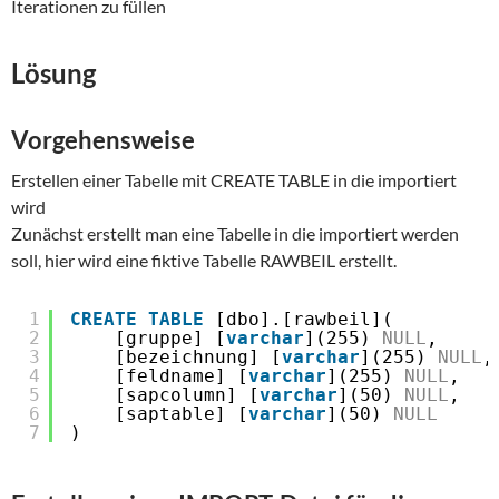
Iterationen zu füllen
Lösung
Vorgehensweise
Erstellen einer Tabelle mit CREATE TABLE in die importiert
wird
Zunächst erstellt man eine Tabelle in die importiert werden
soll, hier wird eine fiktive Tabelle RAWBEIL erstellt.
1
CREATE
TABLE
[dbo].[rawbeil](
2
[gruppe] [
varchar
](255) 
NULL
,
3
[bezeichnung] [
varchar
](255) 
NULL
,
4
[feldname] [
varchar
](255) 
NULL
,
5
[sapcolumn] [
varchar
](50) 
NULL
,
6
[saptable] [
varchar
](50) 
NULL
7
)