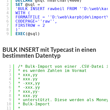
1
DECLARE
@sql nvarchar(4000)
2
SET
@sql =
3
'BULK INSERT rawbeil FROM '
'D:\web\kar
4
WITH (
5
FORMATFILE = '
'D:\web\karpbjde\import\
6
CODEPAGE='
'raw'
',
7
FIRSTROW = 2
8
)'
9
EXEC
(@sql)
BULK INSERT mit Typecast in einen
bestimmten Datentyp
1
/* Bulk-Import von einer .CSV-Datei i
2
* es werden Zahlen im Vormat
3
* xxx,yy
4
* xxx.yy
5
* -xxx,yy
6
* -xxx.yy
7
* xxx,yy-
8
* xxx.yy
9
* unterstützt. Diese werden als Money
10
* Bulk-Import
11
*