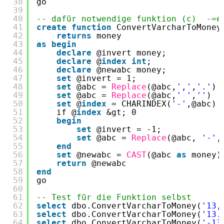
38
go 
39
40
-- dafür notwendige funktion (c)  -=e
41
create
function
ConvertVarcharToMoney
42
returns
money
43
as
begin
44
declare
@invert money;
45
declare
@
index
int
;
46
declare
@newabc money;
47
set
@invert = 1;
48
set
@abc = 
Replace
(@abc,
','
,
'.'
)
49
set
@abc = 
Replace
(@abc,
' '
,
''
)
50
set
@
index
= CHARINDEX(
'-'
,@abc)
51
if @
index
&gt; 0
52
begin
53
set
@invert = -1;
54
set
@abc = 
Replace
(@abc, 
'-'
,
55
end
56
set
@newabc = 
CAST
(@abc 
as
money)
57
return
@newabc
58
end
59
go 
60
61
-- Test für die Funktion selbst
62
select
dbo.ConvertVarcharToMoney(
'13,
63
select
dbo.ConvertVarcharToMoney(
'13.
64
select
dbo.ConvertVarcharToMoney(
'-13