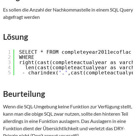
Es sollen die Anzahl der Nachkommastelle in einem SQL Query
abgefragt werden
Lösung
1
SELECT * FROM completeyear2011ecoflac 
2
WHERE 
3
right(cast(completeactualyear as varch
4
len(cast(completeactualyear as varch
5
- charindex(
'.'
,cast(completeactualye
Beurteilung
Wenn die SQL-Umgebung keine Funktion zur Verfügung stellt,
kann man die obige SQL zwar nutzen, sollte den hinteren Teil
allerdings in eine Funktion auslagern. Das Auslagern in eine
Funktion dient der Übersichtlichkeit und verletzt das DRY-
Prinzip nicht (Don’t repeat yourself!)