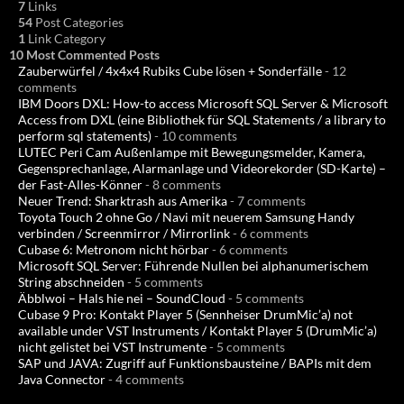
7
Links
54
Post Categories
1
Link Category
10 Most Commented Posts
Zauberwürfel / 4x4x4 Rubiks Cube lösen + Sonderfälle
- 12
comments
IBM Doors DXL: How-to access Microsoft SQL Server & Microsoft
Access from DXL (eine Bibliothek für SQL Statements / a library to
perform sql statements)
- 10 comments
LUTEC Peri Cam Außenlampe mit Bewegungsmelder, Kamera,
Gegensprechanlage, Alarmanlage und Videorekorder (SD-Karte) –
der Fast-Alles-Könner
- 8 comments
Neuer Trend: Sharktrash aus Amerika
- 7 comments
Toyota Touch 2 ohne Go / Navi mit neuerem Samsung Handy
verbinden / Screenmirror / Mirrorlink
- 6 comments
Cubase 6: Metronom nicht hörbar
- 6 comments
Microsoft SQL Server: Führende Nullen bei alphanumerischem
String abschneiden
- 5 comments
Äbblwoi – Hals hie nei – SoundCloud
- 5 comments
Cubase 9 Pro: Kontakt Player 5 (Sennheiser DrumMic’a) not
available under VST Instruments / Kontakt Player 5 (DrumMic’a)
nicht gelistet bei VST Instrumente
- 5 comments
SAP und JAVA: Zugriff auf Funktionsbausteine / BAPIs mit dem
Java Connector
- 4 comments