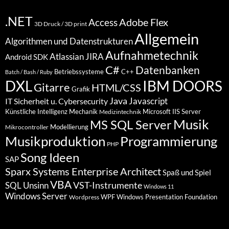
.NET
Access
Adobe Flex
3D Druck / 3D print
Allgemein
Algorithmen und Datenstrukturen
Aufnahmetechnik
Atlassian JIRA
Android SDK
C#
Datenbanken
Betriebssysteme
C++
Batch / Bash / Ruby
DXL
IBM DOORS
Gitarre
HTML/CSS
Grafik
Java
Javascript
IT Sicherheit u. Cybersecurity
Künstliche Intelligenz
Mechanik
Microsoft IIS Server
Medizintechnik
Musik
MS SQL Server
Modellierung
Mikrocontroller
Programmierung
Musikproduktion
PHP
Song Ideen
SAP
Sparx Systems Enterprise Architect
Spaß und Spiel
VBA
VST-Instrumente
SQL
Unsinn
Windows 11
Windows Server
WPF Windows Presentation Foundation
Wordpress