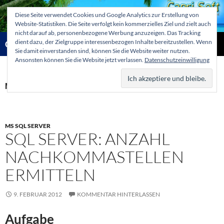
Zum
Diese Seite verwendet Cookies und Google Analytics zur Erstellung von
Inhalt
Website-Statistiken. Die Seite verfolgt kein kommerzielles Ziel und zielt auch
springen
nicht darauf ab, personenbezogene Werbung anzuzeigen. Das Tracking
Suchen
dient dazu, der Zielgruppe interessenbezogen Inhalte bereitzustellen. Wenn
Capri-Soft Knowledge database
Sie damit einverstanden sind, können Sie die Website weiter nutzen.
Ansonsten können Sie die Website jetzt verlassen.
Datenschutzeinwilligung
PRIMÄR
MENÜ
Monatsarchiv: Februar 2012
MS SQL SERVER
SQL SERVER: ANZAHL
NACHKOMMASTELLEN
ERMITTELN
9. FEBRUAR 2012
KOMMENTAR HINTERLASSEN
Aufgabe