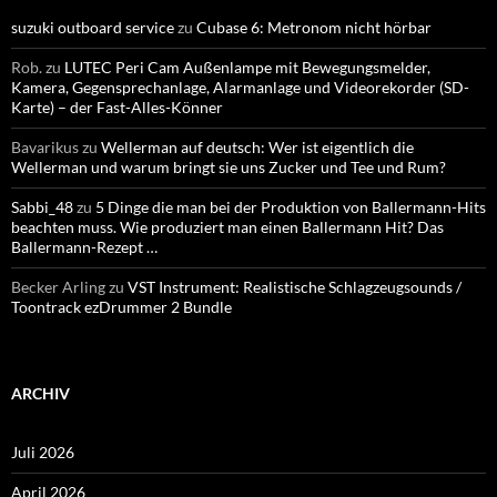
suzuki outboard service
zu
Cubase 6: Metronom nicht hörbar
Rob.
zu
LUTEC Peri Cam Außenlampe mit Bewegungsmelder,
Kamera, Gegensprechanlage, Alarmanlage und Videorekorder (SD-
Karte) – der Fast-Alles-Könner
Bavarikus
zu
Wellerman auf deutsch: Wer ist eigentlich die
Wellerman und warum bringt sie uns Zucker und Tee und Rum?
Sabbi_48
zu
5 Dinge die man bei der Produktion von Ballermann-Hits
beachten muss. Wie produziert man einen Ballermann Hit? Das
Ballermann-Rezept …
Becker Arling
zu
VST Instrument: Realistische Schlagzeugsounds /
Toontrack ezDrummer 2 Bundle
ARCHIV
Juli 2026
April 2026