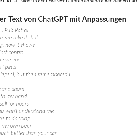
 DALL-E Bilder in der Ecke rechts unten anhand einer kleinen Farb
er Text von ChatGPT mit Anpassungen
… Pub Patrol
mare take its toll
, now it shows
lost control
leave you
ll pints
 (liegen), but then remembered I
s and sours
ith my hand
elf for hours
ou won’t understand me
me to dancing
d my own beer
much better than your can