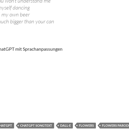
ou won’t understand me
myself dancing
d my own beer
much bigger than your can
hatGPT mit Sprachanpassungen
HATGPT
CHATGPT SONGTEXT
DALL-E
FLOWERS
FLOWERS PAROD