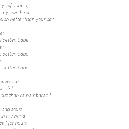
myself dancing
d my own beer
much better than your can
er
 better, babe
er
 better, babe
er
 better, babe
leave you
ll pints
y, but then remembered I
s and sours
ith my hand
elf for hours