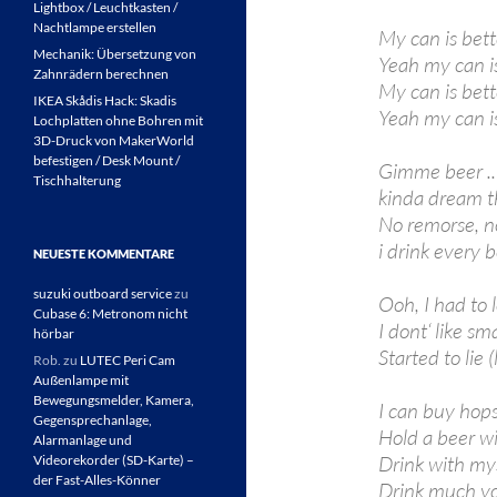
Lightbox / Leuchtkasten /
Nachtlampe erstellen
My can is bet
Mechanik: Übersetzung von
Yeah my can is
Zahnrädern berechnen
My can is bett
IKEA Skådis Hack: Skadis
Yeah my can is
Lochplatten ohne Bohren mit
3D-Druck von MakerWorld
befestigen / Desk Mount /
Gimme beer ..
Tischhalterung
kinda dream th
No remorse, n
i drink every b
NEUESTE KOMMENTARE
suzuki outboard service
zu
Ooh, I had to 
Cubase 6: Metronom nicht
I dont‘ like sma
hörbar
Started to lie
Rob.
zu
LUTEC Peri Cam
Außenlampe mit
Bewegungsmelder, Kamera,
I can buy hop
Gegensprechanlage,
Hold a beer w
Alarmanlage und
Drink with mys
Videorekorder (SD-Karte) –
der Fast-Alles-Könner
Drink much y