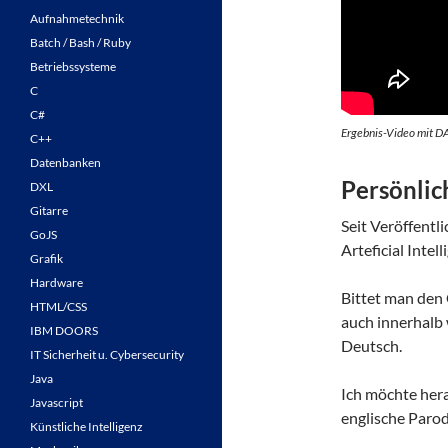
Aufnahmetechnik
Batch / Bash / Ruby
Betriebssysteme
C
C#
Ergebnis-Video mit DA
C++
Datenbanken
Persönlic
DXL
Gitarre
Seit Veröffentl
GoJS
Arteficial Intell
Grafik
Hardware
Bittet man den
HTML/CSS
auch innerhalb 
IBM DOORS
Deutsch.
IT Sicherheit u. Cybersecurity
Java
Ich möchte her
Javascript
englische Parod
Künstliche Intelligenz