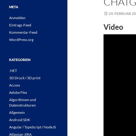
CHATG
META
24. FEBRUAR 2
Anmelden
Video
Eintrags-Feed
Kommentar-Feed
WordPress.org
KATEGORIEN
.NET
3D Druck / 3D print
Access
Adobe Flex
Algorithmen und
Datenstrukturen
Allgemein
Android SDK
Angular / TypeScript / NodeJS
Atlassian JIRA