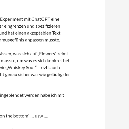
as Experiment mit ChatGPT eine
 eingrenzen und spezifizieren
und hat einen akzeptablen Text
ythmusgefühls anpassen musste.
issen, was sich auf „Flowers“ reimt.
musste, um was es sich konkret bei
wie „Whiskey Sour“ – evtl. auch
cht genau sicher war wie geläufig der
eingeblendet werden habe ich mit
g on the bottom“ … usw ….