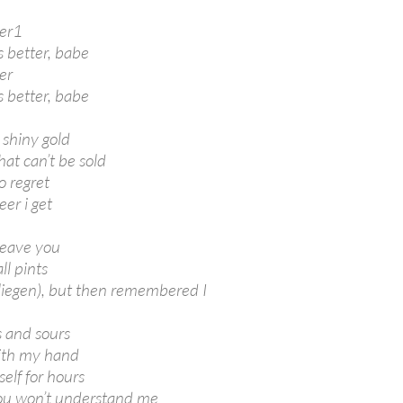
ter1
 better, babe
er
 better, babe
 shiny gold
at can’t be sold
o regret
eer i get
leave you
ll pints
 (liegen), but then remembered I
s and sours
ith my hand
elf for hours
ou won’t understand me