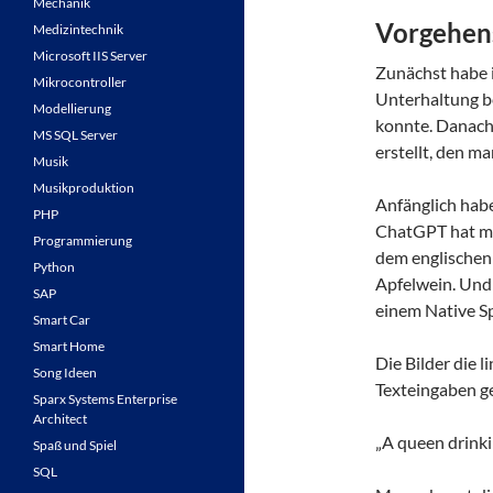
Mechanik
Vorgehen
Medizintechnik
Microsoft IIS Server
Zunächst habe 
Mikrocontroller
Unterhaltung b
Modellierung
konnte. Danach 
MS SQL Server
erstellt, den m
Musik
Musikproduktion
Anfänglich habe 
PHP
ChatGPT hat mir
Programmierung
dem englischen 
Python
Apfelwein. Und H
SAP
einem Native Sp
Smart Car
Smart Home
Die Bilder die 
Song Ideen
Texteingaben ge
Sparx Systems Enterprise
Architect
„A queen drinkin
Spaß und Spiel
SQL