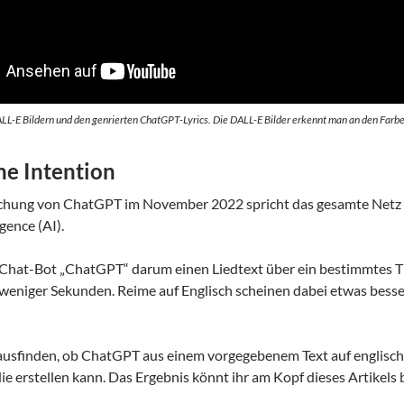
LL-E Bildern und den genrierten ChatGPT-Lyrics. Die DALL-E Bilder erkennt man an den Farben
he Intention
ichung von ChatGPT im November 2022 spricht das gesamte Netz üb
igence (AI).
 Chat-Bot „ChatGPT“ darum einen Liedtext über ein bestimmtes Th
weniger Sekunden. Reime auf Englisch scheinen dabei etwas besser
ausfinden, ob ChatGPT aus einem vorgegebenem Text auf englisch 
ie erstellen kann. Das Ergebnis könnt ihr am Kopf dieses Artikels 