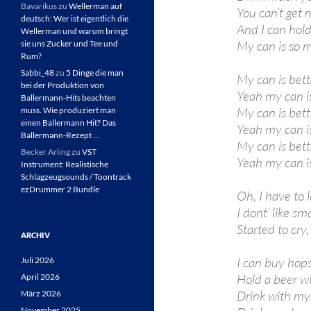
Bavarikus
zu
Wellerman auf
You can’t get 
deutsch: Wer ist eigentlich die
And I can hol
Wellerman und warum bringt
My can is so 
sie uns Zucker und Tee und
Rum?
Sabbi_48
zu
5 Dinge die man
My can is bett
bei der Produktion von
Yeah my can is
Ballermann-Hits beachten
My can is bett
muss. Wie produziert man
einen Ballermann Hit? Das
Yeah my can is
Ballermann-Rezept …
My can is bett
Becker Arling
zu
VST
Yeah my can is
Instrument: Realistische
Schlagzeugsounds / Toontrack
ezDrummer 2 Bundle
Oh, I have to 
I dont‘ like sma
Started to cr
ARCHIV
I can buy hop
Juli 2026
Hold a beer w
April 2026
Drink with mys
März 2026
November 2025