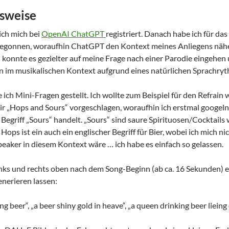
sweise
ich mich bei
OpenAI ChatGPT
registriert. Danach habe ich für d
egonnen, woraufhin ChatGPT den Kontext meines Anliegens näher
konnte es gezielter auf meine Frage nach einer Parodie eingehen 
an im musikalischen Kontext aufgrund eines natürlichen Sprachr
ich Mini-Fragen gestellt. Ich wollte zum Beispiel für den Refrain w
 „Hops and Sours“ vorgeschlagen, woraufhin ich erstmal googeln 
Begriff „Sours“ handelt. „Sours“ sind saure Spirituosen/Cocktails 
ops ist ein auch ein englischer Begriff für Bier, wobei ich mich ni
eaker in diesem Kontext wäre … ich habe es einfach so gelassen.
links und rechts oben nach dem Song-Beginn (ab ca. 16 Sekunden) 
nerieren lassen:
g beer“, „a beer shiny gold in heave“, „a queen drinking beer liein