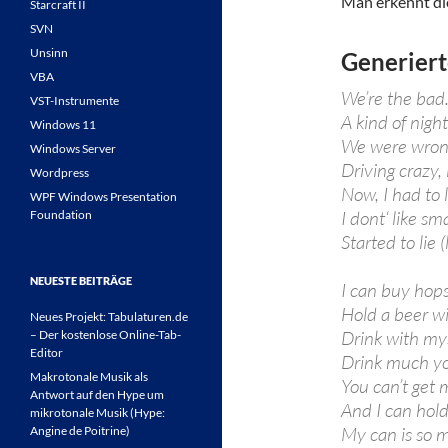
Man erkennt die
Starcraft II
SVN
Unsinn
Generiert
VBA
We’re the bad
VST-Instrumente
A kind of night
Windows 11
We were wrong
Windows Server
Driving crazy, 
Wordpress
Now, I had to 
WPF Windows Presentation
I dont‘ like sma
Foundation
Started to lie
NEUESTE BEITRÄGE
I can buy hop
Hold a beer w
Neues Projekt: Tabulaturen.de
Drink with mys
– Der kostenlose Online-Tab-
Editor
Drink much y
Makrotonale Musik als
You can’t get 
Antwort auf den Hype um
And I can hol
mikrotonale Musik (Hype:
My can is so 
Angine de Poitrine)