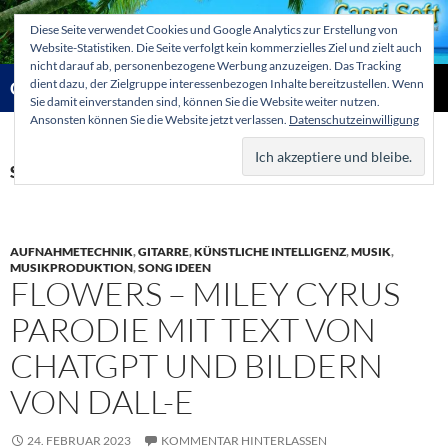
Zum
Diese Seite verwendet Cookies und Google Analytics zur Erstellung von
Inhalt
Website-Statistiken. Die Seite verfolgt kein kommerzielles Ziel und zielt auch
springen
nicht darauf ab, personenbezogene Werbung anzuzeigen. Das Tracking
Suchen
dient dazu, der Zielgruppe interessenbezogen Inhalte bereitzustellen. Wenn
Capri-Soft Knowledge database
Sie damit einverstanden sind, können Sie die Website weiter nutzen.
Ansonsten können Sie die Website jetzt verlassen.
Datenschutzeinwilligung
PRIMÄR
MENÜ
Schlagwortarchiv: ChatGPT
AUFNAHMETECHNIK
,
GITARRE
,
KÜNSTLICHE INTELLIGENZ
,
MUSIK
,
MUSIKPRODUKTION
,
SONG IDEEN
FLOWERS – MILEY CYRUS
PARODIE MIT TEXT VON
CHATGPT UND BILDERN
VON DALL-E
24. FEBRUAR 2023
KOMMENTAR HINTERLASSEN