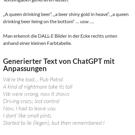
„A queen drinking beer“, „a beer shiny gold in heave“, „a queen
drinking beer lieing on the bottom“ … usw ….
Man erkennt die DALL-E Bilder in der Ecke rechts unten
anhand einer kleinen Farbtabelle.
Generierter Text von ChatGPT mit
Anpassungen
We’re the bad… Pub Patrol
A kind of nightmare take its toll
We were wrong, now it shows
Driving crazy, lost control
Now, I had to leave you
I dont‘ like small pints
Started to lie (liegen), but then remembered I