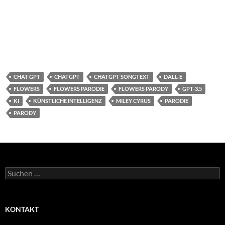
CHAT GPT
CHATGPT
CHATGPT SONGTEXT
DALL-E
FLOWERS
FLOWERS PARODIE
FLOWERS PARODY
GPT-3.5
KI
KÜNSTLICHE INTELLIGENZ
MILEY CYRUS
PARODIE
PARODY
Suchen
nach:
KONTAKT