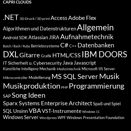
CAPRI CLOUDS
.NET
Access
Adobe Flex
3D Druck / 3D print
Allgemein
Algorithmen und Datenstrukturen
Aufnahmetechnik
Atlassian JIRA
Android SDK
C#
Datenbanken
Betriebssysteme
C++
Batch / Bash / Ruby
DXL
IBM DOORS
Gitarre
HTML/CSS
Grafik
Java
Javascript
IT Sicherheit u. Cybersecurity
Künstliche Intelligenz
Mechanik
Microsoft IIS Server
Medizintechnik
Musik
MS SQL Server
Modellierung
Mikrocontroller
Programmierung
Musikproduktion
PHP
Song Ideen
SAP
Sparx Systems Enterprise Architect
Spaß und Spiel
VBA
VST-Instrumente
SQL
Unsinn
Windows 11
Windows Server
WPF Windows Presentation Foundation
Wordpress