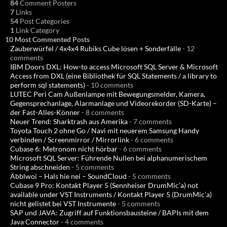
84
Comment Posters
7
Links
54
Post Categories
1
Link Category
10 Most Commented Posts
Zauberwürfel / 4x4x4 Rubiks Cube lösen + Sonderfälle
- 12
comments
IBM Doors DXL: How-to access Microsoft SQL Server & Microsoft
Access from DXL (eine Bibliothek für SQL Statements / a library to
perform sql statements)
- 10 comments
LUTEC Peri Cam Außenlampe mit Bewegungsmelder, Kamera,
Gegensprechanlage, Alarmanlage und Videorekorder (SD-Karte) –
der Fast-Alles-Könner
- 8 comments
Neuer Trend: Sharktrash aus Amerika
- 7 comments
Toyota Touch 2 ohne Go / Navi mit neuerem Samsung Handy
verbinden / Screenmirror / Mirrorlink
- 6 comments
Cubase 6: Metronom nicht hörbar
- 6 comments
Microsoft SQL Server: Führende Nullen bei alphanumerischem
String abschneiden
- 5 comments
Äbblwoi – Hals hie nei – SoundCloud
- 5 comments
Cubase 9 Pro: Kontakt Player 5 (Sennheiser DrumMic’a) not
available under VST Instruments / Kontakt Player 5 (DrumMic’a)
nicht gelistet bei VST Instrumente
- 5 comments
SAP und JAVA: Zugriff auf Funktionsbausteine / BAPIs mit dem
Java Connector
- 4 comments