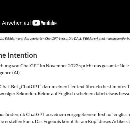
LL-E Bildern und den genrierten ChatGPT-Lyrics. Die DALL-E Bilder erkennt man an den Farben
he Intention
ichung von ChatGPT im November 2022 spricht das gesamte Netz üb
igence (AI).
 Chat-Bot „ChatGPT“ darum einen Liedtext über ein bestimmtes Th
weniger Sekunden. Reime auf Englisch scheinen dabei etwas besser
ausfinden, ob ChatGPT aus einem vorgegebenem Text auf englisch 
ie erstellen kann. Das Ergebnis könnt ihr am Kopf dieses Artikels 