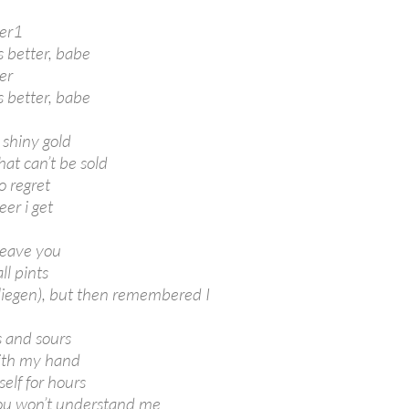
ter1
 better, babe
er
 better, babe
 shiny gold
at can’t be sold
o regret
eer i get
leave you
ll pints
 (liegen), but then remembered I
s and sours
ith my hand
elf for hours
ou won’t understand me