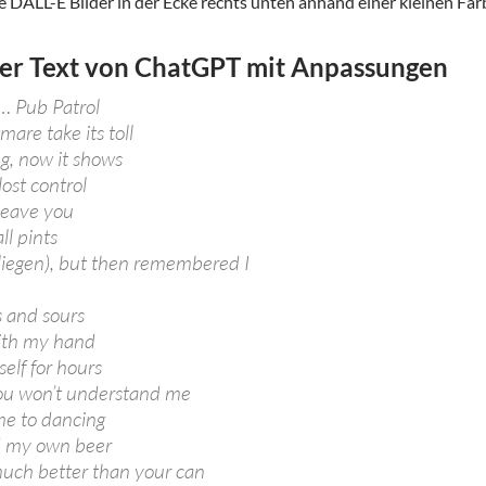
 DALL-E Bilder in der Ecke rechts unten anhand einer kleinen Farb
er Text von ChatGPT mit Anpassungen
… Pub Patrol
mare take its toll
, now it shows
lost control
leave you
ll pints
 (liegen), but then remembered I
s and sours
ith my hand
elf for hours
ou won’t understand me
me to dancing
d my own beer
much better than your can