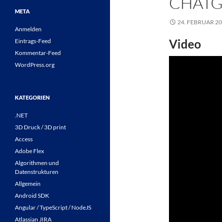
CHATG
META
24. FEBRUAR 2
Anmelden
Video
Eintrags-Feed
Kommentar-Feed
WordPress.org
KATEGORIEN
.NET
3D Druck / 3D print
Access
Adobe Flex
Algorithmen und
Datenstrukturen
Allgemein
Android SDK
Angular / TypeScript / NodeJS
Atlassian JIRA