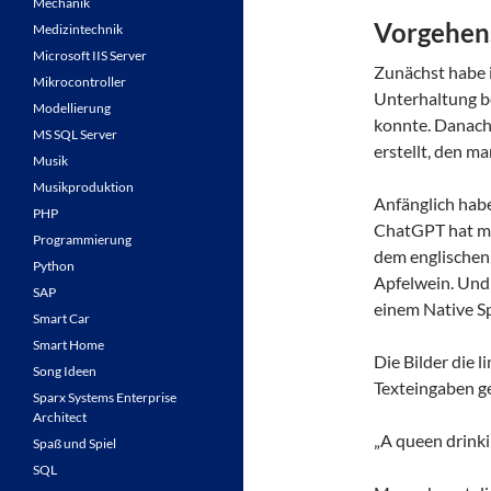
Mechanik
Vorgehen
Medizintechnik
Microsoft IIS Server
Zunächst habe 
Mikrocontroller
Unterhaltung b
Modellierung
konnte. Danach 
MS SQL Server
erstellt, den m
Musik
Musikproduktion
Anfänglich habe 
PHP
ChatGPT hat mir
Programmierung
dem englischen 
Python
Apfelwein. Und H
SAP
einem Native Sp
Smart Car
Smart Home
Die Bilder die 
Song Ideen
Texteingaben ge
Sparx Systems Enterprise
Architect
„A queen drinkin
Spaß und Spiel
SQL