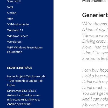
Man erkennt die
Starcraft II
SVN
Unsinn
Generiert
VBA
We’re the bad
VST-Instrumente
A kind of night
Windows 11
We were wrong
Windows Server
Driving crazy, 
Wordpress
Now, I had to 
WPF Windows Presentation
I dont‘ like sma
Foundation
Started to lie
NEUESTE BEITRÄGE
I can buy hop
Hold a beer w
Neues Projekt: Tabulaturen.de
Drink with mys
– Der kostenlose Online-Tab-
Editor
Drink much y
Makrotonale Musik als
You can’t get 
Antwort auf den Hype um
And I can hol
mikrotonale Musik (Hype:
My can is so 
Angine de Poitrine)