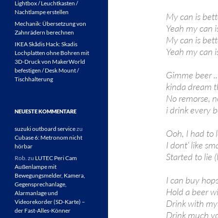
Lightbox / Leuchtkasten /
Nachtlampe erstellen
My can is bet
Mechanik: Übersetzung von
Yeah my can is
Zahnrädern berechnen
My can is bett
IKEA Skådis Hack: Skadis
Yeah my can is
Lochplatten ohne Bohren mit
3D-Druck von MakerWorld
befestigen / Desk Mount /
Gimme beer ..
Tischhalterung
kinda dream th
No remorse, n
i drink every b
NEUESTE KOMMENTARE
suzuki outboard service
zu
Ooh, I had to 
Cubase 6: Metronom nicht
I dont‘ like sma
hörbar
Started to lie
Rob.
zu
LUTEC Peri Cam
Außenlampe mit
Bewegungsmelder, Kamera,
I can buy hop
Gegensprechanlage,
Hold a beer w
Alarmanlage und
Drink with mys
Videorekorder (SD-Karte) –
der Fast-Alles-Könner
Drink much y