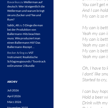
Bavarikus
zu
Wellerman auf
You can’t get 
deutsch: Wer ist eigentlich die
And I can hol
Wellerman und warum bringt
My can is so 
sie uns Zucker und Tee und
Rum?
Sabbi_48
zu
5 Dinge die man
My can is bett
bei der Produktion von
Yeah my can is
Ballermann-Hits beachten
My can is bett
muss. Wie produziert man
einen Ballermann Hit? Das
Yeah my can is
Ballermann-Rezept …
My can is bett
Becker Arling
zu
VST
Yeah my can is
Instrument: Realistische
Schlagzeugsounds / Toontrack
ezDrummer 2 Bundle
Oh, I have to 
I dont‘ like sma
Started to cr
ARCHIV
I can buy hop
Juli 2026
Hold a beer w
April 2026
Drink with mys
März 2026
November 2025