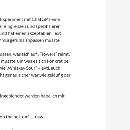
as Experiment mit ChatGPT eine
 eingrenzen und spezifizieren
und hat einen akzeptablen Text
ythmusgefühls anpassen musste.
issen, was sich auf „Flowers“ reimt.
musste, um was es sich konkret bei
wie „Whiskey Sour“ – evtl. auch
cht genau sicher war wie geläufig der
eingeblendet werden habe ich mit
g on the bottom“ … usw ….