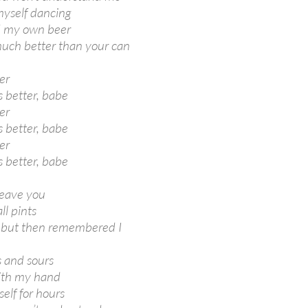
myself dancing
d my own beer
much better than your can
er
 better, babe
er
 better, babe
er
 better, babe
leave you
ll pints
y, but then remembered I
s and sours
ith my hand
elf for hours