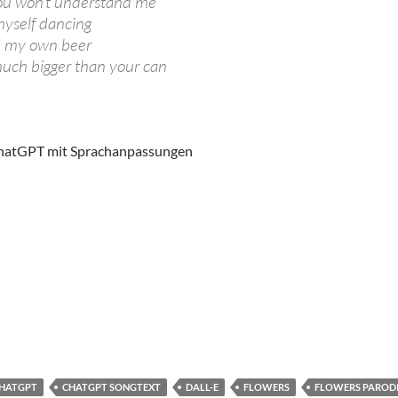
ou won’t understand me
myself dancing
d my own beer
much bigger than your can
hatGPT mit Sprachanpassungen
HATGPT
CHATGPT SONGTEXT
DALL-E
FLOWERS
FLOWERS PAROD