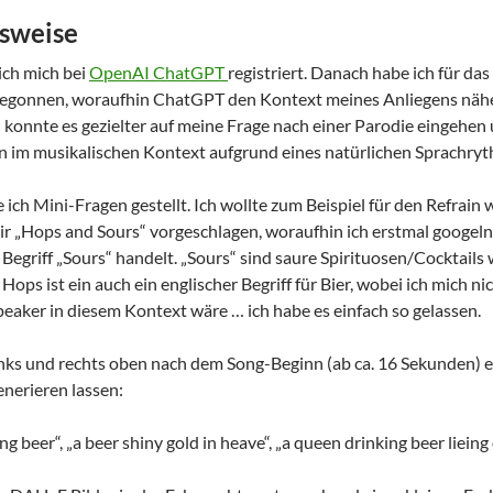
sweise
ich mich bei
OpenAI ChatGPT
registriert. Danach habe ich für d
egonnen, woraufhin ChatGPT den Kontext meines Anliegens näher
konnte es gezielter auf meine Frage nach einer Parodie eingehen 
an im musikalischen Kontext aufgrund eines natürlichen Sprachr
ich Mini-Fragen gestellt. Ich wollte zum Beispiel für den Refrain w
 „Hops and Sours“ vorgeschlagen, woraufhin ich erstmal googeln 
Begriff „Sours“ handelt. „Sours“ sind saure Spirituosen/Cocktails 
ops ist ein auch ein englischer Begriff für Bier, wobei ich mich ni
eaker in diesem Kontext wäre … ich habe es einfach so gelassen.
links und rechts oben nach dem Song-Beginn (ab ca. 16 Sekunden) 
nerieren lassen:
g beer“, „a beer shiny gold in heave“, „a queen drinking beer liein