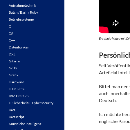
Aufnahmetechnik
Batch / Bash / Ruby
Betriebssysteme
C
C#
Ergebnis-Video mit DA
C++
Datenbanken
Persönlic
DXL
Gitarre
Seit Veröffentl
GoJS
Arteficial Intell
Grafik
Hardware
Bittet man den
HTML/CSS
auch innerhalb 
IBM DOORS
Deutsch.
IT Sicherheit u. Cybersecurity
Java
Ich möchte her
Javascript
englische Parod
Künstliche Intelligenz