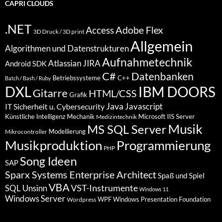
CAPRI CLOUDS
.NET
Access
Adobe Flex
3D Druck / 3D print
Allgemein
Algorithmen und Datenstrukturen
Aufnahmetechnik
Atlassian JIRA
Android SDK
C#
Datenbanken
Betriebssysteme
C++
Batch / Bash / Ruby
DXL
IBM DOORS
Gitarre
HTML/CSS
Grafik
Java
Javascript
IT Sicherheit u. Cybersecurity
Künstliche Intelligenz
Mechanik
Microsoft IIS Server
Medizintechnik
Musik
MS SQL Server
Modellierung
Mikrocontroller
Programmierung
Musikproduktion
PHP
Song Ideen
SAP
Sparx Systems Enterprise Architect
Spaß und Spiel
VBA
VST-Instrumente
SQL
Unsinn
Windows 11
Windows Server
WPF Windows Presentation Foundation
Wordpress