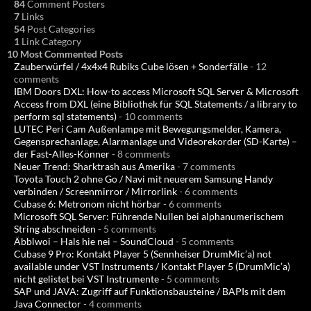
84
Comment Posters
7
Links
54
Post Categories
1
Link Category
10 Most Commented Posts
Zauberwürfel / 4x4x4 Rubiks Cube lösen + Sonderfälle
- 12
comments
IBM Doors DXL: How-to access Microsoft SQL Server & Microsoft
Access from DXL (eine Bibliothek für SQL Statements / a library to
perform sql statements)
- 10 comments
LUTEC Peri Cam Außenlampe mit Bewegungsmelder, Kamera,
Gegensprechanlage, Alarmanlage und Videorekorder (SD-Karte) –
der Fast-Alles-Könner
- 8 comments
Neuer Trend: Sharktrash aus Amerika
- 7 comments
Toyota Touch 2 ohne Go / Navi mit neuerem Samsung Handy
verbinden / Screenmirror / Mirrorlink
- 6 comments
Cubase 6: Metronom nicht hörbar
- 6 comments
Microsoft SQL Server: Führende Nullen bei alphanumerischem
String abschneiden
- 5 comments
Äbblwoi – Hals hie nei – SoundCloud
- 5 comments
Cubase 9 Pro: Kontakt Player 5 (Sennheiser DrumMic’a) not
available under VST Instruments / Kontakt Player 5 (DrumMic’a)
nicht gelistet bei VST Instrumente
- 5 comments
SAP und JAVA: Zugriff auf Funktionsbausteine / BAPIs mit dem
Java Connector
- 4 comments