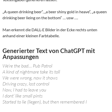
„A queen drinking beer“, „a beer shiny gold in heave“, „a queen
drinking beer lieing on the bottom“ … usw ….
Man erkennt die DALL-E Bilder in der Ecke rechts unten
anhand einer kleinen Farbtabelle.
Generierter Text von ChatGPT mit
Anpassungen
We’re the bad… Pub Patrol
A kind of nightmare take its toll
We were wrong, now it shows
Driving crazy, lost control
Now, I had to leave you
I dont‘ like small pints
Started to lie (liegen), but then remembered I