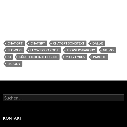
CHAT GPT
CHATGPT
CHATGPT SONGTEXT
DALL-E
FLOWERS
FLOWERS PARODIE
FLOWERS PARODY
GPT-3.5
KI
KÜNSTLICHE INTELLIGENZ
MILEY CYRUS
PARODIE
PARODY
Suchen
nach:
KONTAKT