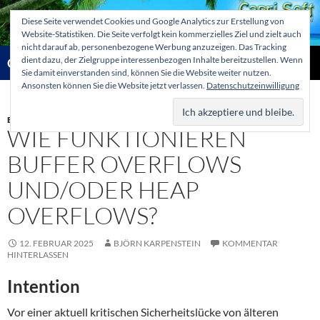
Zum
Diese Seite verwendet Cookies und Google Analytics zur Erstellung von
Inhalt
Website-Statistiken. Die Seite verfolgt kein kommerzielles Ziel und zielt auch
springen
nicht darauf ab, personenbezogene Werbung anzuzeigen. Das Tracking
Suchen
dient dazu, der Zielgruppe interessenbezogen Inhalte bereitzustellen. Wenn
Capri-Soft Knowledge database
Sie damit einverstanden sind, können Sie die Website weiter nutzen.
Ansonsten können Sie die Website jetzt verlassen.
Datenschutzeinwilligung
PRIMÄR
MENÜ
BETRIEBSSYSTEME
,
IT SICHERHEIT U. CYBERSECURITY
WIE FUNKTIONIEREN
BUFFER OVERFLOWS
UND/ODER HEAP
OVERFLOWS?
12. FEBRUAR 2025
BJÖRN KARPENSTEIN
KOMMENTAR
HINTERLASSEN
Intention
Vor einer aktuell kritischen Sicherheitslücke von älteren