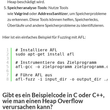
Heap beschädigt wird.
Speicheranalyse-Tools
: Nutze Tools
wie
Valgrind
oder
AddressSanitizer
, um Speicherprobleme
zu erkennen. Diese Tools können helfen, Speicherlecks,
Überläufe und andere Speicherprobleme zu identifizieren.
Hier ist ein einfaches Beispiel für Fuzzing mit AFL:
1
# Installiere AFL
2
sudo apt-get install afl
3
4
# Instrumentiere das Zielprogramm
5
afl-gcc -o zielprogramm zielprogramm.c
6
7
# Führe AFL aus
8
afl-fuzz -i input_dir -o output_dir ./
Gibt es ein Beispielcode in C oder C++,
wie man einen Heap Overflow
verursachen kann?