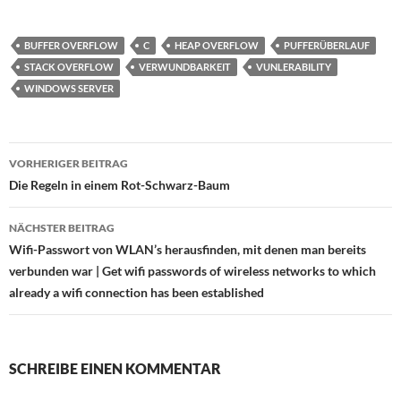
BUFFER OVERFLOW
C
HEAP OVERFLOW
PUFFERÜBERLAUF
STACK OVERFLOW
VERWUNDBARKEIT
VUNLERABILITY
WINDOWS SERVER
Beitragsnavigation
VORHERIGER BEITRAG
Die Regeln in einem Rot-Schwarz-Baum
NÄCHSTER BEITRAG
Wifi-Passwort von WLAN’s herausfinden, mit denen man bereits
verbunden war | Get wifi passwords of wireless networks to which
already a wifi connection has been established
SCHREIBE EINEN KOMMENTAR