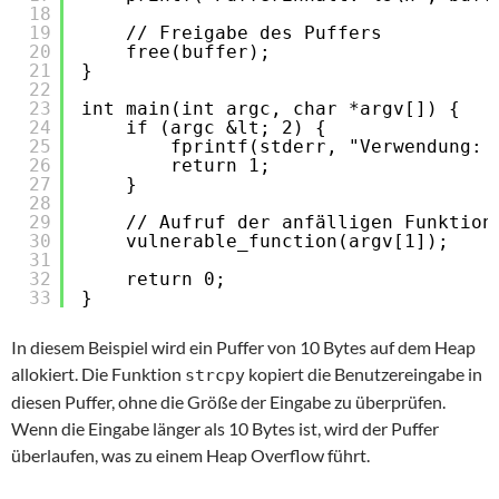
18
19
// Freigabe des Puffers
20
free(buffer);
21
}
22
23
int main(int argc, char *argv[]) {
24
if (argc &lt; 2) {
25
fprintf(stderr, "Verwendung: 
26
return 1;
27
}
28
29
// Aufruf der anfälligen Funktion
30
vulnerable_function(argv[1]);
31
32
return 0;
33
}
In diesem Beispiel wird ein Puffer von 10 Bytes auf dem Heap
allokiert. Die Funktion
kopiert die Benutzereingabe in
strcpy
diesen Puffer, ohne die Größe der Eingabe zu überprüfen.
Wenn die Eingabe länger als 10 Bytes ist, wird der Puffer
überlaufen, was zu einem Heap Overflow führt.