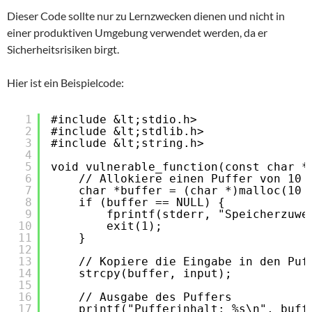
Dieser Code sollte nur zu Lernzwecken dienen und nicht in
einer produktiven Umgebung verwendet werden, da er
Sicherheitsrisiken birgt.
Hier ist ein Beispielcode:
1
#include &lt;stdio.h>
2
#include &lt;stdlib.h>
3
#include &lt;string.h>
4
5
void vulnerable_function(const char *
6
// Allokiere einen Puffer von 10 
7
char *buffer = (char *)malloc(10 
8
if (buffer == NULL) {
9
fprintf(stderr, "Speicherzuwe
10
exit(1);
11
}
12
13
// Kopiere die Eingabe in den Puf
14
strcpy(buffer, input);
15
16
// Ausgabe des Puffers
17
printf("Pufferinhalt: %s\n", buff