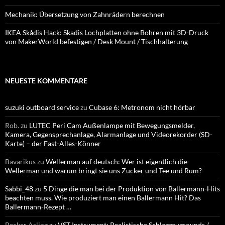
Mechanik: Übersetzung von Zahnrädern berechnen
IKEA Skådis Hack: Skadis Lochplatten ohne Bohren mit 3D-Druck
von MakerWorld befestigen / Desk Mount / Tischhalterung
NEUESTE KOMMENTARE
suzuki outboard service
zu
Cubase 6: Metronom nicht hörbar
Rob.
zu
LUTEC Peri Cam Außenlampe mit Bewegungsmelder,
Kamera, Gegensprechanlage, Alarmanlage und Videorekorder (SD-
Karte) – der Fast-Alles-Könner
Bavarikus
zu
Wellerman auf deutsch: Wer ist eigentlich die
Wellerman und warum bringt sie uns Zucker und Tee und Rum?
Sabbi_48
zu
5 Dinge die man bei der Produktion von Ballermann-Hits
beachten muss. Wie produziert man einen Ballermann Hit? Das
Ballermann-Rezept …
Becker Arling
zu
VST Instrument: Realistische Schlagzeugsounds /