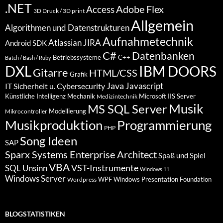
.NET
Access
Adobe Flex
3D Druck / 3D print
Allgemein
Algorithmen und Datenstrukturen
Aufnahmetechnik
Atlassian JIRA
Android SDK
C#
Datenbanken
Betriebssysteme
C++
Batch / Bash / Ruby
DXL
IBM DOORS
Gitarre
HTML/CSS
Grafik
Java
Javascript
IT Sicherheit u. Cybersecurity
Künstliche Intelligenz
Mechanik
Microsoft IIS Server
Medizintechnik
Musik
MS SQL Server
Modellierung
Mikrocontroller
Programmierung
Musikproduktion
PHP
Song Ideen
SAP
Sparx Systems Enterprise Architect
Spaß und Spiel
VBA
VST-Instrumente
SQL
Unsinn
Windows 11
Windows Server
WPF Windows Presentation Foundation
Wordpress
BLOGSTATISTIKEN