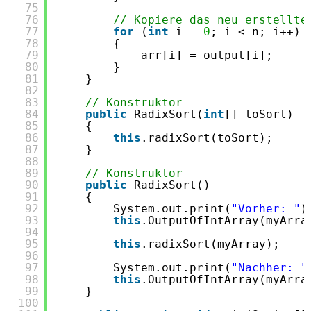
75
76
// Kopiere das neu erstellte
77
for
(
int
i = 
0
; i < n; i++) 
78
{ 
79
arr[i] = output[i]; 
80
} 
81
} 
82
83
// Konstruktor
84
public
RadixSort(
int
[] toSort)
85
{
86
this
.radixSort(toSort);
87
}
88
89
// Konstruktor
90
public
RadixSort()
91
{
92
System.out.print(
"Vorher: "
)
93
this
.OutputOfIntArray(myArra
94
95
this
.radixSort(myArray); 
96
97
System.out.print(
"Nachher: "
98
this
.OutputOfIntArray(myArra
99
}
100