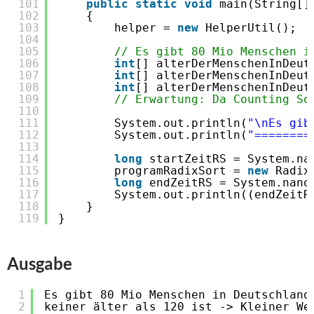
101
public
static
void
main(String[]
102
{
103
helper = 
new
HelperUtil();
104
105
// Es gibt 80 Mio Menschen i
106
int
[] alterDerMenschenInDeut
107
int
[] alterDerMenschenInDeut
108
int
[] alterDerMenschenInDeut
109
// Erwartung: Da Counting So
110
111
System.out.println(
"\nEs gib
112
System.out.println(
"========
113
114
long
startZeitRS = System.na
115
programRadixSort = 
new
Radix
116
long
endZeitRS = System.nano
117
System.out.println((endZeitR
118
}
119
}
Ausgabe
1
Es gibt 80 Mio Menschen in Deutschland
2
keiner älter als 120 ist -> Kleiner We