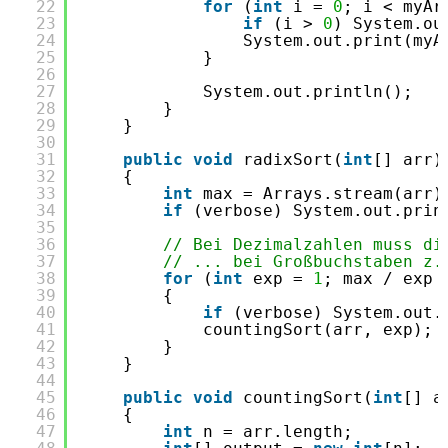
22
for
(
int
i = 
0
; i < myAr
23
if
(i > 
0
) System.ou
24
System.out.print(myA
25
}
26
27
System.out.println();
28
}
29
}
30
31
public
void
radixSort(
int
[] arr)
32
{ 
33
int
max = Arrays.stream(arr)
34
if
(verbose) System.out.prin
35
36
// Bei Dezimalzahlen muss di
37
// ... bei Großbuchstaben z.
38
for
(
int
exp = 
1
; max / exp 
39
{ 
40
if
(verbose) System.out.
41
countingSort(arr, exp); 
42
} 
43
} 
44
45
public
void
countingSort(
int
[] a
46
{ 
47
int
n = arr.length; 