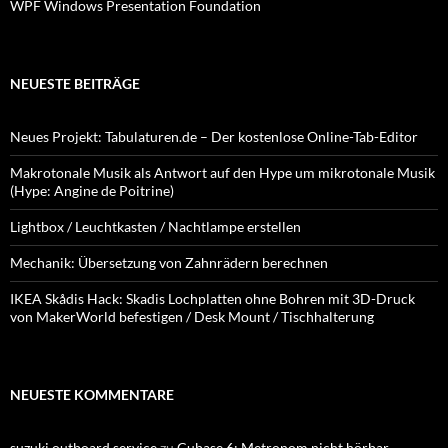
WPF Windows Presentation Foundation
NEUESTE BEITRÄGE
Neues Projekt: Tabulaturen.de – Der kostenlose Online-Tab-Editor
Makrotonale Musik als Antwort auf den Hype um mikrotonale Musik
(Hype: Angine de Poitrine)
Lightbox / Leuchtkasten / Nachtlampe erstellen
Mechanik: Übersetzung von Zahnrädern berechnen
IKEA Skådis Hack: Skadis Lochplatten ohne Bohren mit 3D-Druck
von MakerWorld befestigen / Desk Mount / Tischhalterung
NEUESTE KOMMENTARE
suzuki outboard service
zu
Cubase 6: Metronom nicht hörbar