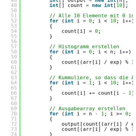
48
int
[] output = 
new
int
[n]; 
49
int
[] count = 
new
int
[
10
]; 
50
51
// Alle 10 Elemente mit 0 in
52
for
(
int
i = 
0
; i < 
10
; i++)
53
{ 
54
count[i] = 
0
; 
55
} 
56
57
// Histogramm erstellen
58
for
(
int
i = 
0
; i < n; i++) 
59
{ 
60
count[(arr[i] / exp) % 
1
61
} 
62
63
// Kummuliere, so dass die A
64
for
(
int
i = 
1
; i < 
10
; i++)
65
{ 
66
count[i] += count[i - 
1
]
67
} 
68
69
// Ausgabearray erstellen
70
for
(
int
i = n - 
1
; i >= 
0
; 
71
{ 
72
output[count[(arr[i] / e
73
count[(arr[i] / exp) % 
1
74
} 