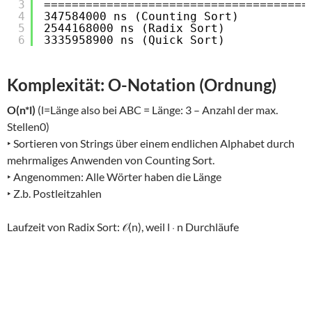
3
======================================
4
347584000 ns (Counting Sort)
5
2544168000 ns (Radix Sort)
6
3335958900 ns (Quick Sort)
Komplexität: O-Notation (Ordnung)
O(n*l)
(l=Länge also bei ABC = Länge: 3 – Anzahl der max.
Stellen0)
‣ Sortieren von Strings über einem endlichen Alphabet durch
mehrmaliges Anwenden von Counting Sort.
‣ Angenommen: Alle Wörter haben die Länge
‣ Z.b. Postleitzahlen
Laufzeit von Radix Sort: 𝒪(n), weil l ⋅ n Durchläufe