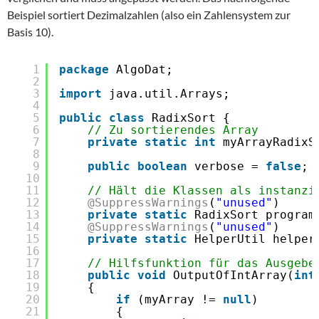
Beispiel sortiert Dezimalzahlen (also ein Zahlensystem zur
Basis 10).
1
package
AlgoDat;
2
3
import
java.util.Arrays;
4
5
public
class
RadixSort {
6
// Zu sortierendes Array
7
private
static
int
myArrayRadixS
8
9
public
boolean
verbose = 
false
;
10
11
// Hält die Klassen als instanzi
12
@SuppressWarnings
(
"unused"
)
13
private
static
RadixSort program
14
@SuppressWarnings
(
"unused"
)
15
private
static
HelperUtil helper
16
17
// Hilfsfunktion für das Ausgebe
18
public
void
OutputOfIntArray(
int
19
{
20
if
(myArray != 
null
)
21
{