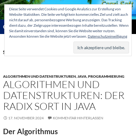
Zum
Diese Seite verwendet Cookies und Google Analytics zur Erstellung von
Inhalt
Website-Statistiken. Die Seite verfolgt kein kommerzielles Ziel und zielt auch
springen
nicht darauf ab, personenbezogene Werbung anzuzeigen. Das Tracking
Suchen
dient dazu, der Zielgruppe interessenbezogen Inhalte bereitzustellen. Wenn
Capri-Soft Knowledge database
Sie damit einverstanden sind, können Sie die Website weiter nutzen.
Ansonsten können Sie die Website jetzt verlassen.
Datenschutzeinwilligung
PRIMÄR
MENÜ
Schlagwortarchiv: LSD
ALGORITHMEN UND DATENSTRUKTUREN
,
JAVA
,
PROGRAMMIERUNG
ALGORITHMEN UND
DATENSTRUKTUREN: DER
RADIX SORT IN JAVA
17. NOVEMBER 2024
KOMMENTAR HINTERLASSEN
Der Algorithmus