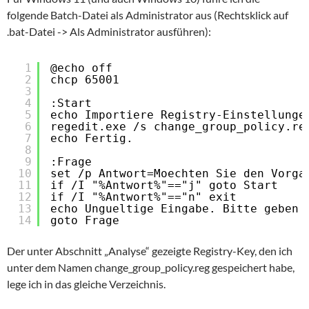
folgende Batch-Datei als Administrator aus (Rechtsklick auf
.bat-Datei -> Als Administrator ausführen):
1
@echo off
2
chcp 65001
3
4
:Start
5
echo Importiere Registry-Einstellunge
6
regedit.exe /s change_group_policy.re
7
echo Fertig.
8
9
:Frage
10
set /p Antwort=Moechten Sie den Vorga
11
if /I "%Antwort%"=="j" goto Start
12
if /I "%Antwort%"=="n" exit
13
echo Ungueltige Eingabe. Bitte geben 
14
goto Frage
Der unter Abschnitt „Analyse“ gezeigte Registry-Key, den ich
unter dem Namen change_group_policy.reg gespeichert habe,
lege ich in das gleiche Verzeichnis.