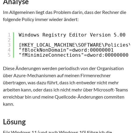
Analyse
Im Allgemeinen liegt das Problem darin, dass der Rechner die
folgende Policy immer wieder ändert:
1
Windows Registry Editor Version 5.00
2
3
[HKEY_LOCAL_MACHINE\SOFTWARE\Policies\
4
"fBlockNonDomain"=dword:00000001
5
"fMinimizeConnections"=dword:00000000
Diese Änderungen werden periodisch von der Organisation
über Azure-Mechanismen auf meinen Firmenrechner
übertragen, was dazu führt, dass ich entweder nicht mehr
arbeiten kann, oder dass ich nicht mehr über Microsoft-Teams
erreichbar bin und meine Quellcode-Änderungen commiten
kann.
Lösung
Für Windows 11 (und auch Windows 10) führe ich die