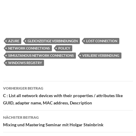
AZURE
GLEICHZEITIGE VERBINDUNGEN
LOST CONNECTION
NETWORK CONNECTIONS
POLICY
SIMULTANOUS NETWORK CONNECTIONS
VERLIERE VERBINDUNG
WINDOWS REGISTRY
Beitragsnavigation
VORHERIGER BEITRAG
C : List all network devices with their properties / attributes like
GUID, adapter name, MAC address, Description
NÄCHSTER BEITRAG
Mixing und Mastering Seminar mit Holgar Steinbrink