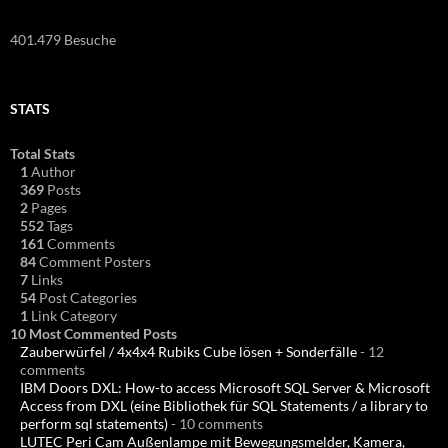
401.479 Besuche
STATS
Total Stats
1
Author
369
Posts
2
Pages
552
Tags
161
Comments
84
Comment Posters
7
Links
54
Post Categories
1
Link Category
10 Most Commented Posts
Zauberwürfel / 4x4x4 Rubiks Cube lösen + Sonderfälle
- 12
comments
IBM Doors DXL: How-to access Microsoft SQL Server & Microsoft
Access from DXL (eine Bibliothek für SQL Statements / a library to
perform sql statements)
- 10 comments
LUTEC Peri Cam Außenlampe mit Bewegungsmelder, Kamera,