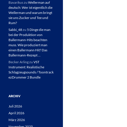
Bavarikus
zu
Wellerman auf
deutsch: Wer ist eigentlich die
Wellerman und warum bringt
sie uns Zucker und Tee und
Rum?
Sabbi_48
zu
5 Dinge die man
bei der Produktion von
Ballermann-Hits beachten
muss. Wie produziert man
einen Ballermann Hit? Das
Ballermann-Rezept …
Becker Arling
zu
VST
Instrument: Realistische
Schlagzeugsounds / Toontrack
ezDrummer 2 Bundle
ARCHIV
Juli 2026
April 2026
März 2026
November 2025