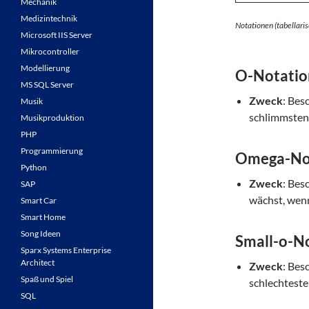
Mechanik
Medizintechnik
Notationen (tabellaris
Microsoft IIS Server
Mikrocontroller
Modellierung
O-Notation
MS SQL Server
Zweck
: Bes
Musik
schlimmsten 
Musikproduktion
PHP
Programmierung
Omega-Not
Python
Zweck
: Bes
SAP
wächst, wenn
Smart Car
Smart Home
Song Ideen
Small-o-No
Sparx Systems Enterprise
Architect
Zweck
: Bes
Spaß und Spiel
schlechteste 
SQL