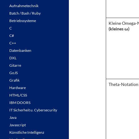
Aufnahmetechnik
Batch / Bash / Ruby
Betriebssysteme
Kleine Omega-
C
(kleines ω)
C#
C++
Datenbanken
DXL
Gitarre
GoJS
Grafik
Theta-Notation 
Hardware
HTML/CSS
IBM DOORS
IT Sicherheit u. Cybersecurity
Java
Javascript
Künstliche Intelligenz