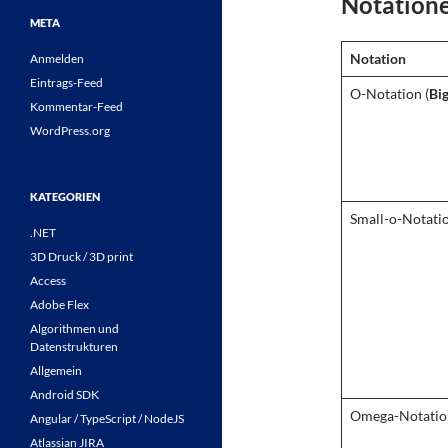
Notation
META
Notation
Anmelden
Eintrags-Feed
O-Notation (
Bi
Kommentar-Feed
WordPress.org
KATEGORIEN
Small-o-Notatio
.NET
3D Druck / 3D print
Access
Adobe Flex
Algorithmen und
Datenstrukturen
Allgemein
Android SDK
Omega-Notation
Angular / TypeScript / NodeJS
Atlassian JIRA