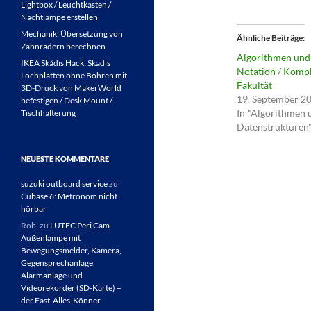
Lightbox / Leuchtkasten /
Nachtlampe erstellen
Mechanik: Übersetzung von
Ähnliche Beiträge
Zahnrädern berechnen
Algorithmen und
IKEA Skådis Hack: Skadis
Notation / Kompl
Lochplatten ohne Bohren mit
Fakultät
3D-Druck von MakerWorld
19. September 2
befestigen / Desk Mount /
In "Algorithmen 
Tischhalterung
Datenstrukturen
NEUESTE KOMMENTARE
suzuki outboard service
zu
Cubase 6: Metronom nicht
hörbar
Rob.
zu
LUTEC Peri Cam
Außenlampe mit
Bewegungsmelder, Kamera,
Gegensprechanlage,
Alarmanlage und
Videorekorder (SD-Karte) –
der Fast-Alles-Könner