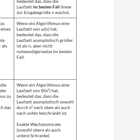
bedeutet das, dass die
Laufzeit
im besten Fall
linear
zur Eingabegröße n wächst.
 zu
Wenn ein Algorithmus eine
 eines
Laufzeit von ω(n) hat,
bedeutet das, dass die
mte
Laufzeit asymptotisch größer
 als
ist als n, aber nicht
notwendigerweise im besten
Fall.
 die
Wenn ein Algorithmus eine
der
Laufzeit von Θ(n²) hat,
mus zu
bedeutet das, dass die
Laufzeit asymptotisch sowohl
ch das
durch n² nach oben als auch
nach unten beschränkt ist.
Exakte Wachstumsrate
(sowohl obere als auch
untere Schranke)