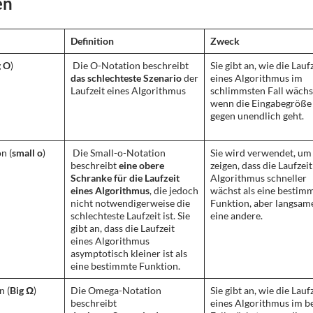
en
Definition
Zweck
g O
)
Die O-Notation beschreibt
Sie gibt an, wie die Lauf
das schlechteste Szenario
der
eines Algorithmus im
Laufzeit eines Algorithmus
schlimmsten Fall wächs
wenn die Eingabegröße
gegen unendlich geht.
n (
small o
)
Die Small-o-Notation
Sie wird verwendet, um
beschreibt
eine obere
zeigen, dass die Laufzeit
Schranke für die Laufzeit
Algorithmus schneller
eines Algorithmus
, die jedoch
wächst als eine bestim
nicht notwendigerweise die
Funktion, aber langsame
schlechteste Laufzeit ist. Sie
eine andere.
gibt an, dass die Laufzeit
eines Algorithmus
asymptotisch kleiner ist als
eine bestimmte Funktion.
 (
Big Ω
)
Die Omega-Notation
Sie gibt an, wie die Lauf
beschreibt
eines Algorithmus im b