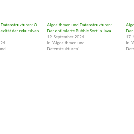
 Datenstrukturen: O-
Algorithmen und Datenstrukturen:
Alg
exität der rekursiven
Der optimierte Bubble Sort in Java
Der 
19. September 2024
17.
024
In "Algorithmen und
In "
und
Datenstrukturen"
Dat
"