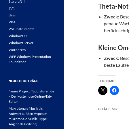
Starcraft II
Theta-Not
SVN
Unsinn
Zweck
: Bes
VBA
genaue Wachs
VST-Instrumente
berücksichti
Windows 11
Windows Server
Kleine Ome
Wordpress
WPF Windows Presentation
Zweck
: Bes
Foundation
beste Laufzei
NEUESTE BEITRÄGE
TEILEN MIT:
Neues Projekt: Tabulaturen.de
– Der kostenlose Online-Tab-
Editor
Makrotonale Musik als
GEFÄLLT MIR:
Antwort auf den Hype um
mikrotonale Musik (Hype:
Angine de Poitrine)