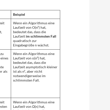
Beispiel
zeit
Wenn ein Algorithmus eine
Laufzeit von O(n²) hat,
t,
bedeutet das, dass die
Laufzeit
im schlimmsten Fall
quadratisch zur
Eingabegröße n wächst.
 zu
Wenn ein Algorithmus eine
 eines
Laufzeit von o(n²) hat,
bedeutet das, dass die
mte
Laufzeit asymptotisch kleiner
r als
ist als n², aber nicht
notwendigerweise im
schlimmsten Fall.
zeit
Wenn ein Algorithmus eine
esten
Laufzeit von Ω(n) hat,