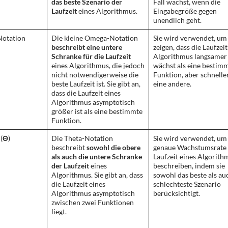
das beste Szenario
der
Fall wächst, wenn die
Laufzeit
eines Algorithmus.
Eingabegröße gegen
unendlich geht.
Notation
Die kleine Omega-Notation
Sie wird verwendet, um
beschreibt eine untere
zeigen, dass die Laufzeit
Schranke für die Laufzeit
Algorithmus langsamer
eines Algorithmus, die jedoch
wächst als eine bestim
nicht notwendigerweise die
Funktion, aber schneller
beste Laufzeit ist. Sie gibt an,
eine andere.
dass die Laufzeit eines
Algorithmus asymptotisch
größer ist als eine bestimmte
Funktion.
(
Θ
)
Die Theta-Notation
Sie wird verwendet, um
beschreibt
sowohl die obere
genaue Wachstumsrate 
als auch die untere Schranke
Laufzeit eines Algorith
der Laufzeit
eines
beschreiben, indem sie
Algorithmus. Sie gibt an, dass
sowohl das beste als au
die Laufzeit eines
schlechteste Szenario
Algorithmus asymptotisch
berücksichtigt.
zwischen zwei Funktionen
liegt.