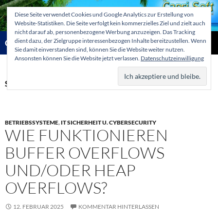
Zum
Diese Seite verwendet Cookies und Google Analytics zur Erstellung von
Inhalt
Website-Statistiken. Die Seite verfolgt kein kommerzielles Ziel und zielt auch
springen
nicht darauf ab, personenbezogene Werbung anzuzeigen. Das Tracking
Suchen
dient dazu, der Zielgruppe interessenbezogen Inhalte bereitzustellen. Wenn
Capri-Soft Knowledge database
Sie damit einverstanden sind, können Sie die Website weiter nutzen.
Ansonsten können Sie die Website jetzt verlassen.
Datenschutzeinwilligung
PRIMÄR
MENÜ
Schlagwortarchiv: Verwundbarkeit
BETRIEBSSYSTEME
,
IT SICHERHEIT U. CYBERSECURITY
WIE FUNKTIONIEREN
BUFFER OVERFLOWS
UND/ODER HEAP
OVERFLOWS?
12. FEBRUAR 2025
KOMMENTAR HINTERLASSEN