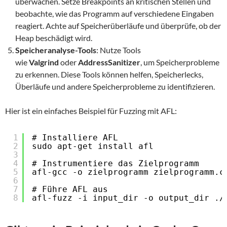
überwachen. Setze Breakpoints an kritischen Stellen und
beobachte, wie das Programm auf verschiedene Eingaben
reagiert. Achte auf Speicherüberläufe und überprüfe, ob der
Heap beschädigt wird.
Speicheranalyse-Tools
: Nutze Tools
wie
Valgrind
oder
AddressSanitizer
, um Speicherprobleme
zu erkennen. Diese Tools können helfen, Speicherlecks,
Überläufe und andere Speicherprobleme zu identifizieren.
Hier ist ein einfaches Beispiel für Fuzzing mit AFL:
1
# Installiere AFL
2
sudo apt-get install afl
3
4
# Instrumentiere das Zielprogramm
5
afl-gcc -o zielprogramm zielprogramm.c
6
7
# Führe AFL aus
8
afl-fuzz -i input_dir -o output_dir ./