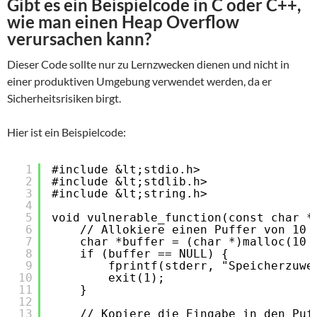
Gibt es ein Beispielcode in C oder C++,
wie man einen Heap Overflow
verursachen kann?
Dieser Code sollte nur zu Lernzwecken dienen und nicht in
einer produktiven Umgebung verwendet werden, da er
Sicherheitsrisiken birgt.
Hier ist ein Beispielcode:
1
#include &lt;stdio.h>
2
#include &lt;stdlib.h>
3
#include &lt;string.h>
4
5
void vulnerable_function(const char *
6
// Allokiere einen Puffer von 10 
7
char *buffer = (char *)malloc(10 
8
if (buffer == NULL) {
9
fprintf(stderr, "Speicherzuwe
10
exit(1);
11
}
12
13
// Kopiere die Eingabe in den Puf