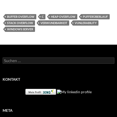
BUFFER OVERFLOW
C
HEAP OVERFLOW
PUFFERÜBERLAUF
STACK OVERFLOW
VERWUNDBARKEIT
VUNLERABILITY
WINDOWS SERVER
Suchen
nach:
KONTAKT
META