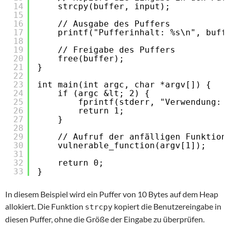
14
strcpy(buffer, input);
15
16
// Ausgabe des Puffers
17
printf("Pufferinhalt: %s\n", buff
18
19
// Freigabe des Puffers
20
free(buffer);
21
}
22
23
int main(int argc, char *argv[]) {
24
if (argc &lt; 2) {
25
fprintf(stderr, "Verwendung: 
26
return 1;
27
}
28
29
// Aufruf der anfälligen Funktion
30
vulnerable_function(argv[1]);
31
32
return 0;
33
}
In diesem Beispiel wird ein Puffer von 10 Bytes auf dem Heap
allokiert. Die Funktion
kopiert die Benutzereingabe in
strcpy
diesen Puffer, ohne die Größe der Eingabe zu überprüfen.