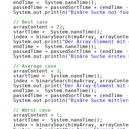
endTime =  System.nanoTime();
passedTime = passedSortTime + (endTime -
System.out.println(
"Binäre Suche not fou
// Best case
arrayContent = 
22
;
startTime =  System.nanoTime();
index = binarySearch(myArray, arrayConte
System.out.print(
"Der Array-Element mit 
endTime =  System.nanoTime();
passedTime = passedSortTime + (endTime -
System.out.println(
"Binäre Suche erstes 
// Average case
arrayContent = 
3
;
startTime =  System.nanoTime();
index = binarySearch(myArray, arrayConte
System.out.print(
"Der Array-Element mit 
endTime =  System.nanoTime();
passedTime = passedSortTime + (endTime -
System.out.println(
"Binäre Suche mittler
// Worst case
arrayContent = 
1
;
startTime =  System.nanoTime();
index = binarySearch(myArray, arrayConte