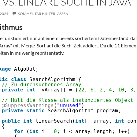
VS. LINEARE SUCHE IN JAVA
 2024
KOMMENTAR HINTERLASSEN
rithmus
e funktioniert nur auf einem bereits sortiertem Datenbestand, dahe
rray“ mit Merge-Sort auf die Such-Zeit addiert. Da die 11 Elemen
eiten in ms wenig repräsentativ.
kage
AlgoDat;
lic
class
SearchAlgorithm {
// Zu durchsuchendes Array
private
int
myArray[] = {
22
, 
6
, 
2
, 
4
, 
10
, 
3
,
// Hält die Klasse als instanziertes Objekt
@SuppressWarnings
(
"unused"
)
private
static
SearchAlgorithm program;
public
int
linearSearch(
int
[] array, 
int
con
{
for
(
int
i = 
0
; i < array.length; i++)
{