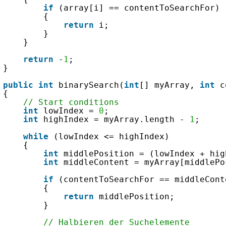
if
(array[i] == contentToSearchFor)
{
return
i;
}
}
return
-
1
;
}
public
int
binarySearch(
int
[] myArray, 
int
c
{
// Start conditions
int
lowIndex = 
0
;
int
highIndex = myArray.length - 
1
;
while
(lowIndex <= highIndex)
{
int
middlePosition = (lowIndex + hig
int
middleContent = myArray[middlePo
if
(contentToSearchFor == middleCont
{
return
middlePosition;
}
// Halbieren der Suchelemente