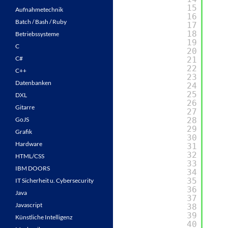
15
Aufnahmetechnik
16
Batch / Bash / Ruby
17
18
Betriebssysteme
19
C
20
C#
21
22
C++
23
Datenbanken
24
25
DXL
26
Gitarre
27
GoJS
28
29
Grafik
30
Hardware
31
32
HTML/CSS
33
IBM DOORS
34
35
IT Sicherheit u. Cybersecurity
36
Java
37
Javascript
38
39
Künstliche Intelligenz
40