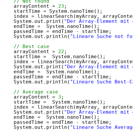
// Not found
arrayContent = 
23
;
startTime = System.nanoTime();
index = linearSearch(myArray, arrayConte
System.out.print(
"Der Array-Element mit 
endTime =  System.nanoTime();
passedTime = endTime - startTime;
System.out.println(
"Lineare Suche not fo
// Best case
arrayContent = 
22
;
startTime =  System.nanoTime();
index = linearSearch(myArray, arrayConte
System.out.print(
"Der Array-Element mit 
endTime =  System.nanoTime();
passedTime = endTime - startTime;
System.out.println(
"Lineare Suche Best-C
// Average case
arrayContent = 
3
;
startTime =  System.nanoTime();
index = linearSearch(myArray, arrayConte
System.out.print(
"Der Array-Element mit 
endTime =  System.nanoTime();
passedTime = endTime - startTime;
System.out.println(
"Lineare Suche Averag