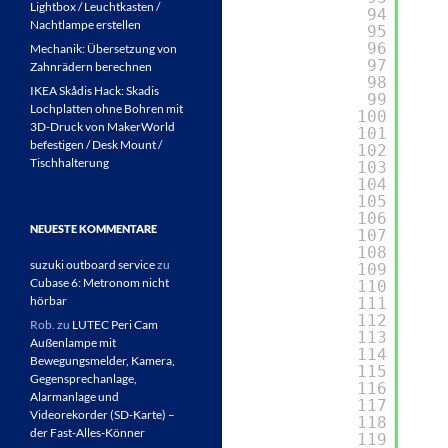
Lightbox / Leuchtkasten /
94
Nachtlampe erstellen
95
96
Mechanik: Übersetzung von
97
Zahnrädern berechnen
98
IKEA Skådis Hack: Skadis
99
Lochplatten ohne Bohren mit
100
3D-Druck von MakerWorld
101
befestigen / Desk Mount /
102
Tischhalterung
103
104
105
106
NEUESTE KOMMENTARE
107
108
suzuki outboard service
zu
109
Cubase 6: Metronom nicht
110
hörbar
111
112
Rob.
zu
LUTEC Peri Cam
113
Außenlampe mit
114
Bewegungsmelder, Kamera,
115
Gegensprechanlage,
116
Alarmanlage und
117
Videorekorder (SD-Karte) –
118
der Fast-Alles-Könner
119