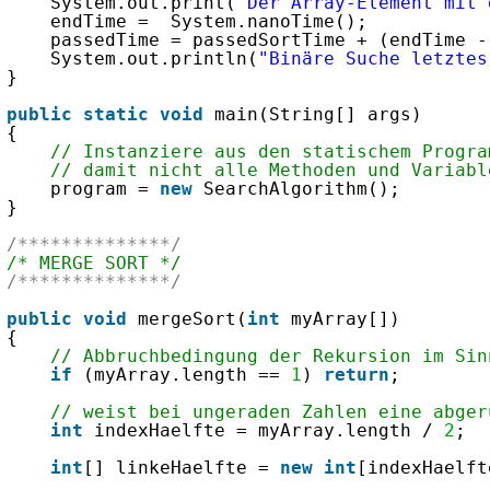
System.out.print(
"Der Array-Element mit 
endTime =  System.nanoTime();
passedTime = passedSortTime + (endTime -
System.out.println(
"Binäre Suche letztes
}
public
static
void
main(String[] args) 
{
// Instanziere aus den statischem Progra
// damit nicht alle Methoden und Variabl
program = 
new
SearchAlgorithm();
}
/**************/
/* MERGE SORT */
/**************/
public
void
mergeSort(
int
myArray[])
{
// Abbruchbedingung der Rekursion im Sin
if
(myArray.length == 
1
) 
return
;
// weist bei ungeraden Zahlen eine abger
int
indexHaelfte = myArray.length / 
2
;
int
[] linkeHaelfte = 
new
int
[indexHaelft