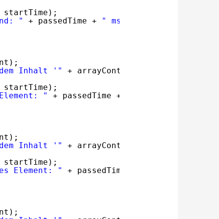
 startTime);
nd: "
+ passedTime + 
" ms."
);
nt);
dem Inhalt '"
+ arrayContent + 
"' befindet si
 startTime);
Element: "
+ passedTime + 
" ms."
);
nt);
dem Inhalt '"
+ arrayContent + 
"' befindet si
 startTime);
es Element: "
+ passedTime + 
" ms."
);
nt);