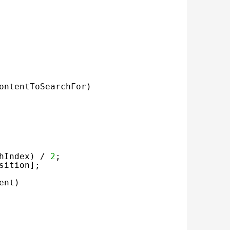
ontentToSearchFor)
hIndex) / 
2
;
sition];
ent) 