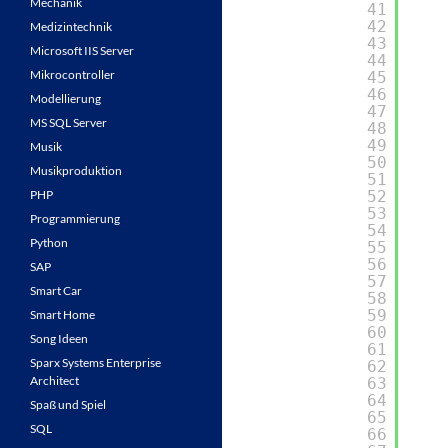
Mechanik
41
42
Medizintechnik
43
Microsoft IIS Server
44
Mikrocontroller
45
46
Modellierung
47
MS SQL Server
48
49
Musik
50
Musikproduktion
51
PHP
52
53
Programmierung
54
Python
55
56
SAP
57
Smart Car
58
59
Smart Home
60
Song Ideen
61
Sparx Systems Enterprise
62
Architect
63
64
Spaß und Spiel
65
SQL
66