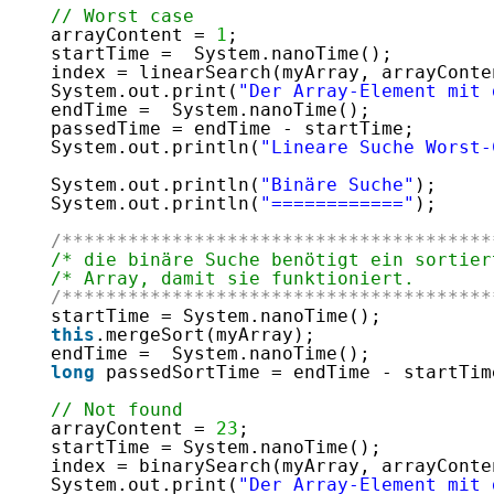
// Worst case
arrayContent = 
1
;
startTime =  System.nanoTime();
index = linearSearch(myArray, arrayConte
System.out.print(
"Der Array-Element mit 
endTime =  System.nanoTime();
passedTime = endTime - startTime;
System.out.println(
"Lineare Suche Worst-
System.out.println(
"Binäre Suche"
);
System.out.println(
"============"
);
/***************************************
/* die binäre Suche benötigt ein sortier
/* Array, damit sie funktioniert.       
/***************************************
startTime = System.nanoTime();
this
.mergeSort(myArray);
endTime =  System.nanoTime();
long
passedSortTime = endTime - startTim
// Not found
arrayContent = 
23
;
startTime = System.nanoTime();
index = binarySearch(myArray, arrayConte
System.out.print(
"Der Array-Element mit 