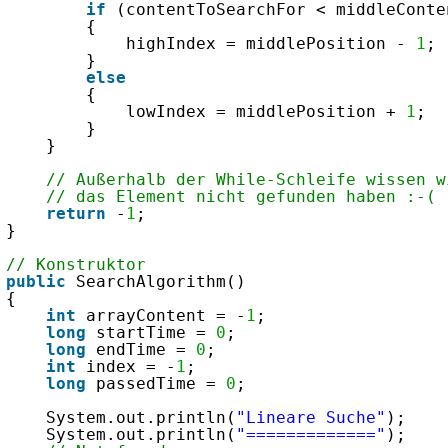
if
(contentToSearchFor < middleConte
{
highIndex = middlePosition - 
1
;
}
else
{
lowIndex = middlePosition + 
1
;
}
}
// Außerhalb der While-Schleife wissen w
// das Element nicht gefunden haben :-(
return
-
1
;
}
// Konstruktor
public
SearchAlgorithm()
{
int
arrayContent = -
1
;
long
startTime = 
0
;
long
endTime = 
0
;
int
index = -
1
;
long
passedTime = 
0
;
System.out.println(
"Lineare Suche"
);
System.out.println(
"============="
);