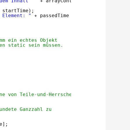
dem Inhalt '"
+ arrayContent + 
"' befindet si
 startTime);
 Element: "
+ passedTime + 
" ms."
);
mm ein echtes Objekt
en static sein müssen.
ne von Teile-und-Herrsche-Algorithmen
undete Ganzzahl zu
e];