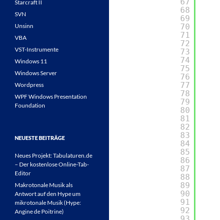
67
Starcraft II
68
SVN
69
Unsinn
70
71
VBA
72
VST-Instrumente
73
74
Windows 11
75
Windows Server
76
77
Wordpress
78
WPF Windows Presentation
79
Foundation
80
81
82
83
NEUESTE BEITRÄGE
84
85
Neues Projekt: Tabulaturen.de
86
– Der kostenlose Online-Tab-
87
Editor
88
89
Makrotonale Musik als
90
Antwort auf den Hype um
91
mikrotonale Musik (Hype:
92
Angine de Poitrine)
93