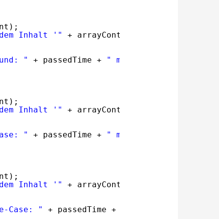
nt);
dem Inhalt '"
+ arrayContent + 
"' wurde nicht
und: "
+ passedTime + 
" ms."
);
nt);
dem Inhalt '"
+ arrayContent + 
"' befindet si
ase: "
+ passedTime + 
" ms."
);
nt);
dem Inhalt '"
+ arrayContent + 
"' befindet si
e-Case: "
+ passedTime + 
" ms."
);