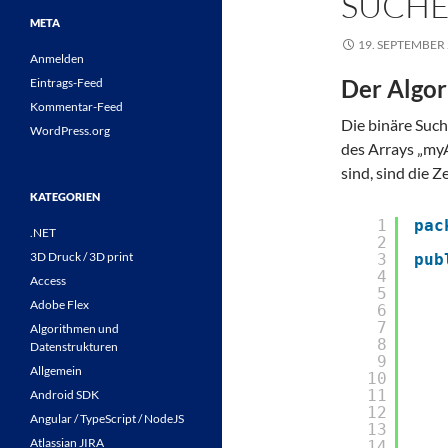
SUCHE 
META
19. SEPTEMBER
Anmelden
Der Algo
Eintrags-Feed
Kommentar-Feed
Die binäre Such
WordPress.org
des Arrays „myA
sind, sind die Z
KATEGORIEN
1
pac
.NET
2
3D Druck / 3D print
3
pub
4
Access
5
Adobe Flex
6
7
Algorithmen und
8
Datenstrukturen
9
Allgemein
10
11
Android SDK
12
Angular / TypeScript / NodeJS
13
Atlassian JIRA
14