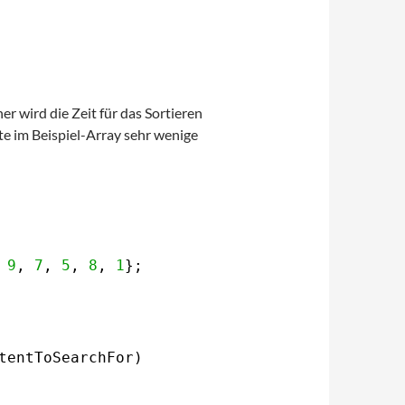
r wird die Zeit für das Sortieren
te im Beispiel-Array sehr wenige
 
9
, 
7
, 
5
, 
8
, 
1
};
tentToSearchFor)