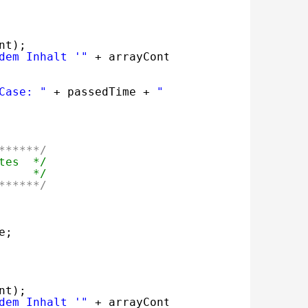
nt);
dem Inhalt '"
+ arrayContent + 
"' befindet si
Case: "
+ passedTime + 
" ms."
);
******/
tes  */
     */
******/
e;
nt);
dem Inhalt '"
+ arrayContent + 
"' wurde nicht