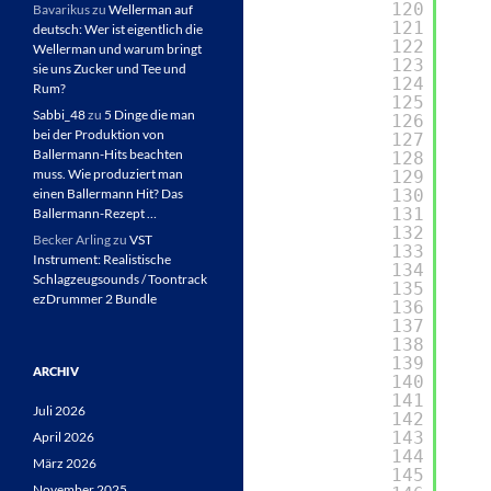
120
Bavarikus
zu
Wellerman auf
121
deutsch: Wer ist eigentlich die
122
Wellerman und warum bringt
123
sie uns Zucker und Tee und
124
Rum?
125
Sabbi_48
zu
5 Dinge die man
126
bei der Produktion von
127
Ballermann-Hits beachten
128
muss. Wie produziert man
129
einen Ballermann Hit? Das
130
131
Ballermann-Rezept …
132
Becker Arling
zu
VST
133
Instrument: Realistische
134
Schlagzeugsounds / Toontrack
135
ezDrummer 2 Bundle
136
137
138
139
ARCHIV
140
141
Juli 2026
142
143
April 2026
144
März 2026
145
November 2025