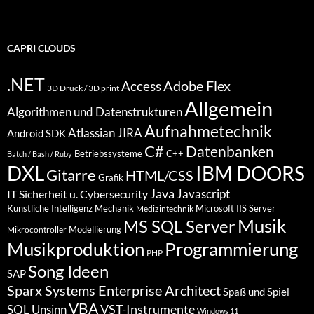
CAPRI CLOUDS
.NET
Access
Adobe Flex
3D Druck / 3D print
Allgemein
Algorithmen und Datenstrukturen
Aufnahmetechnik
Atlassian JIRA
Android SDK
C#
Datenbanken
Betriebssysteme
C++
Batch / Bash / Ruby
DXL
IBM DOORS
Gitarre
HTML/CSS
Grafik
Java
Javascript
IT Sicherheit u. Cybersecurity
Künstliche Intelligenz
Mechanik
Microsoft IIS Server
Medizintechnik
Musik
MS SQL Server
Modellierung
Mikrocontroller
Programmierung
Musikproduktion
PHP
Song Ideen
SAP
Sparx Systems Enterprise Architect
Spaß und Spiel
VBA
VST-Instrumente
SQL
Unsinn
Windows 11