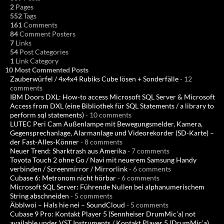
2
Pages
552
Tags
161
Comments
84
Comment Posters
7
Links
54
Post Categories
1
Link Category
10 Most Commented Posts
Zauberwürfel / 4x4x4 Rubiks Cube lösen + Sonderfälle
- 12
comments
IBM Doors DXL: How-to access Microsoft SQL Server & Microsoft
Access from DXL (eine Bibliothek für SQL Statements / a library to
perform sql statements)
- 10 comments
LUTEC Peri Cam Außenlampe mit Bewegungsmelder, Kamera,
Gegensprechanlage, Alarmanlage und Videorekorder (SD-Karte) –
der Fast-Alles-Könner
- 8 comments
Neuer Trend: Sharktrash aus Amerika
- 7 comments
Toyota Touch 2 ohne Go / Navi mit neuerem Samsung Handy
verbinden / Screenmirror / Mirrorlink
- 6 comments
Cubase 6: Metronom nicht hörbar
- 6 comments
Microsoft SQL Server: Führende Nullen bei alphanumerischem
String abschneiden
- 5 comments
Äbblwoi – Hals hie nei – SoundCloud
- 5 comments
Cubase 9 Pro: Kontakt Player 5 (Sennheiser DrumMic’a) not
available under VST Instruments / Kontakt Player 5 (DrumMic’a)