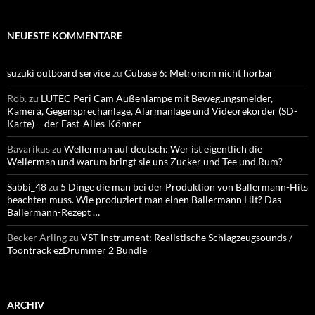
NEUESTE KOMMENTARE
suzuki outboard service
zu
Cubase 6: Metronom nicht hörbar
Rob.
zu
LUTEC Peri Cam Außenlampe mit Bewegungsmelder,
Kamera, Gegensprechanlage, Alarmanlage und Videorekorder (SD-
Karte) – der Fast-Alles-Könner
Bavarikus
zu
Wellerman auf deutsch: Wer ist eigentlich die
Wellerman und warum bringt sie uns Zucker und Tee und Rum?
Sabbi_48
zu
5 Dinge die man bei der Produktion von Ballermann-Hits
beachten muss. Wie produziert man einen Ballermann Hit? Das
Ballermann-Rezept …
Becker Arling
zu
VST Instrument: Realistische Schlagzeugsounds /
Toontrack ezDrummer 2 Bundle
ARCHIV