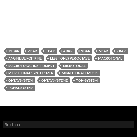
11 BAR
2 BAR
3 BAR
4 BAR
5 BAR
6 BAR
9 BAR
ANGINE DE POITRINE
LESS TONES PER OCTAVE
MACROTONAL
MACROTONAL INSTRUMENT
MICROTONAL
MICROTONAL SYNTHESIZER
MIKROTONALE MUSIK
OKTAVSYSTEM
OKTAVSYSTEME
TON-SYSTEM
TONAL SYSTEM
Suchen
nach: