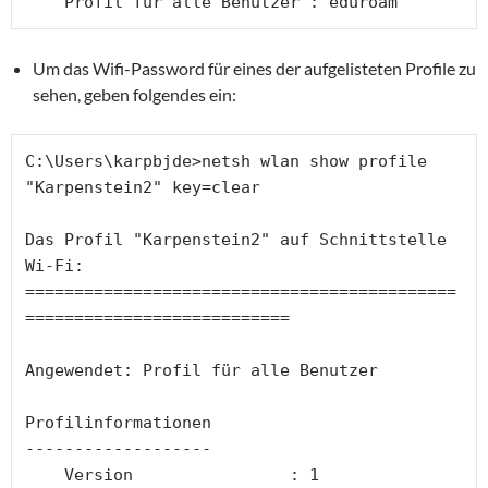
    Profil für alle Benutzer : eduroam
Um das Wifi-Password für eines der aufgelisteten Profile zu
sehen, geben folgendes ein:
C:\Users\karpbjde>netsh wlan show profile 
"Karpenstein2" key=clear
Das Profil "Karpenstein2" auf Schnittstelle 
Wi-Fi:
============================================
===========================
Angewendet: Profil für alle Benutzer
Profilinformationen
-------------------
    Version                : 1