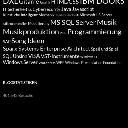
DXL
IBM DOORS
Gitarre
HTML/CSS
Grafik
Java
Javascript
IT Sicherheit u. Cybersecurity
Künstliche Intelligenz
Mechanik
Microsoft IIS Server
Medizintechnik
Musik
MS SQL Server
Modellierung
Mikrocontroller
Programmierung
Musikproduktion
PHP
Song Ideen
SAP
Sparx Systems Enterprise Architect
Spaß und Spiel
VBA
VST-Instrumente
SQL
Unsinn
Windows 11
Windows Server
WPF Windows Presentation Foundation
Wordpress
BLOGSTATISTIKEN
401.543 Besuche