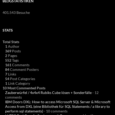
BLOGSTATISTIKEN
401.543 Besuche
STATS
Total Stats
1
Author
369
Posts
2
Pages
552
Tags
161
Comments
84
Comment Posters
7
Links
54
Post Categories
1
Link Category
10 Most Commented Posts
Zauberwürfel / 4x4x4 Rubiks Cube lösen + Sonderfälle
- 12
comments
IBM Doors DXL: How-to access Microsoft SQL Server & Microsoft
Access from DXL (eine Bibliothek für SQL Statements / a library to
perform sql statements)
- 10 comments