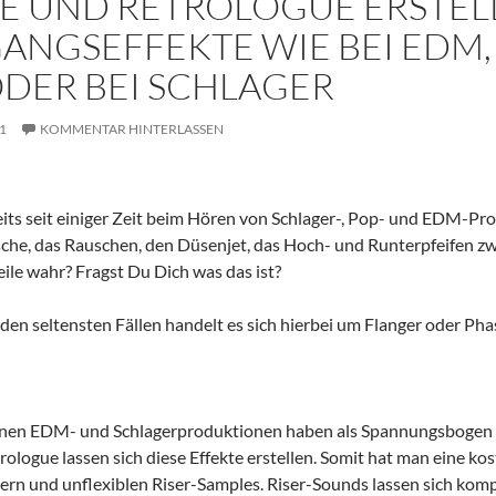
E UND RETROLOGUE ERSTELL
ANGSEFFEKTE WIE BEI EDM,
DER BEI SCHLAGER
1
KOMMENTAR HINTERLASSEN
its seit einiger Zeit beim Hören von Schlager-, Pop- und EDM-Pr
che, das Rauschen, den Düsenjet, das Hoch- und Runterpfeifen z
eile wahr? Fragst Du Dich was das ist?
 den seltensten Fällen handelt es sich hierbei um Flanger oder Pha
rnen EDM- und Schlagerproduktionen haben als Spannungsbogen 
trologue lassen sich diese Effekte erstellen. Somit hat man eine ko
ern und unflexiblen Riser-Samples. Riser-Sounds lassen sich ko