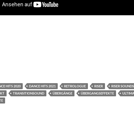
CE HITS 2020
DANCE HITS 2021
RETROLOGUE
RISER
RISER SOUNDS
EKT
TRANSITIONSOUND
ÜBERGÄNGE
ÜBERGANGSEFFEKTE
ULTIM
TE