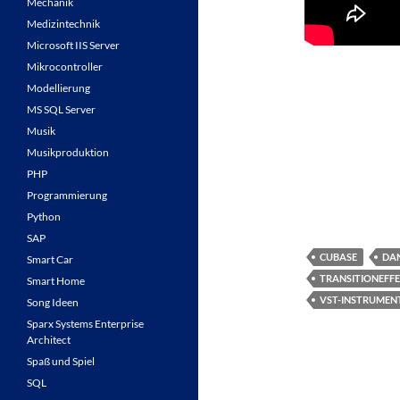
Mechanik
Medizintechnik
Microsoft IIS Server
Mikrocontroller
Modellierung
MS SQL Server
Musik
Musikproduktion
PHP
Programmierung
Python
SAP
CUBASE
DAN
Smart Car
TRANSITIONEFF
Smart Home
VST-INSTRUMEN
Song Ideen
Sparx Systems Enterprise
Architect
Spaß und Spiel
SQL