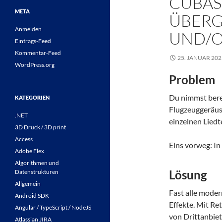
CUBAS
META
ÜBERG
Anmelden
UND/O
Eintrags-Feed
Kommentar-Feed
25. JANUAR 202
WordPress.org
Problem
Du nimmst bere
KATEGORIEN
Flugzeuggeräus
.NET
einzelnen Liedt
3D Druck / 3D print
Access
Eins vorweg: In
Adobe Flex
Algorithmen und
Lösung
Datenstrukturen
Allgemein
Fast alle mode
Android SDK
Effekte. Mit Re
Angular / TypeScript / NodeJS
von Drittanbiet
Atlassian JIRA