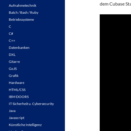
dem Cubase Stan
Aufnahmetechnik
Batch / Bash / Ruby
Betriebssysteme
C
C#
C++
Datenbanken
DXL
Gitarre
GoJS
Grafik
Hardware
HTML/CSS
IBM DOORS
IT Sicherheit u. Cybersecurity
Java
Javascript
Künstliche Intelligenz