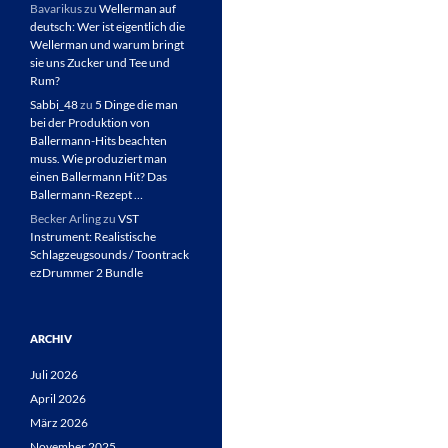
Bavarikus
zu
Wellerman auf
deutsch: Wer ist eigentlich die
Wellerman und warum bringt
sie uns Zucker und Tee und
Rum?
Sabbi_48
zu
5 Dinge die man
bei der Produktion von
Ballermann-Hits beachten
muss. Wie produziert man
einen Ballermann Hit? Das
Ballermann-Rezept …
Becker Arling
zu
VST
Instrument: Realistische
Schlagzeugsounds / Toontrack
ezDrummer 2 Bundle
ARCHIV
Juli 2026
April 2026
März 2026
November 2025