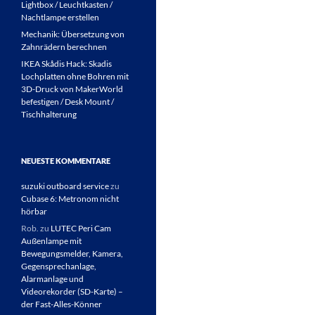
Lightbox / Leuchtkasten /
Nachtlampe erstellen
Mechanik: Übersetzung von
Zahnrädern berechnen
IKEA Skådis Hack: Skadis
Lochplatten ohne Bohren mit
3D-Druck von MakerWorld
befestigen / Desk Mount /
Tischhalterung
NEUESTE KOMMENTARE
suzuki outboard service
zu
Cubase 6: Metronom nicht
hörbar
Rob.
zu
LUTEC Peri Cam
Außenlampe mit
Bewegungsmelder, Kamera,
Gegensprechanlage,
Alarmanlage und
Videorekorder (SD-Karte) –
der Fast-Alles-Könner