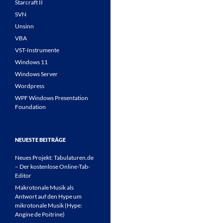
Starcraft II
SVN
Unsinn
VBA
VST-Instrumente
Windows 11
Windows Server
Wordpress
WPF Windows Presentation
Foundation
NEUESTE BEITRÄGE
Neues Projekt: Tabulaturen.de
– Der kostenlose Online-Tab-
Editor
Makrotonale Musik als
Antwort auf den Hype um
mikrotonale Musik (Hype:
Angine de Poitrine)