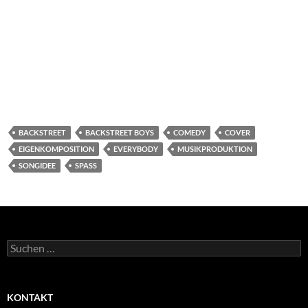
BACKSTREET
BACKSTREET BOYS
COMEDY
COVER
EIGENKOMPOSITION
EVERYBODY
MUSIKPRODUKTION
SONGIDEE
SPASS
Suchen
nach:
KONTAKT