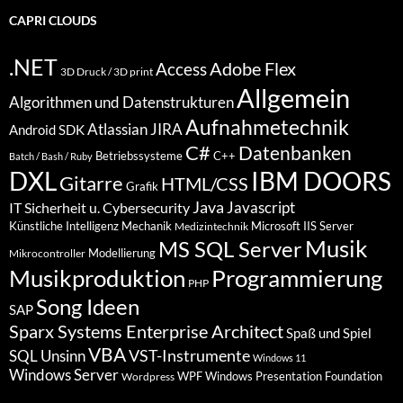
CAPRI CLOUDS
.NET
Access
Adobe Flex
3D Druck / 3D print
Allgemein
Algorithmen und Datenstrukturen
Aufnahmetechnik
Atlassian JIRA
Android SDK
C#
Datenbanken
Betriebssysteme
C++
Batch / Bash / Ruby
DXL
IBM DOORS
Gitarre
HTML/CSS
Grafik
Java
Javascript
IT Sicherheit u. Cybersecurity
Künstliche Intelligenz
Mechanik
Microsoft IIS Server
Medizintechnik
Musik
MS SQL Server
Modellierung
Mikrocontroller
Programmierung
Musikproduktion
PHP
Song Ideen
SAP
Sparx Systems Enterprise Architect
Spaß und Spiel
VBA
VST-Instrumente
SQL
Unsinn
Windows 11
Windows Server
WPF Windows Presentation Foundation
Wordpress