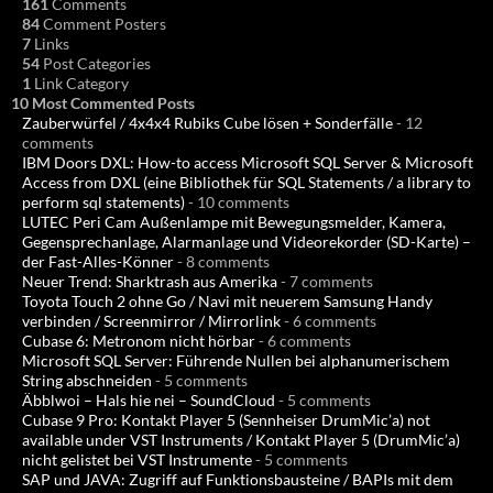
161
Comments
84
Comment Posters
7
Links
54
Post Categories
1
Link Category
10 Most Commented Posts
Zauberwürfel / 4x4x4 Rubiks Cube lösen + Sonderfälle
- 12
comments
IBM Doors DXL: How-to access Microsoft SQL Server & Microsoft
Access from DXL (eine Bibliothek für SQL Statements / a library to
perform sql statements)
- 10 comments
LUTEC Peri Cam Außenlampe mit Bewegungsmelder, Kamera,
Gegensprechanlage, Alarmanlage und Videorekorder (SD-Karte) –
der Fast-Alles-Könner
- 8 comments
Neuer Trend: Sharktrash aus Amerika
- 7 comments
Toyota Touch 2 ohne Go / Navi mit neuerem Samsung Handy
verbinden / Screenmirror / Mirrorlink
- 6 comments
Cubase 6: Metronom nicht hörbar
- 6 comments
Microsoft SQL Server: Führende Nullen bei alphanumerischem
String abschneiden
- 5 comments
Äbblwoi – Hals hie nei – SoundCloud
- 5 comments
Cubase 9 Pro: Kontakt Player 5 (Sennheiser DrumMic’a) not
available under VST Instruments / Kontakt Player 5 (DrumMic’a)
nicht gelistet bei VST Instrumente
- 5 comments
SAP und JAVA: Zugriff auf Funktionsbausteine / BAPIs mit dem