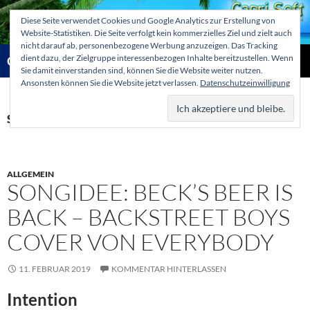
Zum
Diese Seite verwendet Cookies und Google Analytics zur Erstellung von
Inhalt
Website-Statistiken. Die Seite verfolgt kein kommerzielles Ziel und zielt auch
springen
nicht darauf ab, personenbezogene Werbung anzuzeigen. Das Tracking
Suchen
dient dazu, der Zielgruppe interessenbezogen Inhalte bereitzustellen. Wenn
Capri-Soft Knowledge database
Sie damit einverstanden sind, können Sie die Website weiter nutzen.
Ansonsten können Sie die Website jetzt verlassen.
Datenschutzeinwilligung
PRIMÄR
MENÜ
Schlagwortarchiv: Spaß
ALLGEMEIN
SONGIDEE: BECK’S BEER IS
BACK – BACKSTREET BOYS
COVER VON EVERYBODY
11. FEBRUAR 2019
KOMMENTAR HINTERLASSEN
Intention