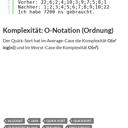
1
Vorher: 22;6;2;4;10;3;9;7;5;8;1
2
Nachher: 1;2;3;4;5;6;7;8;9;10;22
3
Ich habe 7200 ns gebraucht.
Komplexität: O-Notation (Ordnung)
Der Quick-Sort hat im Average-Case die Komplexität
O(n*
log(n))
und im Worst-Case die Komplexität
O(n²)
.
ALGODAT
JAVA
QUICK SORT
QUICKSORT
QUICKSORT IN JAVA
REKURSIV
SINGLE PIVOT