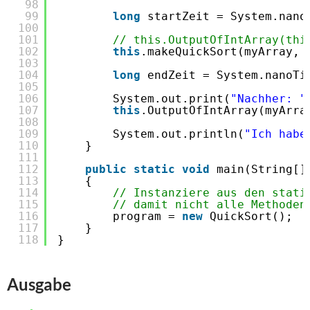
98
99
long
startZeit = System.nano
100
101
// this.OutputOfIntArray(thi
102
this
.makeQuickSort(myArray, 
103
104
long
endZeit = System.nanoTi
105
106
System.out.print(
"Nachher: "
107
this
.OutputOfIntArray(myArra
108
109
System.out.println(
"Ich habe
110
}
111
112
public
static
void
main(String[]
113
{
114
// Instanziere aus den stati
115
// damit nicht alle Methoden
116
program = 
new
QuickSort();
117
}
118
}
Ausgabe