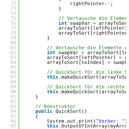
72
rightPointer--;
73
}
74
75
// Vertausche die Elemen
76
int
swapVar = arrayToSor
77
arrayToSort[leftPointer]
78
arrayToSort[rightPointer
79
}
80
81
// Vertausche die Elemente a
82
int
swapVar = arrayToSort[le
83
arrayToSort[leftPointer] = a
84
arrayToSort[toIndex] = swapV
85
86
// QuickSort für die linke S
87
this
.makeQuickSort(arrayToSo
88
89
// QuickSort für die rechte 
90
this
.makeQuickSort(arrayToSo
91
}
92
93
// Konstruktor
94
public
QuickSort()
95
{
96
System.out.print(
"Vorher: "
)
97
this
.OutputOfIntArray(myArra