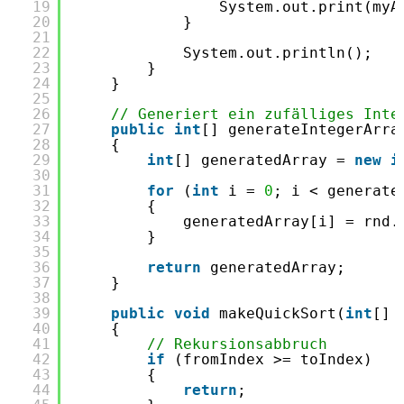
19
System.out.print(myA
20
}
21
22
System.out.println();
23
}
24
}
25
26
// Generiert ein zufälliges Inte
27
public
int
[] generateIntegerArra
28
{       
29
int
[] generatedArray = 
new
i
30
31
for
(
int
i = 
0
; i < generate
32
{
33
generatedArray[i] = rnd.
34
}
35
36
return
generatedArray;
37
}
38
39
public
void
makeQuickSort(
int
[] 
40
{
41
// Rekursionsabbruch
42
if
(fromIndex >= toIndex)
43
{
44
return
;