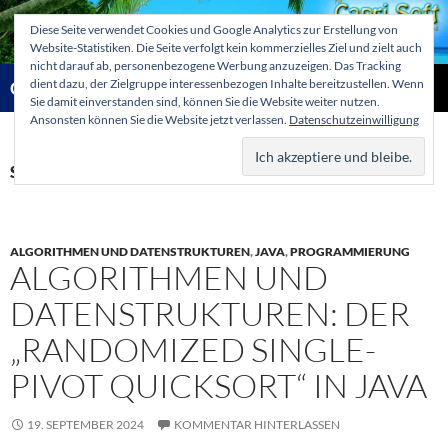
Zum
Diese Seite verwendet Cookies und Google Analytics zur Erstellung von
Inhalt
Website-Statistiken. Die Seite verfolgt kein kommerzielles Ziel und zielt auch
springen
nicht darauf ab, personenbezogene Werbung anzuzeigen. Das Tracking
Suchen
dient dazu, der Zielgruppe interessenbezogen Inhalte bereitzustellen. Wenn
Capri-Soft Knowledge database
Sie damit einverstanden sind, können Sie die Website weiter nutzen.
Ansonsten können Sie die Website jetzt verlassen.
Datenschutzeinwilligung
PRIMÄR
MENÜ
Schlagwortarchiv: single pivot
ALGORITHMEN UND DATENSTRUKTUREN
,
JAVA
,
PROGRAMMIERUNG
ALGORITHMEN UND
DATENSTRUKTUREN: DER
„RANDOMIZED SINGLE-
PIVOT QUICKSORT“ IN JAVA
19. SEPTEMBER 2024
KOMMENTAR HINTERLASSEN