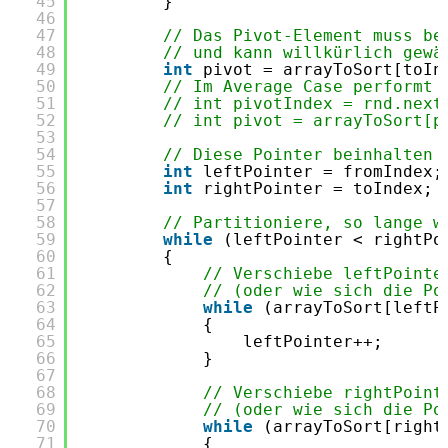
45
}
46
47
// Das Pivot-Element muss be
48
// und kann willkürlich gewä
49
int
pivot = arrayToSort[toIn
50
// Im Average Case performt 
51
// int pivotIndex = rnd.next
52
// int pivot = arrayToSort[p
53
54
// Diese Pointer beinhalten 
55
int
leftPointer = fromIndex;
56
int
rightPointer = toIndex;
57
58
// Partitioniere, so lange w
59
while
(leftPointer < rightPo
60
{
61
// Verschiebe leftPointe
62
// (oder wie sich die Po
63
while
(arrayToSort[leftP
64
{
65
leftPointer++;
66
}
67
68
// Verschiebe rightPoint
69
// (oder wie sich die Po
70
while
(arrayToSort[right
71
{