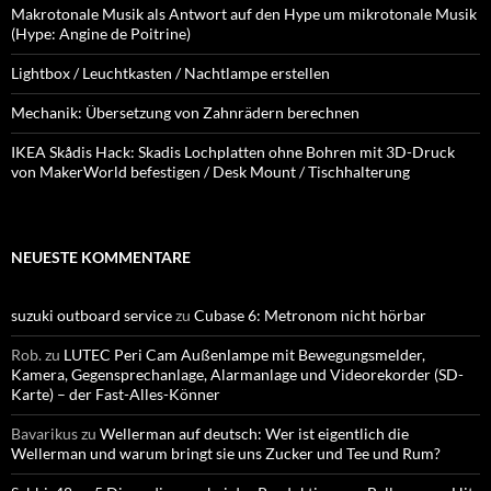
Makrotonale Musik als Antwort auf den Hype um mikrotonale Musik
(Hype: Angine de Poitrine)
Lightbox / Leuchtkasten / Nachtlampe erstellen
Mechanik: Übersetzung von Zahnrädern berechnen
IKEA Skådis Hack: Skadis Lochplatten ohne Bohren mit 3D-Druck
von MakerWorld befestigen / Desk Mount / Tischhalterung
NEUESTE KOMMENTARE
suzuki outboard service
zu
Cubase 6: Metronom nicht hörbar
Rob.
zu
LUTEC Peri Cam Außenlampe mit Bewegungsmelder,
Kamera, Gegensprechanlage, Alarmanlage und Videorekorder (SD-
Karte) – der Fast-Alles-Könner
Bavarikus
zu
Wellerman auf deutsch: Wer ist eigentlich die
Wellerman und warum bringt sie uns Zucker und Tee und Rum?