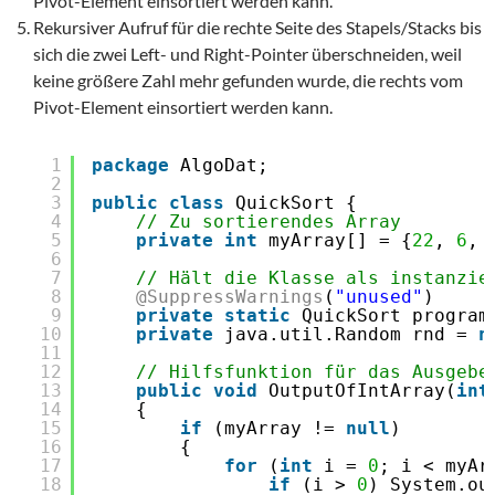
Pivot-Element einsortiert werden kann.
Rekursiver Aufruf für die rechte Seite des Stapels/Stacks bis
sich die zwei Left- und Right-Pointer überschneiden, weil
keine größere Zahl mehr gefunden wurde, die rechts vom
Pivot-Element einsortiert werden kann.
1
package
AlgoDat;
2
3
public
class
QuickSort {
4
// Zu sortierendes Array
5
private
int
myArray[] = {
22
, 
6
, 
6
7
// Hält die Klasse als instanzie
8
@SuppressWarnings
(
"unused"
)
9
private
static
QuickSort program
10
private
java.util.Random rnd = 
n
11
12
// Hilfsfunktion für das Ausgebe
13
public
void
OutputOfIntArray(
int
14
{
15
if
(myArray != 
null
)
16
{
17
for
(
int
i = 
0
; i < myAr
18
if
(i > 
0
) System.ou