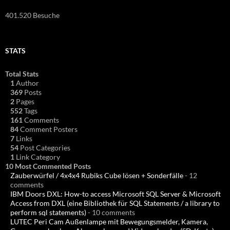
401.520 Besuche
STATS
Total Stats
1
Author
369
Posts
2
Pages
552
Tags
161
Comments
84
Comment Posters
7
Links
54
Post Categories
1
Link Category
10 Most Commented Posts
Zauberwürfel / 4x4x4 Rubiks Cube lösen + Sonderfälle
- 12
comments
IBM Doors DXL: How-to access Microsoft SQL Server & Microsoft
Access from DXL (eine Bibliothek für SQL Statements / a library to
perform sql statements)
- 10 comments
LUTEC Peri Cam Außenlampe mit Bewegungsmelder, Kamera,