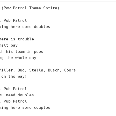
 (Paw Patrol Theme Satire)

, Pub Patrol

king here some doubles

here is trouble

malt bay 

th his team in pubs

ng the whole day

Miller, Bud, Stella, Busch, Coors 

 on the way! 

, Pub Patrol

ou need doubles

, Pub Patrol

king here some couples 
