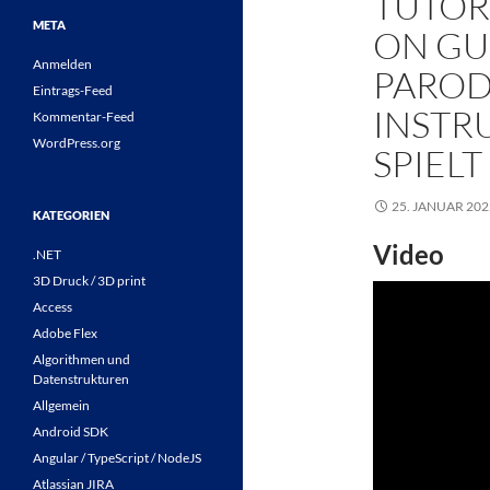
TUTOR
META
ON GU
Anmelden
PAROD
Eintrags-Feed
INSTR
Kommentar-Feed
WordPress.org
SPIELT
25. JANUAR 202
KATEGORIEN
Video
.NET
3D Druck / 3D print
Access
Adobe Flex
Algorithmen und
Datenstrukturen
Allgemein
Android SDK
Angular / TypeScript / NodeJS
Atlassian JIRA