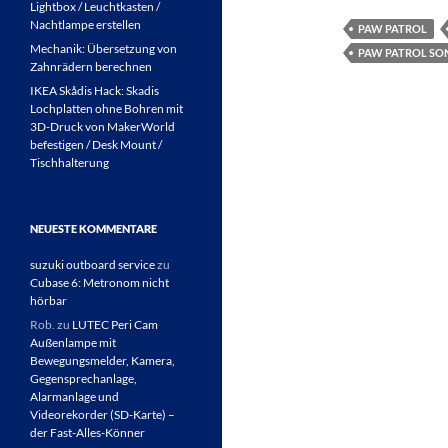
Lightbox / Leuchtkasten /
Nachtlampe erstellen
PAW PATROL
Mechanik: Übersetzung von
PAW PATROL SO
Zahnrädern berechnen
IKEA Skådis Hack: Skadis
Lochplatten ohne Bohren mit
3D-Druck von MakerWorld
befestigen / Desk Mount /
Tischhalterung
NEUESTE KOMMENTARE
suzuki outboard service
zu
Cubase 6: Metronom nicht
hörbar
Rob.
zu
LUTEC Peri Cam
Außenlampe mit
Bewegungsmelder, Kamera,
Gegensprechanlage,
Alarmanlage und
Videorekorder (SD-Karte) –
der Fast-Alles-Könner