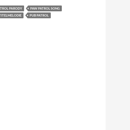
ATROL PARODY
PAW PATROL SONG
TITELMELODIE
PUB PATROL