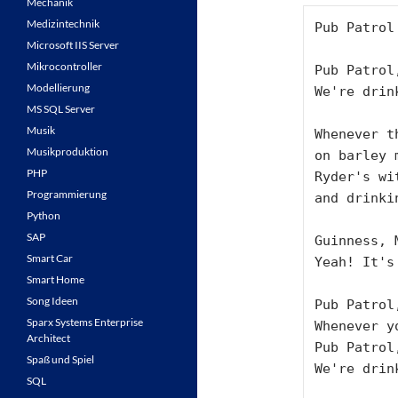
Mechanik
Medizintechnik
Pub Patrol
Microsoft IIS Server
Mikrocontroller
Pub Patrol
Modellierung
We're drin
MS SQL Server
Musik
Whenever t
Musikproduktion
on barley 
PHP
Ryder's wi
Programmierung
and drinki
Python
SAP
Guinness, 
Smart Car
Yeah! It's
Smart Home
Song Ideen
Pub Patrol
Sparx Systems Enterprise
Whenever y
Architect
Pub Patrol
Spaß und Spiel
We're drin
SQL