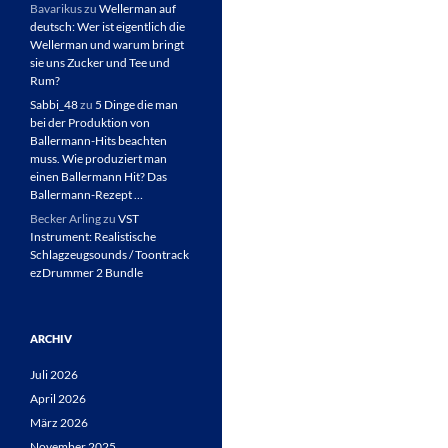
Bavarikus
zu
Wellerman auf
deutsch: Wer ist eigentlich die
Wellerman und warum bringt
sie uns Zucker und Tee und
Rum?
Sabbi_48
zu
5 Dinge die man
bei der Produktion von
Ballermann-Hits beachten
muss. Wie produziert man
einen Ballermann Hit? Das
Ballermann-Rezept …
Becker Arling
zu
VST
Instrument: Realistische
Schlagzeugsounds / Toontrack
ezDrummer 2 Bundle
ARCHIV
Juli 2026
April 2026
März 2026
November 2025