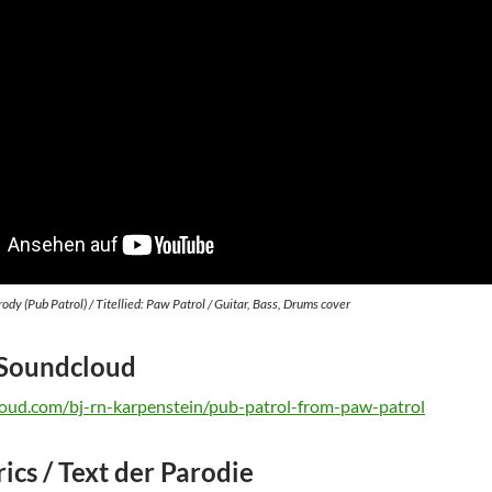
y (Pub Patrol) / Titellied: Paw Patrol / Guitar, Bass, Drums cover
 Soundcloud
loud.com/bj-rn-karpenstein/pub-patrol-from-paw-patrol
ics / Text der Parodie