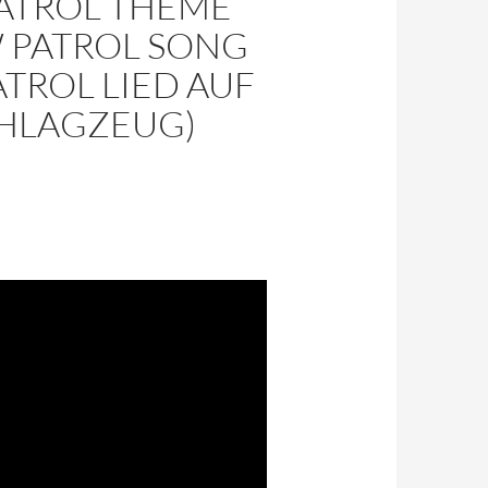
PATROL THEME
W PATROL SONG
TROL LIED AUF
CHLAGZEUG)