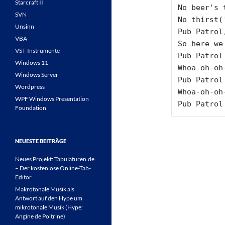
Starcraft II
No beer's t
SVN
No thirst(
Unsinn
Pub Patrol
VBA
So here we 
VST-Instrumente
Pub Patrol

Windows 11
Whoa-oh-oh-
Windows Server
Pub Patrol

Wordpress
Whoa-oh-oh-
WPF Windows Presentation
Pub Patrol
Foundation
NEUESTE BEITRÄGE
Neues Projekt: Tabulaturen.de
– Der kostenlose Online-Tab-
Editor
Makrotonale Musik als
Antwort auf den Hype um
mikrotonale Musik (Hype:
Angine de Poitrine)