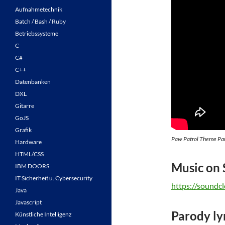
Aufnahmetechnik
Batch / Bash / Ruby
Betriebssysteme
C
C#
C++
Datenbanken
DXL
Gitarre
GoJS
Grafik
Paw Patrol Theme Parod
Hardware
HTML/CSS
Music on
IBM DOORS
IT Sicherheit u. Cybersecurity
https://soundc
Java
Javascript
Parody lyr
Künstliche Intelligenz