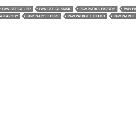
PAW PATROL LIED
PAW PATROL MUSIC
PAW PATROL PARODIE
PAW P
NG PARODY
PAW PATROL THEME
PAW PATROL TITELLIED
PAW PATROL 