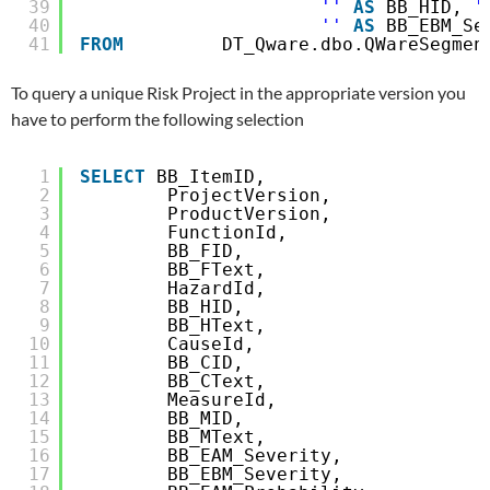
39
''
AS
BB_HID, 
'
40
''
AS
BB_EBM_Se
41
FROM
DT_Qware.dbo.QWareSegmen
To query a unique Risk Project in the appropriate version you
have to perform the following selection
1
SELECT
BB_ItemID, 
2
ProjectVersion, 
3
ProductVersion, 
4
FunctionId, 
5
BB_FID, 
6
BB_FText, 
7
HazardId, 
8
BB_HID, 
9
BB_HText, 
10
CauseId, 
11
BB_CID, 
12
BB_CText, 
13
MeasureId, 
14
BB_MID, 
15
BB_MText, 
16
BB_EAM_Severity, 
17
BB_EBM_Severity, 