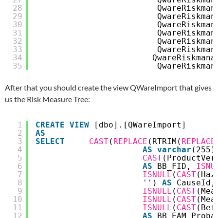
28
QwareRiskman
29
QwareRiskman
30
QwareRiskman
31
QwareRiskman
32
QwareRiskman
33
QwareRiskman
34
QwareRiskmana
35
QwareRiskman
After that you should create the view QWareImport that gives
us the Risk Measure Tree:
1
CREATE
VIEW
[dbo].[QWareImport]
2
AS
3
SELECT
CAST
(
REPLACE
(RTRIM(
REPLACE
4
AS
varchar
(255)
5
CAST
(ProductVer
6
AS
BB_FID, 
ISNU
7
ISNULL
(
CAST
(Haz
8
''
) 
AS
CauseId,
9
ISNULL
(
CAST
(Mea
10
ISNULL
(
CAST
(Mea
11
ISNULL
(
CAST
(Bef
12
AS
BB_EAM_Proba