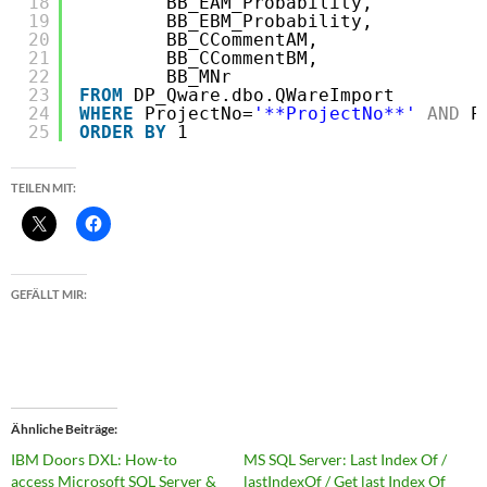
18
BB_EAM_Probability, 
19
BB_EBM_Probability, 
20
BB_CCommentAM, 
21
BB_CCommentBM,
22
BB_MNr
23
FROM
DP_Qware.dbo.QWareImport
24
WHERE
ProjectNo=
'**ProjectNo**'
AND
P
25
ORDER
BY
1
TEILEN MIT:
GEFÄLLT MIR:
Ähnliche Beiträge
IBM Doors DXL: How-to
MS SQL Server: Last Index Of /
access Microsoft SQL Server &
lastIndexOf / Get last Index Of