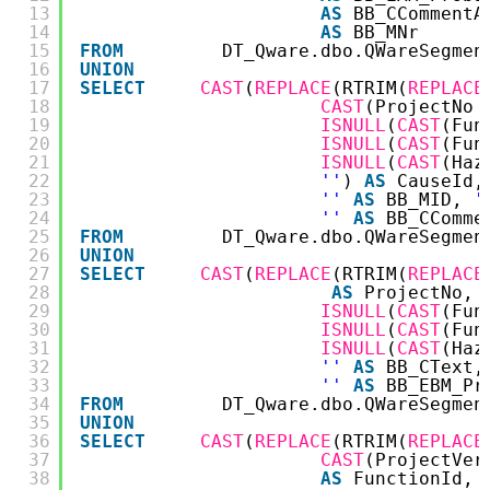
13
AS
BB_CCommentA
14
AS
BB_MNr
15
FROM
DT_Qware.dbo.QWareSegmen
16
UNION
17
SELECT
CAST
(
REPLACE
(RTRIM(
REPLACE
18
CAST
(ProjectNo 
19
ISNULL
(
CAST
(Fun
20
ISNULL
(
CAST
(Fun
21
ISNULL
(
CAST
(Haz
22
''
) 
AS
CauseId,
23
''
AS
BB_MID, 
'
24
''
AS
BB_CComme
25
FROM
DT_Qware.dbo.QWareSegmen
26
UNION
27
SELECT
CAST
(
REPLACE
(RTRIM(
REPLACE
28
AS
ProjectNo, 
29
ISNULL
(
CAST
(Fun
30
ISNULL
(
CAST
(Fun
31
ISNULL
(
CAST
(Haz
32
''
AS
BB_CText,
33
''
AS
BB_EBM_Pr
34
FROM
DT_Qware.dbo.QWareSegmen
35
UNION
36
SELECT
CAST
(
REPLACE
(RTRIM(
REPLACE
37
CAST
(ProjectVer
38
AS
FunctionId, 