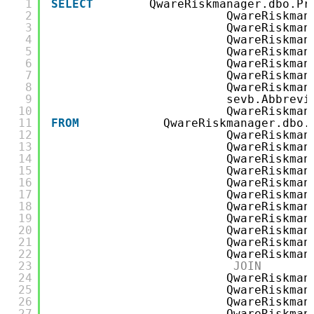
1
SELECT
QwareRiskmanager.dbo.Pr
2
QwareRiskman
3
QwareRiskman
4
QwareRiskman
5
QwareRiskman
6
QwareRiskman
7
QwareRiskman
8
QwareRiskman
9
sevb.Abbrevi
10
QwareRiskman
11
FROM
QwareRiskmanager.dbo.
12
QwareRiskman
13
QwareRiskman
14
QwareRiskman
15
QwareRiskman
16
QwareRiskman
17
QwareRiskman
18
QwareRiskman
19
QwareRiskman
20
QwareRiskman
21
QwareRiskman
22
QwareRiskman
23
JOIN
24
QwareRiskman
25
QwareRiskman
26
QwareRiskman
27
QwareRiskman