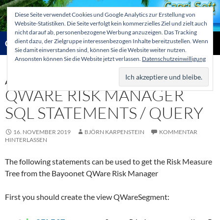
Zum
Diese Seite verwendet Cookies und Google Analytics zur Erstellung von
Inhalt
Website-Statistiken. Die Seite verfolgt kein kommerzielles Ziel und zielt auch
springen
nicht darauf ab, personenbezogene Werbung anzuzeigen. Das Tracking
Suchen
dient dazu, der Zielgruppe interessenbezogen Inhalte bereitzustellen. Wenn
Capri-Soft Knowledge database
Sie damit einverstanden sind, können Sie die Website weiter nutzen.
Ansonsten können Sie die Website jetzt verlassen.
Datenschutzeinwilligung
PRIMÄR
MENÜ
ALLGEMEIN
QWARE RISK MANAGER
SQL STATEMENTS / QUERY
16. NOVEMBER 2019
BJÖRN KARPENSTEIN
KOMMENTAR
HINTERLASSEN
The following statements can be used to get the Risk Measure
Tree from the Bayoonet QWare Risk Manager
First you should create the view QWareSegment: