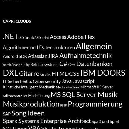
CAPRI CLOUDS
.NET
Access
Adobe Flex
3D Druck / 3D print
Allgemein
Algorithmen und Datenstrukturen
Aufnahmetechnik
Atlassian JIRA
Android SDK
C#
Datenbanken
Betriebssysteme
C++
Batch / Bash / Ruby
DXL
IBM DOORS
Gitarre
HTML/CSS
Grafik
Java
Javascript
IT Sicherheit u. Cybersecurity
Künstliche Intelligenz
Mechanik
Microsoft IIS Server
Medizintechnik
Musik
MS SQL Server
Modellierung
Mikrocontroller
Programmierung
Musikproduktion
PHP
Song Ideen
SAP
Sparx Systems Enterprise Architect
Spaß und Spiel
VBA
VST-Instrumente
SQL
Unsinn