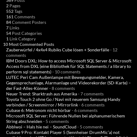
369
Posts
2
Pages
552
Tags
161
Comments
84
Comment Posters
7
Links
54
Post Categories
1
Link Category
10 Most Commented Posts
Zauberwürfel / 4x4x4 Rubiks Cube lösen + Sonderfälle
- 12
comments
IBM Doors DXL: How-to access Microsoft SQL Server & Microsoft
Access from DXL (eine Bibliothek für SQL Statements / a library to
perform sql statements)
- 10 comments
LUTEC Peri Cam Außenlampe mit Bewegungsmelder, Kamera,
Gegensprechanlage, Alarmanlage und Videorekorder (SD-Karte) –
der Fast-Alles-Könner
- 8 comments
Neuer Trend: Sharktrash aus Amerika
- 7 comments
Toyota Touch 2 ohne Go / Navi mit neuerem Samsung Handy
verbinden / Screenmirror / Mirrorlink
- 6 comments
Cubase 6: Metronom nicht hörbar
- 6 comments
Microsoft SQL Server: Führende Nullen bei alphanumerischem
String abschneiden
- 5 comments
Äbblwoi – Hals hie nei – SoundCloud
- 5 comments
Cubase 9 Pro: Kontakt Player 5 (Sennheiser DrumMic’a) not