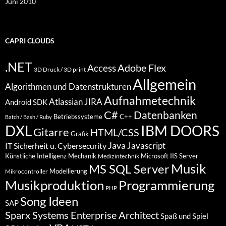
Juni 2010
CAPRI CLOUDS
.NET
Access
Adobe Flex
3D Druck / 3D print
Allgemein
Algorithmen und Datenstrukturen
Aufnahmetechnik
Atlassian JIRA
Android SDK
C#
Datenbanken
Betriebssysteme
C++
Batch / Bash / Ruby
DXL
IBM DOORS
Gitarre
HTML/CSS
Grafik
Java
Javascript
IT Sicherheit u. Cybersecurity
Künstliche Intelligenz
Mechanik
Microsoft IIS Server
Medizintechnik
Musik
MS SQL Server
Modellierung
Mikrocontroller
Programmierung
Musikproduktion
PHP
Song Ideen
SAP
Sparx Systems Enterprise Architect
Spaß und Spiel