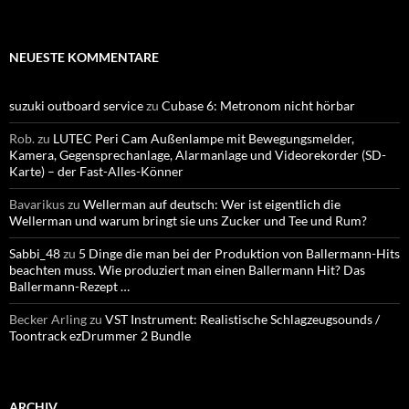
NEUESTE KOMMENTARE
suzuki outboard service
zu
Cubase 6: Metronom nicht hörbar
Rob.
zu
LUTEC Peri Cam Außenlampe mit Bewegungsmelder,
Kamera, Gegensprechanlage, Alarmanlage und Videorekorder (SD-
Karte) – der Fast-Alles-Könner
Bavarikus
zu
Wellerman auf deutsch: Wer ist eigentlich die
Wellerman und warum bringt sie uns Zucker und Tee und Rum?
Sabbi_48
zu
5 Dinge die man bei der Produktion von Ballermann-Hits
beachten muss. Wie produziert man einen Ballermann Hit? Das
Ballermann-Rezept …
Becker Arling
zu
VST Instrument: Realistische Schlagzeugsounds /
Toontrack ezDrummer 2 Bundle
ARCHIV