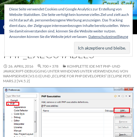
Zum
Diese Seite verwendet Cookies und Google Analytics zur Erstellung von
Inhalt
Website-Statistiken. Die Seite verfolgt kein kommerzielles Ziel und zielt auch
springen
nicht darauf ab, personenbezogene Werbung anzuzeigen. Das Tracking
Suchen
dient dazu, der Zielgruppe interessenbezogen Inhalte bereitzustellen. Wenn
Capri-Soft Knowledge database
Sie damit einverstanden sind, können Sie die Website weiter nutzen.
Ansonsten können Sie die Website jetzt verlassen.
Datenschutzeinwilligung
PRIMÄR
MENÜ
PHP_EXECUTABLES
26. APRIL 2016
700 × 378
KOMPLETTE IDE MIT PHP- UND
JAVASCRIPT-DEBUGGING UNTER WINDOWS UNTER VERWENDUNG VON
WAMPSERVER [V3.0.0] UND „ECLIPSE FOR PHP DEVELOPERS“ (ECLIPSE PDT)
MARS.2 [V4.5.2]