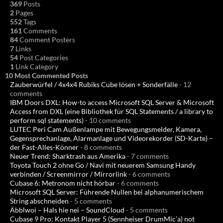
369
Posts
2
Pages
552
Tags
161
Comments
84
Comment Posters
7
Links
54
Post Categories
1
Link Category
10 Most Commented Posts
Zauberwürfel / 4x4x4 Rubiks Cube lösen + Sonderfälle
- 12
comments
IBM Doors DXL: How-to access Microsoft SQL Server & Microsoft
Access from DXL (eine Bibliothek für SQL Statements / a library to
perform sql statements)
- 10 comments
LUTEC Peri Cam Außenlampe mit Bewegungsmelder, Kamera,
Gegensprechanlage, Alarmanlage und Videorekorder (SD-Karte) –
der Fast-Alles-Könner
- 8 comments
Neuer Trend: Sharktrash aus Amerika
- 7 comments
Toyota Touch 2 ohne Go / Navi mit neuerem Samsung Handy
verbinden / Screenmirror / Mirrorlink
- 6 comments
Cubase 6: Metronom nicht hörbar
- 6 comments
Microsoft SQL Server: Führende Nullen bei alphanumerischem
String abschneiden
- 5 comments
Äbblwoi – Hals hie nei – SoundCloud
- 5 comments
Cubase 9 Pro: Kontakt Player 5 (Sennheiser DrumMic’a) not