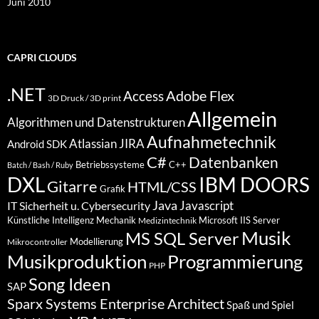
Juni 2010
CAPRI CLOUDS
.NET
Access
Adobe Flex
3D Druck / 3D print
Allgemein
Algorithmen und Datenstrukturen
Aufnahmetechnik
Atlassian JIRA
Android SDK
C#
Datenbanken
Betriebssysteme
C++
Batch / Bash / Ruby
DXL
IBM DOORS
Gitarre
HTML/CSS
Grafik
Java
Javascript
IT Sicherheit u. Cybersecurity
Künstliche Intelligenz
Mechanik
Microsoft IIS Server
Medizintechnik
Musik
MS SQL Server
Modellierung
Mikrocontroller
Programmierung
Musikproduktion
PHP
Song Ideen
SAP
Sparx Systems Enterprise Architect
Spaß und Spiel