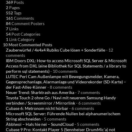
369
Posts
2
Pages
552
Tags
161
Comments
84
Comment Posters
7
Links
54
Post Categories
1
Link Category
10 Most Commented Posts
Zauberwürfel / 4x4x4 Rubiks Cube lösen + Sonderfälle
- 12
comments
IBM Doors DXL: How-to access Microsoft SQL Server & Microsoft
Access from DXL (eine Bibliothek für SQL Statements / a library to
perform sql statements)
- 10 comments
LUTEC Peri Cam Außenlampe mit Bewegungsmelder, Kamera,
Gegensprechanlage, Alarmanlage und Videorekorder (SD-Karte) –
der Fast-Alles-Könner
- 8 comments
Neuer Trend: Sharktrash aus Amerika
- 7 comments
Toyota Touch 2 ohne Go / Navi mit neuerem Samsung Handy
verbinden / Screenmirror / Mirrorlink
- 6 comments
Cubase 6: Metronom nicht hörbar
- 6 comments
Microsoft SQL Server: Führende Nullen bei alphanumerischem
String abschneiden
- 5 comments
Äbblwoi – Hals hie nei – SoundCloud
- 5 comments
Cubase 9 Pro: Kontakt Player 5 (Sennheiser DrumMic’a) not