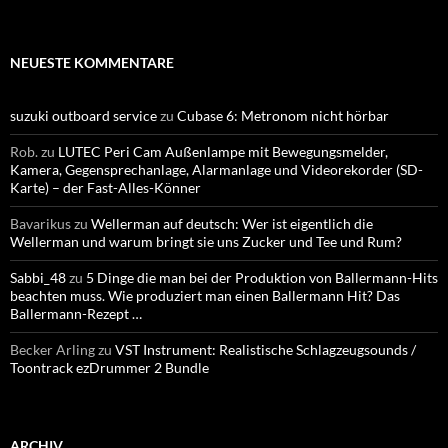
NEUESTE KOMMENTARE
suzuki outboard service
zu
Cubase 6: Metronom nicht hörbar
Rob.
zu
LUTEC Peri Cam Außenlampe mit Bewegungsmelder,
Kamera, Gegensprechanlage, Alarmanlage und Videorekorder (SD-
Karte) – der Fast-Alles-Könner
Bavarikus
zu
Wellerman auf deutsch: Wer ist eigentlich die
Wellerman und warum bringt sie uns Zucker und Tee und Rum?
Sabbi_48
zu
5 Dinge die man bei der Produktion von Ballermann-Hits
beachten muss. Wie produziert man einen Ballermann Hit? Das
Ballermann-Rezept …
Becker Arling
zu
VST Instrument: Realistische Schlagzeugsounds /
Toontrack ezDrummer 2 Bundle
ARCHIV