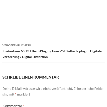
Beitragsnavigation
VERÖFFENTLICHT IN
Kostenloses VST3 Effect-Plugin / Free VST3 effects plugin: Digitale
Verzerrung / Digital Distortion
SCHREIBE EINEN KOMMENTAR
Deine E-Mail-Adresse wird nicht veröffentlicht.
Erforderliche Felder
sind mit
*
markiert
Kommentar
*