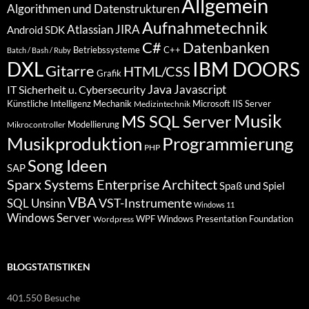
Allgemein
Algorithmen und Datenstrukturen
Aufnahmetechnik
Atlassian JIRA
Android SDK
C#
Datenbanken
Betriebssysteme
C++
Batch / Bash / Ruby
DXL
IBM DOORS
Gitarre
HTML/CSS
Grafik
Java
Javascript
IT Sicherheit u. Cybersecurity
Künstliche Intelligenz
Mechanik
Microsoft IIS Server
Medizintechnik
Musik
MS SQL Server
Modellierung
Mikrocontroller
Programmierung
Musikproduktion
PHP
Song Ideen
SAP
Sparx Systems Enterprise Architect
Spaß und Spiel
VBA
VST-Instrumente
SQL
Unsinn
Windows 11
Windows Server
WPF Windows Presentation Foundation
Wordpress
BLOGSTATISTIKEN
401.550 Besuche