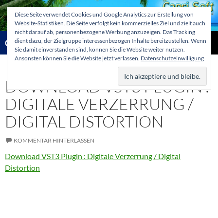
Zum
Diese Seite verwendet Cookies und Google Analytics zur Erstellung von
Inhalt
Website-Statistiken. Die Seite verfolgt kein kommerzielles Ziel und zielt auch
springen
nicht darauf ab, personenbezogene Werbung anzuzeigen. Das Tracking
Suchen
dient dazu, der Zielgruppe interessenbezogen Inhalte bereitzustellen. Wenn
Capri-Soft Knowledge database
Sie damit einverstanden sind, können Sie die Website weiter nutzen.
Ansonsten können Sie die Website jetzt verlassen.
Datenschutzeinwilligung
PRIMÄR
MENÜ
DOWNLOAD VST3 PLUGIN :
DIGITALE VERZERRUNG /
DIGITAL DISTORTION
KOMMENTAR HINTERLASSEN
Download VST3 Plugin : Digitale Verzerrung / Digital
Distortion