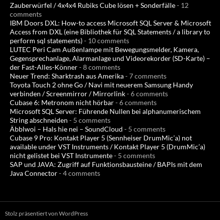
Zauberwürfel / 4x4x4 Rubiks Cube lösen + Sonderfälle
- 12
comments
IBM Doors DXL: How-to access Microsoft SQL Server & Microsoft
Access from DXL (eine Bibliothek für SQL Statements / a library to
perform sql statements)
- 10 comments
LUTEC Peri Cam Außenlampe mit Bewegungsmelder, Kamera,
Gegensprechanlage, Alarmanlage und Videorekorder (SD-Karte) –
der Fast-Alles-Könner
- 8 comments
Neuer Trend: Sharktrash aus Amerika
- 7 comments
Toyota Touch 2 ohne Go / Navi mit neuerem Samsung Handy
verbinden / Screenmirror / Mirrorlink
- 6 comments
Cubase 6: Metronom nicht hörbar
- 6 comments
Microsoft SQL Server: Führende Nullen bei alphanumerischem
String abschneiden
- 5 comments
Äbblwoi – Hals hie nei – SoundCloud
- 5 comments
Cubase 9 Pro: Kontakt Player 5 (Sennheiser DrumMic’a) not
available under VST Instruments / Kontakt Player 5 (DrumMic’a)
nicht gelistet bei VST Instrumente
- 5 comments
SAP und JAVA: Zugriff auf Funktionsbausteine / BAPIs mit dem
Java Connector
- 4 comments
Stolz präsentiert von WordPress