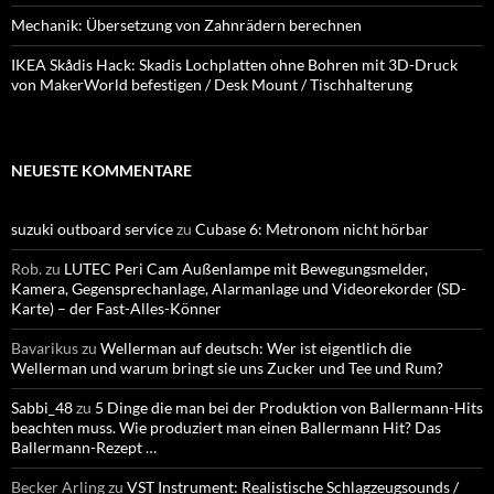
Mechanik: Übersetzung von Zahnrädern berechnen
IKEA Skådis Hack: Skadis Lochplatten ohne Bohren mit 3D-Druck
von MakerWorld befestigen / Desk Mount / Tischhalterung
NEUESTE KOMMENTARE
suzuki outboard service
zu
Cubase 6: Metronom nicht hörbar
Rob.
zu
LUTEC Peri Cam Außenlampe mit Bewegungsmelder,
Kamera, Gegensprechanlage, Alarmanlage und Videorekorder (SD-
Karte) – der Fast-Alles-Könner
Bavarikus
zu
Wellerman auf deutsch: Wer ist eigentlich die
Wellerman und warum bringt sie uns Zucker und Tee und Rum?
Sabbi_48
zu
5 Dinge die man bei der Produktion von Ballermann-Hits
beachten muss. Wie produziert man einen Ballermann Hit? Das
Ballermann-Rezept …
Becker Arling
zu
VST Instrument: Realistische Schlagzeugsounds /