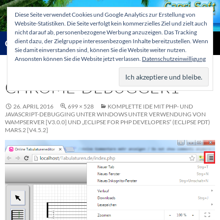
Zum
Diese Seite verwendet Cookies und Google Analytics zur Erstellung von
Inhalt
Website-Statistiken. Die Seite verfolgt kein kommerzielles Ziel und zielt auch
springen
nicht darauf ab, personenbezogene Werbung anzuzeigen. Das Tracking
Suchen
dient dazu, der Zielgruppe interessenbezogen Inhalte bereitzustellen. Wenn
Capri-Soft Knowledge database
Sie damit einverstanden sind, können Sie die Website weiter nutzen.
Ansonsten können Sie die Website jetzt verlassen.
Datenschutzeinwilligung
PRIMÄR
MENÜ
CHROME-DEBUGGER1
26. APRIL 2016
699 × 528
KOMPLETTE IDE MIT PHP- UND
JAVASCRIPT-DEBUGGING UNTER WINDOWS UNTER VERWENDUNG VON
WAMPSERVER [V3.0.0] UND „ECLIPSE FOR PHP DEVELOPERS“ (ECLIPSE PDT)
MARS.2 [V4.5.2]