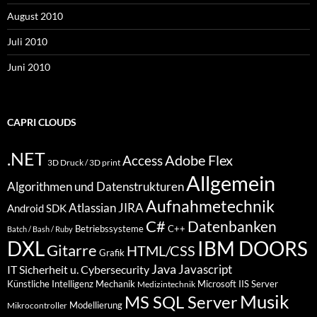
August 2010
Juli 2010
Juni 2010
CAPRI CLOUDS
.NET
Access
Adobe Flex
3D Druck / 3D print
Allgemein
Algorithmen und Datenstrukturen
Aufnahmetechnik
Atlassian JIRA
Android SDK
C#
Datenbanken
Betriebssysteme
C++
Batch / Bash / Ruby
DXL
IBM DOORS
Gitarre
HTML/CSS
Grafik
Java
Javascript
IT Sicherheit u. Cybersecurity
Künstliche Intelligenz
Mechanik
Microsoft IIS Server
Medizintechnik
Musik
MS SQL Server
Modellierung
Mikrocontroller