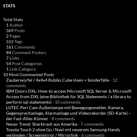
STATS
Total Stats
1
Author
369
Posts
2
Pages
552
Tags
161
Comments
84
Comment Posters
7
Links
54
Post Categories
1
Link Category
10 Most Commented Posts
Zauberwürfel / 4x4x4 Rubiks Cube lösen + Sonderfälle
- 12
comments
IBM Doors DXL: How-to access Microsoft SQL Server & Microsoft
Access from DXL (eine Bibliothek für SQL Statements / a library to
perform sql statements)
- 10 comments
LUTEC Peri Cam Außenlampe mit Bewegungsmelder, Kamera,
Gegensprechanlage, Alarmanlage und Videorekorder (SD-Karte) –
der Fast-Alles-Könner
- 8 comments
Neuer Trend: Sharktrash aus Amerika
- 7 comments
Toyota Touch 2 ohne Go / Navi mit neuerem Samsung Handy
verbinden / Screenmirror / Mirrorlink
- 6 comments