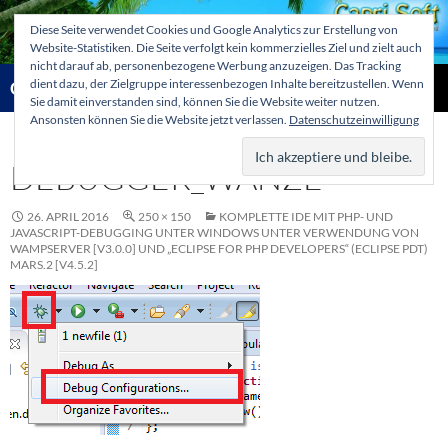
Zum
Diese Seite verwendet Cookies und Google Analytics zur Erstellung von
Inhalt
Website-Statistiken. Die Seite verfolgt kein kommerzielles Ziel und zielt auch
springen
nicht darauf ab, personenbezogene Werbung anzuzeigen. Das Tracking
Suchen
dient dazu, der Zielgruppe interessenbezogen Inhalte bereitzustellen. Wenn
Capri-Soft Knowledge database
Sie damit einverstanden sind, können Sie die Website weiter nutzen.
Ansonsten können Sie die Website jetzt verlassen.
Datenschutzeinwilligung
PRIMÄR
MENÜ
DEBUGGER_WANZE
26. APRIL 2016
250 × 150
KOMPLETTE IDE MIT PHP- UND
JAVASCRIPT-DEBUGGING UNTER WINDOWS UNTER VERWENDUNG VON
WAMPSERVER [V3.0.0] UND „ECLIPSE FOR PHP DEVELOPERS“ (ECLIPSE PDT)
MARS.2 [V4.5.2]