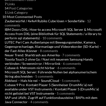
7
Links
54
Post Categories
1
Link Category
10 Most Commented Posts
Zauberwürfel / 4x4x4 Rubiks Cube lösen + Sonderfälle
- 12
comments
IBM Doors DXL: How-to access Microsoft SQL Server & Microsoft
Access from DXL (eine Bibliothek für SQL Statements / a library to
perform sql statements)
- 10 comments
LUTEC Peri Cam Außenlampe mit Bewegungsmelder, Kamera,
Gegensprechanlage, Alarmanlage und Videorekorder (SD-Karte) –
der Fast-Alles-Könner
- 8 comments
Neuer Trend: Sharktrash aus Amerika
- 7 comments
Toyota Touch 2 ohne Go / Navi mit neuerem Samsung Handy
verbinden / Screenmirror / Mirrorlink
- 6 comments
Cubase 6: Metronom nicht hörbar
- 6 comments
Microsoft SQL Server: Führende Nullen bei alphanumerischem
String abschneiden
- 5 comments
Äbblwoi – Hals hie nei – SoundCloud
- 5 comments
Cubase 9 Pro: Kontakt Player 5 (Sennheiser DrumMic’a) not
available under VST Instruments / Kontakt Player 5 (DrumMic’a)
nicht gelistet bei VST Instrumente
- 5 comments
SAP und JAVA: Zugriff auf Funktionsbausteine / BAPIs mit dem
Java Connector
- 4 comments