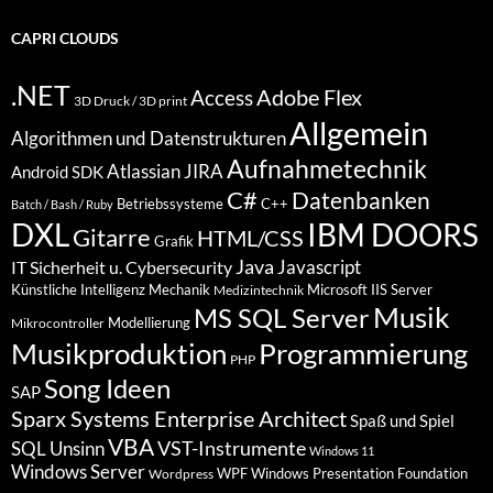
CAPRI CLOUDS
.NET
Access
Adobe Flex
3D Druck / 3D print
Allgemein
Algorithmen und Datenstrukturen
Aufnahmetechnik
Atlassian JIRA
Android SDK
C#
Datenbanken
Betriebssysteme
C++
Batch / Bash / Ruby
DXL
IBM DOORS
Gitarre
HTML/CSS
Grafik
Java
Javascript
IT Sicherheit u. Cybersecurity
Künstliche Intelligenz
Mechanik
Microsoft IIS Server
Medizintechnik
Musik
MS SQL Server
Modellierung
Mikrocontroller
Programmierung
Musikproduktion
PHP
Song Ideen
SAP
Sparx Systems Enterprise Architect
Spaß und Spiel
VBA
VST-Instrumente
SQL
Unsinn
Windows 11
Windows Server
WPF Windows Presentation Foundation
Wordpress