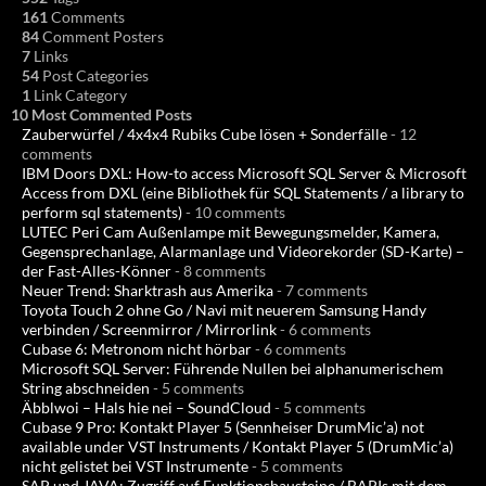
161
Comments
84
Comment Posters
7
Links
54
Post Categories
1
Link Category
10 Most Commented Posts
Zauberwürfel / 4x4x4 Rubiks Cube lösen + Sonderfälle
- 12
comments
IBM Doors DXL: How-to access Microsoft SQL Server & Microsoft
Access from DXL (eine Bibliothek für SQL Statements / a library to
perform sql statements)
- 10 comments
LUTEC Peri Cam Außenlampe mit Bewegungsmelder, Kamera,
Gegensprechanlage, Alarmanlage und Videorekorder (SD-Karte) –
der Fast-Alles-Könner
- 8 comments
Neuer Trend: Sharktrash aus Amerika
- 7 comments
Toyota Touch 2 ohne Go / Navi mit neuerem Samsung Handy
verbinden / Screenmirror / Mirrorlink
- 6 comments
Cubase 6: Metronom nicht hörbar
- 6 comments
Microsoft SQL Server: Führende Nullen bei alphanumerischem
String abschneiden
- 5 comments
Äbblwoi – Hals hie nei – SoundCloud
- 5 comments
Cubase 9 Pro: Kontakt Player 5 (Sennheiser DrumMic’a) not
available under VST Instruments / Kontakt Player 5 (DrumMic’a)
nicht gelistet bei VST Instrumente
- 5 comments
SAP und JAVA: Zugriff auf Funktionsbausteine / BAPIs mit dem