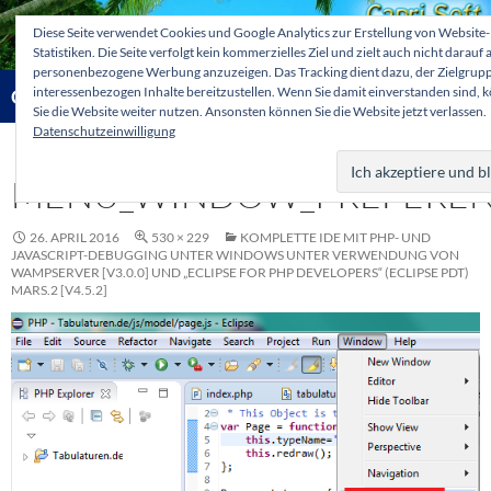
Zum
Diese Seite verwendet Cookies und Google Analytics zur Erstellung von Website-
Inhalt
Statistiken. Die Seite verfolgt kein kommerzielles Ziel und zielt auch nicht darauf 
springen
personenbezogene Werbung anzuzeigen. Das Tracking dient dazu, der Zielgrup
Suchen
interessenbezogen Inhalte bereitzustellen. Wenn Sie damit einverstanden sind, 
Capri-Soft Knowledge database
Sie die Website weiter nutzen. Ansonsten können Sie die Website jetzt verlassen.
Datenschutzeinwilligung
PRIMÄR
MENÜ
MENU_WINDOW_PREFEREN
26. APRIL 2016
530 × 229
KOMPLETTE IDE MIT PHP- UND
JAVASCRIPT-DEBUGGING UNTER WINDOWS UNTER VERWENDUNG VON
WAMPSERVER [V3.0.0] UND „ECLIPSE FOR PHP DEVELOPERS“ (ECLIPSE PDT)
MARS.2 [V4.5.2]