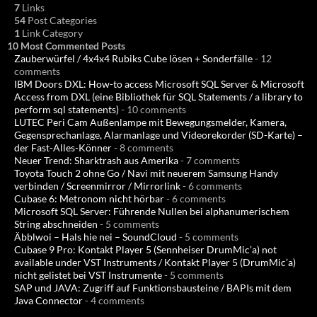
7
Links
54
Post Categories
1
Link Category
10 Most Commented Posts
Zauberwürfel / 4x4x4 Rubiks Cube lösen + Sonderfälle
- 12
comments
IBM Doors DXL: How-to access Microsoft SQL Server & Microsoft
Access from DXL (eine Bibliothek für SQL Statements / a library to
perform sql statements)
- 10 comments
LUTEC Peri Cam Außenlampe mit Bewegungsmelder, Kamera,
Gegensprechanlage, Alarmanlage und Videorekorder (SD-Karte) –
der Fast-Alles-Könner
- 8 comments
Neuer Trend: Sharktrash aus Amerika
- 7 comments
Toyota Touch 2 ohne Go / Navi mit neuerem Samsung Handy
verbinden / Screenmirror / Mirrorlink
- 6 comments
Cubase 6: Metronom nicht hörbar
- 6 comments
Microsoft SQL Server: Führende Nullen bei alphanumerischem
String abschneiden
- 5 comments
Äbblwoi – Hals hie nei – SoundCloud
- 5 comments
Cubase 9 Pro: Kontakt Player 5 (Sennheiser DrumMic’a) not
available under VST Instruments / Kontakt Player 5 (DrumMic’a)
nicht gelistet bei VST Instrumente
- 5 comments
SAP und JAVA: Zugriff auf Funktionsbausteine / BAPIs mit dem
Java Connector
- 4 comments