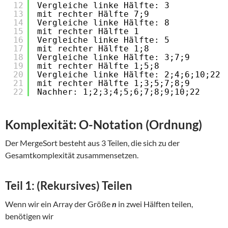
12
Vergleiche linke Hälfte: 3
13
mit rechter Hälfte 7;9
14
Vergleiche linke Hälfte: 8
15
mit rechter Hälfte 1
16
Vergleiche linke Hälfte: 5
17
mit rechter Hälfte 1;8
18
Vergleiche linke Hälfte: 3;7;9
19
mit rechter Hälfte 1;5;8
20
Vergleiche linke Hälfte: 2;4;6;10;22
21
mit rechter Hälfte 1;3;5;7;8;9
22
Nachher: 1;2;3;4;5;6;7;8;9;10;22
Komplexität: O-Notation (Ordnung)
Der MergeSort besteht aus 3 Teilen, die sich zu der
Gesamtkomplexität zusammensetzen.
Teil 1: (Rekursives) Teilen
Wenn wir ein Array der Größe
n
in zwei Hälften teilen,
benötigen wir