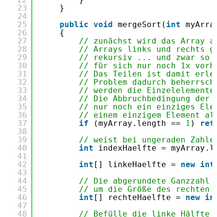
23
}
24
25
public
void
mergeSort(
int
myArra
26
{
27
// zunächst wird das Array a
28
// Arrays links und rechts g
29
// rekursiv ... und zwar so 
30
// für sich nur noch 1x vorh
31
// Das Teilen ist damit erle
32
// Problem dadurch beherrsch
33
// werden die Einzelelemente
34
// Die Abbruchbedingung der 
35
// nur noch ein einziges Ele
36
// einem einzigem Element al
37
if
(myArray.length == 
1
) 
ret
38
39
// weist bei ungeraden Zahle
40
int
indexHaelfte = myArray.l
41
42
int
[] linkeHaelfte = 
new
int
43
44
// Die abgerundete Ganzzahl 
45
// um die Größe des rechten 
46
int
[] rechteHaelfte = 
new
in
47
48
// Befülle die linke Hälfte 