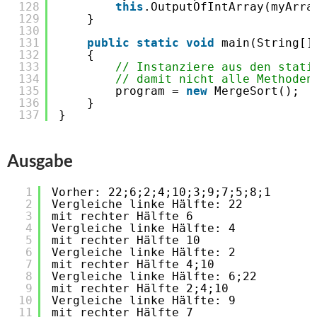
128
this
.OutputOfIntArray(myArra
129
}
130
131
public
static
void
main(String[]
132
{
133
// Instanziere aus den stati
134
// damit nicht alle Methoden
135
program = 
new
MergeSort();
136
}
137
}
Ausgabe
1
Vorher: 22;6;2;4;10;3;9;7;5;8;1
2
Vergleiche linke Hälfte: 22
3
mit rechter Hälfte 6
4
Vergleiche linke Hälfte: 4
5
mit rechter Hälfte 10
6
Vergleiche linke Hälfte: 2
7
mit rechter Hälfte 4;10
8
Vergleiche linke Hälfte: 6;22
9
mit rechter Hälfte 2;4;10
10
Vergleiche linke Hälfte: 9
11
mit rechter Hälfte 7