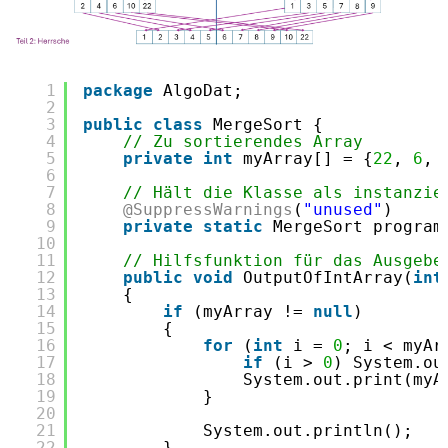
1
package
AlgoDat;
2
3
public
class
MergeSort {
4
// Zu sortierendes Array
5
private
int
myArray[] = {
22
, 
6
, 
6
7
// Hält die Klasse als instanzie
8
@SuppressWarnings
(
"unused"
)
9
private
static
MergeSort program
10
11
// Hilfsfunktion für das Ausgebe
12
public
void
OutputOfIntArray(
int
13
{
14
if
(myArray != 
null
)
15
{
16
for
(
int
i = 
0
; i < myAr
17
if
(i > 
0
) System.ou
18
System.out.print(myA
19
}
20
21
System.out.println();
22
}