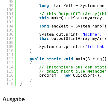
98
99
long
startZeit = System.nano
100
101
// this.OutputOfIntArray(thi
102
this
.makeQuickSort(myArray, 
103
104
long
endZeit = System.nanoTi
105
106
System.out.print(
"Nachher: "
107
this
.OutputOfIntArray(myArra
108
109
System.out.println(
"Ich habe
110
}
111
112
public
static
void
main(String[]
113
{
114
// Instanziere aus den stati
115
// damit nicht alle Methoden
116
program = 
new
QuickSort();
117
}
118
}
Ausgabe