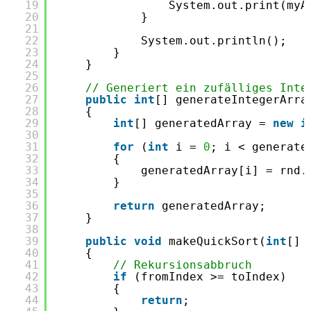
19
System.out.print(myA
20
}
21
22
System.out.println();
23
}
24
}
25
26
// Generiert ein zufälliges Inte
27
public
int
[] generateIntegerArra
28
{       
29
int
[] generatedArray = 
new
i
30
31
for
(
int
i = 
0
; i < generate
32
{
33
generatedArray[i] = rnd.
34
}
35
36
return
generatedArray;
37
}
38
39
public
void
makeQuickSort(
int
[] 
40
{
41
// Rekursionsabbruch
42
if
(fromIndex >= toIndex)
43
{
44
return
;