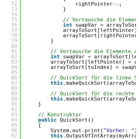
72
rightPointer--;
73
}
74
75
// Vertausche die Elemen
76
int
swapVar = arrayToSor
77
arrayToSort[leftPointer]
78
arrayToSort[rightPointer
79
}
80
81
// Vertausche die Elemente a
82
int
swapVar = arrayToSort[le
83
arrayToSort[leftPointer] = a
84
arrayToSort[toIndex] = swapV
85
86
// QuickSort für die linke S
87
this
.makeQuickSort(arrayToSo
88
89
// QuickSort für die rechte 
90
this
.makeQuickSort(arrayToSo
91
}
92
93
// Konstruktor
94
public
QuickSort()
95
{
96
System.out.print(
"Vorher: "
)
97
this
.OutputOfIntArray(myArra