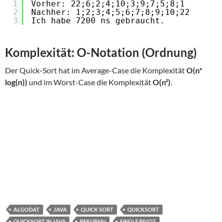
1
Vorher: 22;6;2;4;10;3;9;7;5;8;1
2
Nachher: 1;2;3;4;5;6;7;8;9;10;22
3
Ich habe 7200 ns gebraucht.
Komplexität: O-Notation (Ordnung)
Der Quick-Sort hat im Average-Case die Komplexität
O(n*
log(n))
und im Worst-Case die Komplexität
O(n²)
.
ALGODAT
JAVA
QUICK SORT
QUICKSORT
QUICKSORT IN JAVA
REKURSIV
SINGLE PIVOT