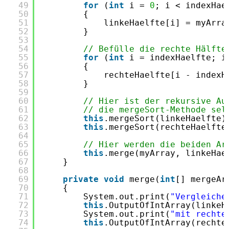
49
for
(
int
i = 
0
; i < indexHae
50
{
51
linkeHaelfte[i] = myArra
52
}
53
54
// Befülle die rechte Hälfte
55
for
(
int
i = indexHaelfte; i
56
{
57
rechteHaelfte[i - indexH
58
}
59
60
// Hier ist der rekursive Au
61
// die mergeSort-Methode sel
62
this
.mergeSort(linkeHaelfte)
63
this
.mergeSort(rechteHaelfte
64
65
// Hier werden die beiden Ar
66
this
.merge(myArray, linkeHae
67
}
68
69
private
void
merge(
int
[] mergeAr
70
{
71
System.out.print(
"Vergleiche
72
this
.OutputOfIntArray(linkeH
73
System.out.print(
"mit rechte
74
this
.OutputOfIntArray(rechte