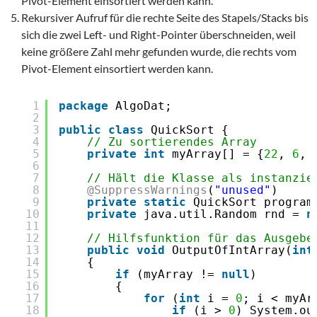
Pivot-Element einsortiert werden kann.
Rekursiver Aufruf für die rechte Seite des Stapels/Stacks bis
sich die zwei Left- und Right-Pointer überschneiden, weil
keine größere Zahl mehr gefunden wurde, die rechts vom
Pivot-Element einsortiert werden kann.
1
package
AlgoDat;
2
3
public
class
QuickSort {
4
// Zu sortierendes Array
5
private
int
myArray[] = {
22
, 
6
, 
6
7
// Hält die Klasse als instanzie
8
@SuppressWarnings
(
"unused"
)
9
private
static
QuickSort program
10
private
java.util.Random rnd = 
n
11
12
// Hilfsfunktion für das Ausgebe
13
public
void
OutputOfIntArray(
int
14
{
15
if
(myArray != 
null
)
16
{
17
for
(
int
i = 
0
; i < myAr
18
if
(i > 
0
) System.ou