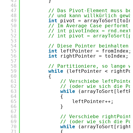
45
}
46
47
// Das Pivot-Element muss be
48
// und kann willkürlich gewä
49
int
pivot = arrayToSort[toIn
50
// Im Average Case performt 
51
// int pivotIndex = rnd.next
52
// int pivot = arrayToSort[p
53
54
// Diese Pointer beinhalten 
55
int
leftPointer = fromIndex;
56
int
rightPointer = toIndex;
57
58
// Partitioniere, so lange w
59
while
(leftPointer < rightPo
60
{
61
// Verschiebe leftPointe
62
// (oder wie sich die Po
63
while
(arrayToSort[leftP
64
{
65
leftPointer++;
66
}
67
68
// Verschiebe rightPoint
69
// (oder wie sich die Po
70
while
(arrayToSort[right
71
{