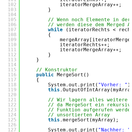
102
iteratorMergeArray++;
103
}
104
105
// Wenn noch Elemente in der
106
// werden diese dem Merged A
107
while
(iteratorRechts < rech
108
{
109
mergeArray[iteratorMerge
110
iteratorRechts++;
111
iteratorMergeArray++;
112
}
113
}
114
115
// Konstruktor
116
public
MergeSort()
117
{
118
System.out.print(
"Vorher: "
)
119
this
.OutputOfIntArray(myArra
120
121
// Wir lagern alles weitere 
122
// da MergeSort ein rekursiv
123
// Funktion aufgerufen werde
124
// unsortierten Array
125
this
.mergeSort(myArray);
126
127
System.out.print(
"Nachher: "