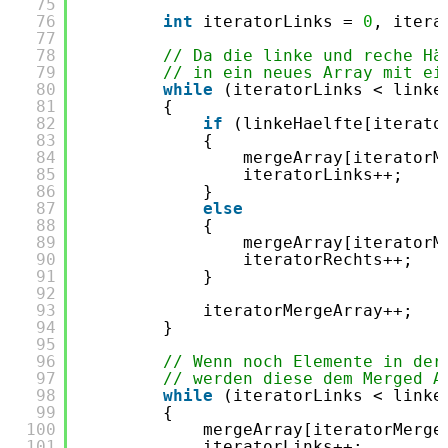
75
76
int
iteratorLinks = 
0
, itera
77
78
// Da die linke und reche Hä
79
// in ein neues Array mit ei
80
while
(iteratorLinks < linke
81
{
82
if
(linkeHaelfte[iterato
83
{
84
mergeArray[iteratorM
85
iteratorLinks++;
86
}
87
else
88
{
89
mergeArray[iteratorM
90
iteratorRechts++;
91
}
92
93
iteratorMergeArray++;
94
}
95
96
// Wenn noch Elemente in der
97
// werden diese dem Merged A
98
while
(iteratorLinks < linke
99
{
100
mergeArray[iteratorMerge
101
iteratorLinks++;