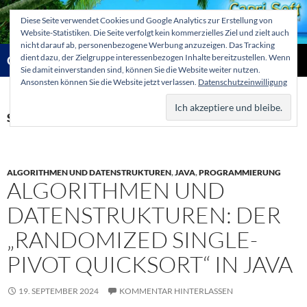
Zum
Diese Seite verwendet Cookies und Google Analytics zur Erstellung von
Inhalt
Website-Statistiken. Die Seite verfolgt kein kommerzielles Ziel und zielt auch
springen
nicht darauf ab, personenbezogene Werbung anzuzeigen. Das Tracking
Suchen
dient dazu, der Zielgruppe interessenbezogen Inhalte bereitzustellen. Wenn
Capri-Soft Knowledge database
Sie damit einverstanden sind, können Sie die Website weiter nutzen.
Ansonsten können Sie die Website jetzt verlassen.
Datenschutzeinwilligung
PRIMÄR
MENÜ
Schlagwortarchiv: Rekursiv
ALGORITHMEN UND DATENSTRUKTUREN
,
JAVA
,
PROGRAMMIERUNG
ALGORITHMEN UND
DATENSTRUKTUREN: DER
„RANDOMIZED SINGLE-
PIVOT QUICKSORT“ IN JAVA
19. SEPTEMBER 2024
KOMMENTAR HINTERLASSEN