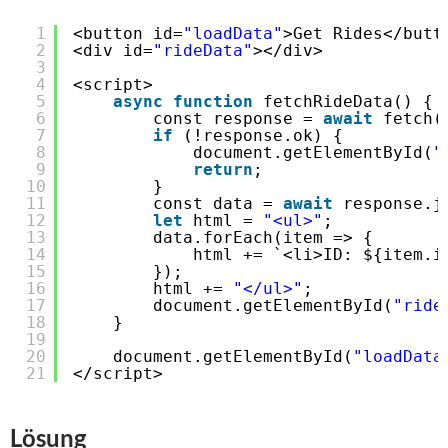
1
<button id=
"loadData"
>Get Rides</butt
2
<div id=
"rideData"
></div>
3
4
<script>
5
async
function
fetchRideData() {
6
const response = 
await
fetch(
7
if
(!response.ok) {
8
document.getElementById(
"
9
return
;
10
}
11
const data = 
await
response.j
12
let
html = 
"<ul>"
;
13
data.forEach(item => {
14
html += `<li>ID: ${item.i
15
});
16
html += 
"</ul>"
;
17
document.getElementById(
"ride
18
}
19
20
document.getElementById(
"loadData
21
</script>
Lösung