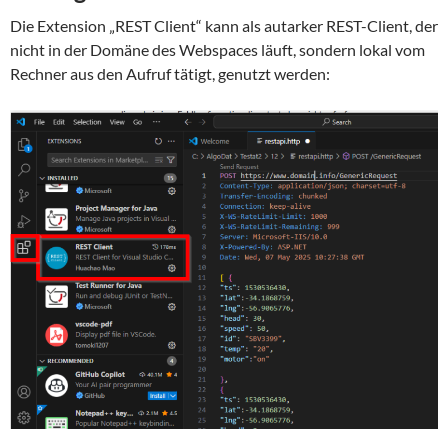
Die Extension „REST Client“ kann als autarker REST-Client, der
nicht in der Domäne des Webspaces läuft, sondern lokal vom
Rechner aus den Aufruf tätigt, genutzt werden: