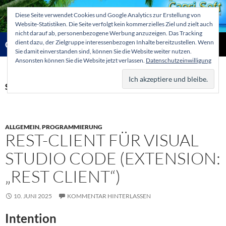
Zum
Diese Seite verwendet Cookies und Google Analytics zur Erstellung von
Inhalt
Website-Statistiken. Die Seite verfolgt kein kommerzielles Ziel und zielt auch
springen
nicht darauf ab, personenbezogene Werbung anzuzeigen. Das Tracking
Suchen
dient dazu, der Zielgruppe interessenbezogen Inhalte bereitzustellen. Wenn
Capri-Soft Knowledge database
Sie damit einverstanden sind, können Sie die Website weiter nutzen.
Ansonsten können Sie die Website jetzt verlassen.
Datenschutzeinwilligung
PRIMÄR
MENÜ
Schlagwortarchiv: cross domain policy
ALLGEMEIN
,
PROGRAMMIERUNG
REST-CLIENT FÜR VISUAL
STUDIO CODE (EXTENSION:
„REST CLIENT“)
10. JUNI 2025
KOMMENTAR HINTERLASSEN
Intention