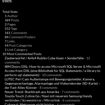
STATS
Total Stats
1
Author
369
Posts
2
Pages
552
Tags
161
Comments
84
Comment Posters
7
Links
54
Post Categories
1
Link Category
10 Most Commented Posts
Zauberwürfel / 4x4x4 Rubiks Cube lösen + Sonderfälle
- 12
comments
IBM Doors DXL: How-to access Microsoft SQL Server & Microsoft
Access from DXL (eine Bibliothek für SQL Statements / a library to
perform sql statements)
- 10 comments
LUTEC Peri Cam Außenlampe mit Bewegungsmelder, Kamera,
Gegensprechanlage, Alarmanlage und Videorekorder (SD-Karte) –
der Fast-Alles-Könner
- 8 comments
Neuer Trend: Sharktrash aus Amerika
- 7 comments
Toyota Touch 2 ohne Go / Navi mit neuerem Samsung Handy
verbinden / Screenmirror / Mirrorlink
- 6 comments
Cubase 6: Metronom nicht hörbar
- 6 comments