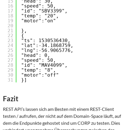
15
"head": 30,
16
"speed": 50,
17
"id": "SBV3399",
18
"temp": "20",
19
"motor":"on"
20
21
},
22
{
23
"ts": 1530536430,
24
"lat":-34.1868759,
25
"lng":-56.9065776,
26
"head": 0,
27
"speed": 50,
28
"id": "MAV4099",
29
"temp": "8",
30
"motor":"off"
31
}]
Fazit
REST API’s lassen sich am Besten mit einem REST-Client
testen / aufrufen, der nicht auf dem Domain-Space läuft, auf
dem die Endpunkte gehostet sind um CORP zu testen. Dies
verhindert unangenehme Überraschungen zwischen der