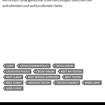
aufrufenden und aufzurufenden Seite.
CORP
CROSS DOMAIN POLICY
CROSS ORIGIN
CROSS SITE POLICY
CROSS-ORIGIN
REST API TESTEN
REST CLIENT
REST SERVICE AUFRUFEN
REST TESTEN
REST-CLIENT
SERVICES TESTEN
TESTEN VON REST
WEB CLIENT
WEB-CLIENT