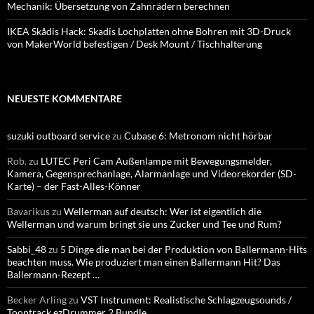
Mechanik: Übersetzung von Zahnrädern berechnen
IKEA Skådis Hack: Skadis Lochplatten ohne Bohren mit 3D-Druck
von MakerWorld befestigen / Desk Mount / Tischhalterung
NEUESTE KOMMENTARE
suzuki outboard service
zu
Cubase 6: Metronom nicht hörbar
Rob.
zu
LUTEC Peri Cam Außenlampe mit Bewegungsmelder,
Kamera, Gegensprechanlage, Alarmanlage und Videorekorder (SD-
Karte) – der Fast-Alles-Könner
Bavarikus
zu
Wellerman auf deutsch: Wer ist eigentlich die
Wellerman und warum bringt sie uns Zucker und Tee und Rum?
Sabbi_48
zu
5 Dinge die man bei der Produktion von Ballermann-Hits
beachten muss. Wie produziert man einen Ballermann Hit? Das
Ballermann-Rezept …
Becker Arling
zu
VST Instrument: Realistische Schlagzeugsounds /
Toontrack ezDrummer 2 Bundle