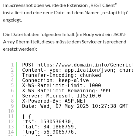
Im Screenshot oben wurde die Extension „REST Client“
installiert und eine neue Datei mit dem Namen „restapi.http“
angelegt.
Die Datei hat den folgenden Inhalt (im Body wird ein JSON-
Array übermittelt, dieses müsste dem Service entsprechend
ersetzt werden):
1
POST 
https://www.domain.info/GenericR
2
Content-Type: application/json; chars
3
Transfer-Encoding: chunked
4
Connection: keep-alive
5
X-WS-RateLimit-Limit: 1000
6
X-WS-RateLimit-Remaining: 999
7
Server: Microsoft-IIS/10.0
8
X-Powered-By: ASP.NET
9
Date: Wed, 07 May 2025 10:27:38 GMT
10
11
[ {
12
"ts": 1530536430,
13
"lat":-34.1868759,
14
"lng":-56.9065776,