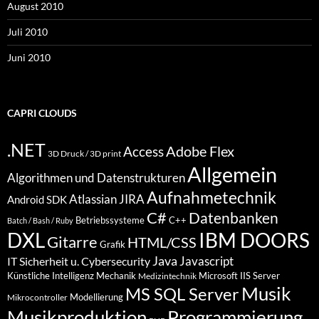
August 2010
Juli 2010
Juni 2010
CAPRI CLOUDS
.NET
Access
Adobe Flex
3D Druck / 3D print
Allgemein
Algorithmen und Datenstrukturen
Aufnahmetechnik
Atlassian JIRA
Android SDK
C#
Datenbanken
Betriebssysteme
C++
Batch / Bash / Ruby
DXL
IBM DOORS
Gitarre
HTML/CSS
Grafik
Java
Javascript
IT Sicherheit u. Cybersecurity
Künstliche Intelligenz
Mechanik
Microsoft IIS Server
Medizintechnik
Musik
MS SQL Server
Modellierung
Mikrocontroller
Programmierung
Musikproduktion