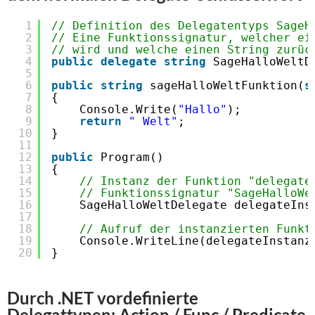
1
// Definition des Delegatentyps SageH
2
// Eine Funktionssignatur, welcher ei
3
// wird und welche einen String zurüc
4
public
delegate
string
SageHalloWeltD
5
6
public
string
sageHalloWeltFunktion(
s
7
{
8
Console.Write(
"Hallo"
);
9
return
" Welt"
;
10
}
11
12
public
Program()
13
{
14
// Instanz der Funktion "delegate
15
// Funktionssignatur "SageHalloWe
16
SageHalloWeltDelegate delegateIns
17
18
// Aufruf der instanzierten Funkt
19
Console.WriteLine(delegateInstanz
20
}
Durch .NET vordefinierte
Delegattypen: Action / Func / Predicate