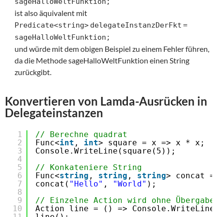
sageHalloWeltFunktion;
ist also äquivalent mit
Predicate<string>
delegateInstanzDerFkt
=
sageHalloWeltFunktion;
und würde mit dem obigen Beispiel zu einem Fehler führen,
da die Methode sageHalloWeltFunktion einen String
zurückgibt.
Konvertieren von Lamda-Ausrücken in
Delegateinstanzen
1
// Berechne quadrat
2
Func<
int
, 
int
> square = x => x * x; 
3
Console.WriteLine(square(5));
4
5
// Konkateniere String
6
Func<
string
, 
string
, 
string
> concat =
7
concat(
"Hello"
, 
"World"
);
8
9
// Einzelne Action wird ohne Übergabe
10
Action line = () => Console.WriteLine
11
line();