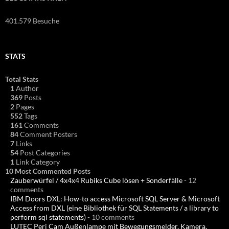
401.579 Besuche
STATS
Total Stats
1
Author
369
Posts
2
Pages
552
Tags
161
Comments
84
Comment Posters
7
Links
54
Post Categories
1
Link Category
10 Most Commented Posts
Zauberwürfel / 4x4x4 Rubiks Cube lösen + Sonderfälle
- 12
comments
IBM Doors DXL: How-to access Microsoft SQL Server & Microsoft
Access from DXL (eine Bibliothek für SQL Statements / a library to
perform sql statements)
- 10 comments
LUTEC Peri Cam Außenlampe mit Bewegungsmelder, Kamera,