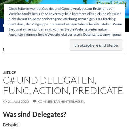
Zum
Diese Seite verwendet Cookies und Google Analytics zur Erstellung von
Inhalt
Website-Statistiken. Die Seite verfolgt kein kommerzielles Ziel und zielt auch
springen
nicht darauf ab, personenbezogene Werbung anzuzeigen. Das Tracking
Suchen
dient dazu, der Zielgruppe interessenbezogen Inhalte bereitzustellen. Wenn
Capri-Soft Knowledge database
Sie damit einverstanden sind, können Sie die Website weiter nutzen.
Ansonsten können Sie die Website jetzt verlassen.
Datenschutzeinwilligung
PRIMÄR
MENÜ
Schlagwortarchiv: #action
.NET
,
C#
C# UND DELEGATEN,
FUNC, ACTION, PREDICATE
21. JULI 2020
KOMMENTAR HINTERLASSEN
Was sind Delegates?
Beispiel: