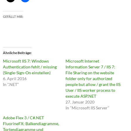
GEFÄLLT MIR:
Ähnliche Beiträge
Microsoft IIS 7: Windows
Microsoft Internet
Authentication fehlt / missing
Information Server 7 / IIS 7:
(Single-Sign-On einstellen)
File Sharing on the website
6. April 2016
folder only for authorized
In ".NET"
people but allow / grant the IIS
User / IIS worker process to
execute ASP.NET
27. Januar 2020
In "Microsoft IIS Server"
Adobe Flex 3 / C#.NET
FluorineFX: Balkendiagramme,
Tortendiagramme und