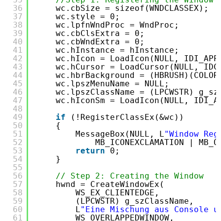
36
wc.cbSize = sizeof(WNDCLASSEX);
37
wc.style = 0;
38
wc.lpfnWndProc = WndProc;
39
wc.cbClsExtra = 0;
40
wc.cbWndExtra = 0;
41
wc.hInstance = hInstance;
42
wc.hIcon = LoadIcon(NULL, IDI_APP
43
wc.hCursor = LoadCursor(NULL, IDC
44
wc.hbrBackground = (HBRUSH)(COLOR
45
wc.lpszMenuName = NULL;
46
wc.lpszClassName = (LPCWSTR) g_sz
47
wc.hIconSm = LoadIcon(NULL, IDI_A
48
49
if
(!RegisterClassEx(&wc))
50
{
51
MessageBox(NULL, L
"Window Reg
52
MB_ICONEXCLAMATION | MB_O
53
return
0;
54
}
55
56
// Step 2: Creating the Window
57
hwnd = CreateWindowEx(
58
WS_EX_CLIENTEDGE,
59
(LPCWSTR) g_szClassName,
60
L
"Eine Mischung aus Console u
61
WS_OVERLAPPEDWINDOW,