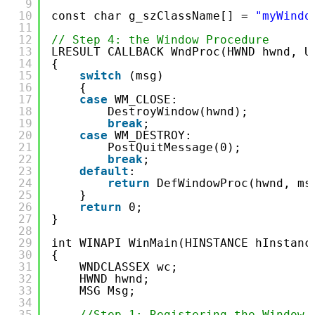
9
10
const char g_szClassName[] = 
"myWindo
11
12
// Step 4: the Window Procedure
13
LRESULT CALLBACK WndProc(HWND hwnd, U
14
{
15
switch
(msg)
16
{
17
case
WM_CLOSE:
18
DestroyWindow(hwnd);
19
break
;
20
case
WM_DESTROY:
21
PostQuitMessage(0);
22
break
;
23
default
:
24
return
DefWindowProc(hwnd, ms
25
}
26
return
0;
27
}
28
29
int WINAPI WinMain(HINSTANCE hInstanc
30
{
31
WNDCLASSEX wc;
32
HWND hwnd;
33
MSG Msg;
34
35
//Step 1: Registering the Window 