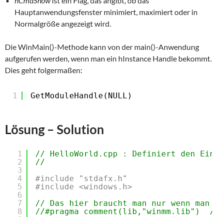
nCmdShow
ist ein Flag, das angibt, ob das
Hauptanwendungsfenster minimiert, maximiert oder in
Normalgröße angezeigt wird.
Die WinMain()-Methode kann von der main()-Anwendung
aufgerufen werden, wenn man ein hInstance Handle bekommt.
Dies geht folgermaßen:
1
GetModuleHandle(NULL)
Lösung – Solution
1
// HelloWorld.cpp : Definiert den Ein
2
//
3
4
#include "stdafx.h"
5
#include <windows.h> 
6
7
// Das hier braucht man nur wenn man 
8
//#pragma comment(lib,"winmm.lib")  /