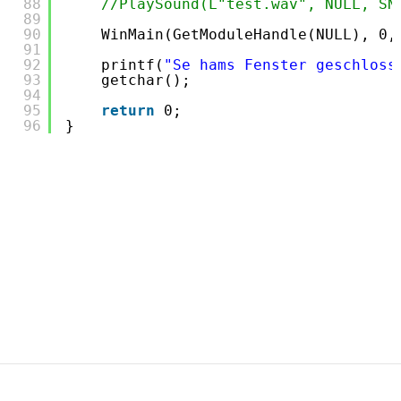
88
//PlaySound(L"test.wav", NULL, SN
89
90
WinMain(GetModuleHandle(NULL), 0,
91
92
printf(
"Se hams Fenster geschloss
93
getchar();
94
95
return
0;
96
}