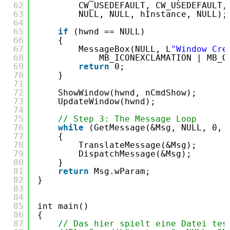
62
CW_USEDEFAULT, CW_USEDEFAULT,
63
NULL, NULL, hInstance, NULL);
64
65
if
(hwnd == NULL)
66
{
67
MessageBox(NULL, L
"Window Cre
68
MB_ICONEXCLAMATION | MB_O
69
return
0;
70
}
71
72
ShowWindow(hwnd, nCmdShow);
73
UpdateWindow(hwnd);
74
75
// Step 3: The Message Loop
76
while
(GetMessage(&Msg, NULL, 0, 
77
{
78
TranslateMessage(&Msg);
79
DispatchMessage(&Msg);
80
}
81
return
Msg.wParam;
82
}
83
84
85
int main()
86
{
87
// Das hier spielt eine Datei tes